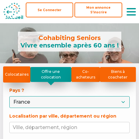
Mon annonce
Mon annonce
Se Connecter
Se Connecter
S'inscrire
S'inscrire
Accueil
Accueil
Cohabiting Seniors
Vivre ensemble après 60 ans !
Offre une
Co-
Biens à
Colocataires
colocation
acheteurs
coacheter
Pays ? 
Localisation par ville, département ou région
Ville, département, région