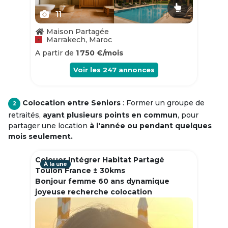
11
Maison Partagée
Marrakech, Maroc
A partir de
1 750 €/mois
Voir les
247
annonces
Colocation entre Seniors
: Former un groupe de
2
retraités,
ayant plusieurs points en commun
, pour
partager une location
à l'année ou pendant quelques
mois seulement.
Colouer Intégrer Habitat Partagé
À la une
Toulon France ± 30kms
Bonjour femme 60 ans dynamique
joyeuse recherche colocation