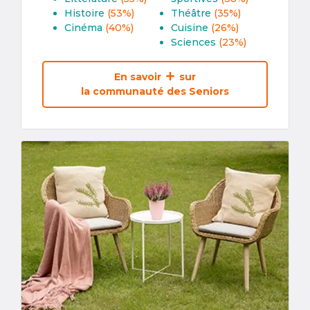
Histoire
(53%)
Théâtre
(35%)
Cinéma
(40%)
Cuisine
(26%)
Sciences
(23%)
En savoir
sur
la communauté des Seniors