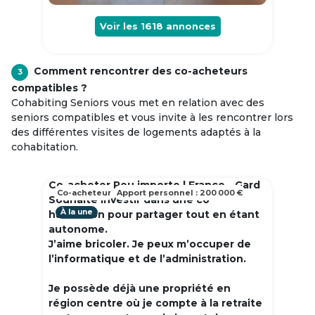
Voir les
1618
annonces
Comment rencontrer des co-acheteurs
3
compatibles ?
Cohabiting Seniors vous met en relation avec des
seniors compatibles et vous invite à les rencontrer lors
des différentes visites de logements adaptés à la
cohabitation.
Co-acheter Peu importe | France - Gard
Co-acheteur
Apport personnel : 200 000 €
Souhaite investir dans une co
À la une
habitation pour partager tout en étant
autonome.
J’aime bricoler. Je peux m’occuper de
l’informatique et de l’administration.
Je possède déjà une propriété en
région centre où je compte à la retraite