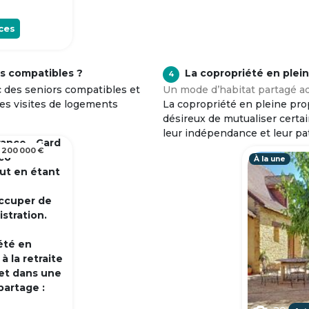
ces
s compatibles ?
La copropriété en plei
4
c des seniors compatibles et
Un mode d’habitat partagé ad
tes visites de logements
La copropriété en pleine prop
désireux de mutualiser certa
leur indépendance et leur pa
rance - Gard
 200 000 €
 co
À la une
out en étant
occuper de
istration.
été en
 la retraite
et dans une
partage :