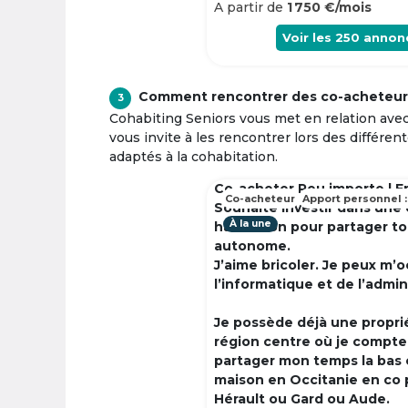
A partir de
1 750 €/mois
Voir les
250
annon
Comment rencontrer des co-acheteur
3
Cohabiting Seniors vous met en relation ave
vous invite à les rencontrer lors des différen
adaptés à la cohabitation.
Co-acheter Peu importe | F
Co-acheteur
Apport personnel :
Souhaite investir dans une
À la une
habitation pour partager t
autonome.
J’aime bricoler. Je peux m’
l’informatique et de l’admin
Je possède déjà une propri
région centre où je compte à
partager mon temps la bas 
maison en Occitanie en co 
Hérault ou Gard ou Aude.