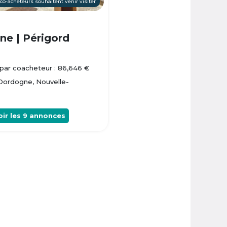
 co-acheteurs souhaitent venir visiter
e | Périgord
par coacheteur : 86,646 €
 Dordogne, Nouvelle-
oir les
9
annonces