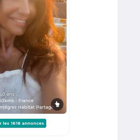
 60
ans
30kms - France
ntégrer Habitat Partagé
r les
1616
annonces