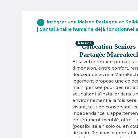
Intégrer une Maison Partagée et Solid
1
| Cantal à taille humaine déjà fonctionnel
À la une
Colocation Seniors
Partagée Marrakec
Et si votre retraite prenait u
dimension, entre confort, re
douceur de vivre à Marrakech
logement propose une coloca
main, pensée pour des retrai
souhaitant s’installer dans u
environnement à la fois serei
vivant, tout en conservant le
indépendance. L’appartement
entièrement meublé, offre : 
(possibilité en solo ou en cou
de bain -2 salons confortable