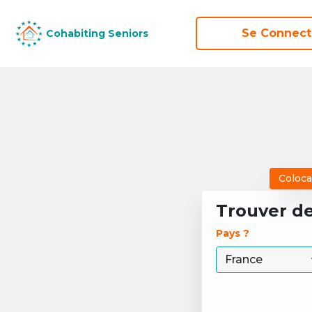
Se Connect
Se Connect
Cohabiting Seniors
Cohabiting Seniors
Coloca
Trouver d
Pays ? 