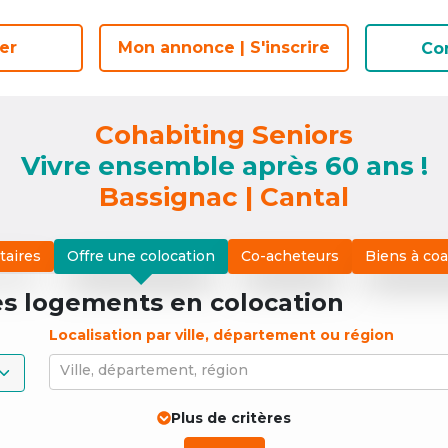
er
er
Mon annonce | S'inscrire
Mon annonce | S'inscrire
Co
Co
Cohabiting Seniors
Vivre ensemble après 60 ans !
Bassignac | Cantal
taires
Offre une colocation
Co-acheteurs
Biens à co
es logements
en colocation
Localisation par ville, département ou région
Ville, département, région
Plus de critères