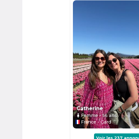
Catherine
Femme
- 56
ans
France - Gard
Voir les
237
annon