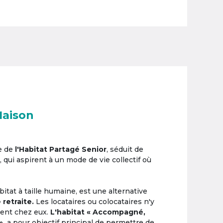
Maison
e de
l'Habitat Partagé Senior
, séduit de
, qui aspirent à un mode de vie collectif où
itat à taille humaine, est une alternative
 retraite.
Les locataires ou colocataires n'y
ement chez eux.
L'habitat « Accompagné,
»,
a pour objectif principal de permettre de