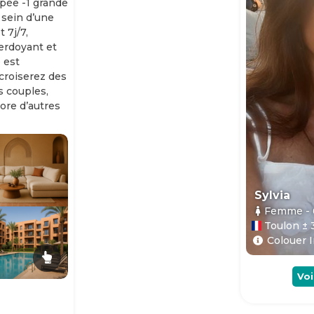
ipée -1 grande
 sein d’une
 7j/7,
erdoyant et
 est
 croiserez des
es couples,
ore d’autres
Sylvia
Femme
-
Toulon ± 
Colouer I
Voi