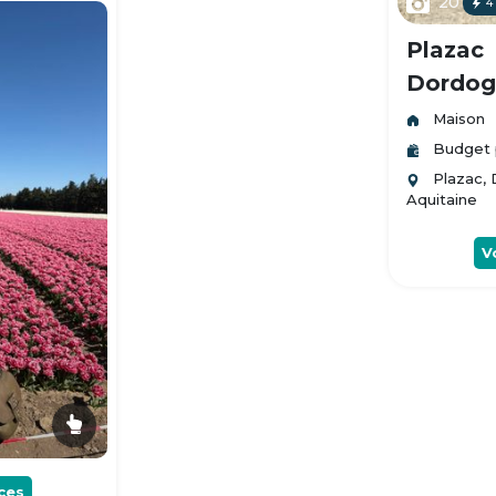
20
4
Plazac
Dordogn
Maison
Budget 
Plazac,
Aquitaine
V
ces