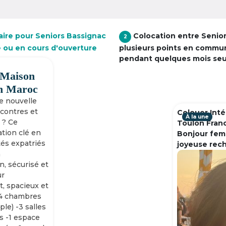
aire pour Seniors Bassignac
Colocation entre Senio
2
le ou en cours d'ouverture
plusieurs points en commu
pendant quelques mois se
 Maison
h Maroc
ne nouvelle
ncontres et
Colouer Inté
À la une
 ? Ce
Toulon Fran
tion clé en
Bonjour fem
tés expatriés
joyeuse rec
n
n, sécurisé et
ur
, spacieux et
-4 chambres
ple) -3 salles
s -1 espace