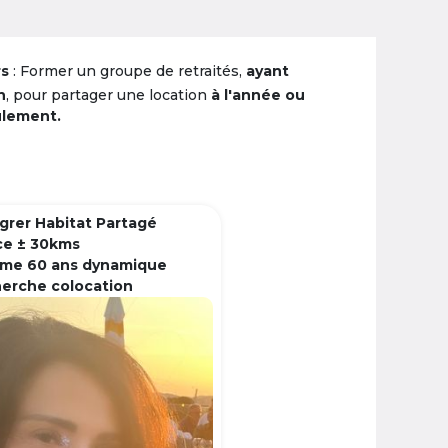
rs
: Former un groupe de retraités,
ayant
n
, pour partager une location
à l'année ou
ulement.
grer Habitat Partagé
ce ± 30kms
me 60 ans dynamique
herche colocation