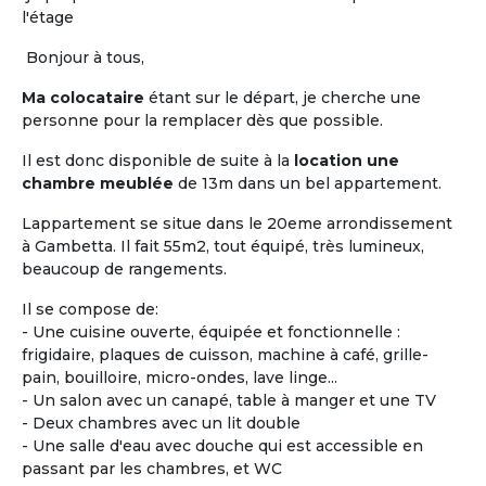
et la
maison de retraite.
Les locataires ou
l'étage
colocataires n'y sont pas « accueillis », ils sont
réellement chez eux.
L'habitat « Accompagné,
Bonjour à tous,
Partagé et inséré dans la vie locale »,
a pour
Ma colocataire
étant sur le départ, je cherche une
objectif principal de permettre de « vivre chez soi
personne pour la remplacer dès que possible.
sans être seul ».
Il est donc disponible de suite à la
location une
Vous êtes propriétaire d'un logement seniors ou
chambre meublée
de 13m dans un bel appartement.
gestionnaire d’une Maison Partagée existante ou
en cours, faites-vous connaître !
Lappartement se situe dans le 20eme arrondissement
à Gambetta. Il fait 55m2, tout équipé, très lumineux,
beaucoup de rangements.
Proposer une
Maison Partagée
Il se compose de:
- Une cuisine ouverte, équipée et fonctionnelle :
frigidaire, plaques de cuisson, machine à café, grille-
pain, bouilloire, micro-ondes, lave linge...
- Un salon avec un canapé, table à manger et une TV
- Deux chambres avec un lit double
- Une salle d'eau avec douche qui est accessible en
passant par les chambres, et WC