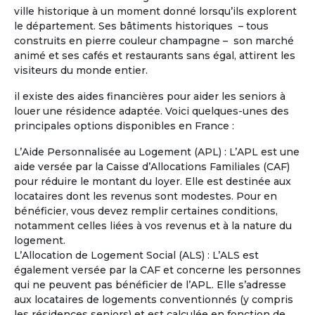
ville historique à un moment donné lorsqu’ils explorent
Je possède déjà une propriété en
le département. Ses bâtiments historiques – tous
région centre où je compte à la retraite
construits en pierre couleur champagne – son marché
partager mon temps la bas et dans une
animé et ses cafés et restaurants sans égal, attirent les
maison en Occitanie en co partage :
visiteurs du monde entier.
Hérault ou Gard ou Aude.
il existe des aides financières pour aider les seniors à
louer une résidence adaptée. Voici quelques-unes des
principales options disponibles en France :
L’Aide Personnalisée au Logement (APL) : L’APL est une
aide versée par la Caisse d’Allocations Familiales (CAF)
pour réduire le montant du loyer. Elle est destinée aux
locataires dont les revenus sont modestes. Pour en
bénéficier, vous devez remplir certaines conditions,
notamment celles liées à vos revenus et à la nature du
logement.
L’Allocation de Logement Social (ALS) : L’ALS est
également versée par la CAF et concerne les personnes
qui ne peuvent pas bénéficier de l’APL. Elle s’adresse
aux locataires de logements conventionnés (y compris
les résidences seniors) et est calculée en fonction de