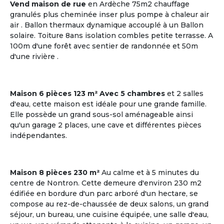
Vend maison de rue
en Ardèche 75m2 chauffage
granulés plus cheminée inser plus pompe à chaleur air
air . Ballon thermaux dynamique accouplé à un Ballon
solaire. Toiture 8ans isolation combles petite terrasse. A
20
4 co-acheteurs souhaitent venir visiter
100m d'une forêt avec sentier de randonnée et 50m
Plazac
d'une rivière .
Dordogne | Périgord
Maison
Maison 6 pièces 123 m² Avec 5 chambres
et 2 salles
Budget par coacheteur : 86,646 €
d'eau, cette maison est idéale pour une grande famille.
Elle possède un grand sous-sol aménageable ainsi
Plazac, Dordogne, Nouvelle-
qu'un garage 2 places, une cave et différentes pièces
Aquitaine
indépendantes.
Voir les
9
annonces
Maison 8 pièces 230 m²
Au calme et à 5 minutes du
centre de Nontron. Cette demeure d'environ 230 m2
édifiée en bordure d'un parc arboré d'un hectare, se
M'inscrire et créer mon profil
compose au rez-de-chaussée de deux salons, un grand
séjour, un bureau, une cuisine équipée, une salle d'eau,