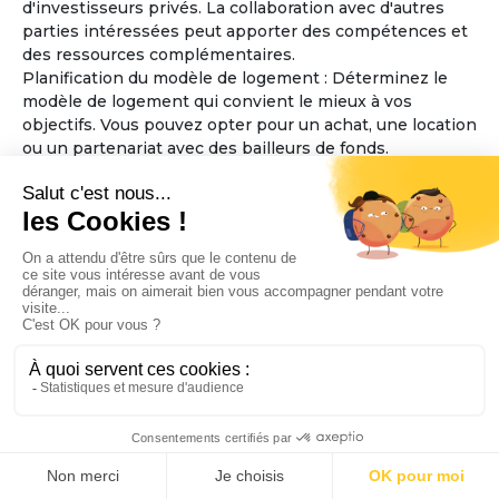
d'investisseurs privés. La collaboration avec d'autres
parties intéressées peut apporter des compétences et
des ressources complémentaires.
Planification du modèle de logement : Déterminez le
modèle de logement qui convient le mieux à vos
objectifs. Vous pouvez opter pour un achat, une location
ou un partenariat avec des bailleurs de fonds.
Considérez également la taille et l'aménagement des
espaces communs et des logements individuels, en
veillant à ce qu'ils soient accessibles aux personnes
âgées.
Élaboration des règles de fonctionnement : Définissez
les règles de fonctionnement de la maison partagée,
telles que les responsabilités financières, les tâches
ménagères, la prise de décisions collectives et les
politiques d'admission. Assurez-vous que ces règles
favorisent l'inclusion, le respect mutuel et la sécurité
des résidents.
Sélection de l'emplacement : Trouvez un emplacement
approprié pour la maison partagée, en tenant compte
de l'accessibilité aux services essentiels tels que les