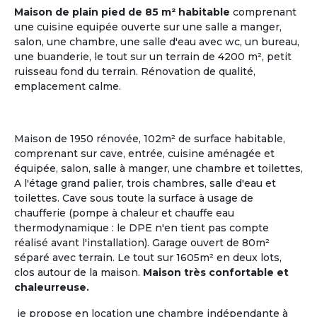
Maison de plain pied de 85 m² habitable
comprenant
une cuisine equipée ouverte sur une salle a manger,
salon, une chambre, une salle d'eau avec wc, un bureau,
une buanderie, le tout sur un terrain de 4200 m², petit
ruisseau fond du terrain. Rénovation de qualité,
emplacement calme.
Maison de 1950 rénovée, 102m² de surface habitable,
comprenant sur cave, entrée, cuisine aménagée et
Gestionnaire
équipée, salon, salle à manger, une chambre et toilettes,
ou Propriétaire d'une Maison
A l'étage grand palier, trois chambres, salle d'eau et
toilettes. Cave sous toute la surface à usage de
chaufferie (pompe à chaleur et chauffe eau
La Maison Partagée
, nouveau modèle de
l'Habitat
thermodynamique : le DPE n'en tient pas compte
Partagé Senior
, séduit de nombreux retraités ou
réalisé avant l'installation). Garage ouvert de 80m²
futurs retraités, qui aspirent à un mode de vie
séparé avec terrain. Le tout sur 1605m² en deux lots,
collectif où chacun a son rôle à jouer.
clos autour de la maison.
Maison très confortable et
chaleurreuse.
Le logement partagé pour seniors, habitat à taille
humaine, est une alternative entre la vie à domicile
je propose en location une chambre indépendante à