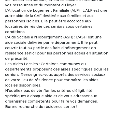
vos ressources et du montant du loyer.
Catherine
L’Allocation de Logement Familiale (ALF) : L’ALF est une
Femme
- 56
ans
autre aide de la CAF destinée aux familles et aux
France - Gard
personnes isolées. Elle peut être accordée aux
locataires de résidences seniors sous certaines
Voir les
237
annonces
conditions.
L’Aide Sociale à l’Hébergement (ASH) : L’ASH est une
La copropriété en pleine propriété entre Seniors
4
aide sociale délivrée par le département. Elle peut
Un mode d’habitat partagé adapté au vieillissement.
couvrir tout ou partie des frais d’hébergement en
La copropriété en pleine propriété séduit de plus en
résidence senior pour les personnes âgées en situation
plus de retraités désireux de mutualiser certains espaces
de précarité.
et services tout en conservant leur indépendance et leur
Les Aides Locales : Certaines communes ou
patrimoine.
départements proposent des aides spécifiques pour les
seniors. Renseignez-vous auprès des services sociaux
À la une
de votre lieu de résidence pour connaître les aides
locales disponibles.
N’oubliez pas de vérifier les critères d’éligibilité
spécifiques à chaque aide et de vous adresser aux
organismes compétents pour faire vos demandes.
Bonne recherche de résidence senior !