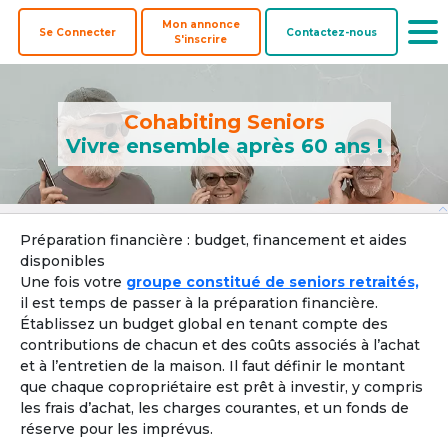
Mon annonce
Se Connecter
Contactez-nous
S'inscrire
Cohabiting Seniors
Vivre ensemble après 60 ans !
Offre une
Co-
Biens à
Préparation financière : budget, financement et aides
Colocataires
colocation
acheteurs
coacheter
disponibles
Une fois votre
groupe constitué de seniors retraités,
Pays ? 
il est temps de passer à la préparation financière.
Établissez un budget global en tenant compte des
contributions de chacun et des coûts associés à l’achat
et à l’entretien de la maison. Il faut définir le montant
Localisation par ville, département ou région
que chaque copropriétaire est prêt à investir, y compris
les frais d’achat, les charges courantes, et un fonds de
Ville, département, région
réserve pour les imprévus.