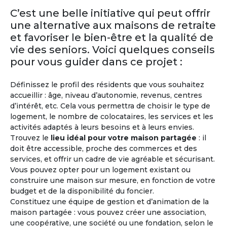
Retraite
Malte
C’est une belle initiative qui peut offrir
une alternative aux maisons de retraite
Malte bénéficie d’un climat avantageux toute
et favoriser le bien-être et la qualité de
l’année, avec 300 jours d’ensoleillement par an.
vie des seniors. Voici quelques conseils
La Valette à Malte, où plusieurs nationalités se
côtoient, apparaît dans les premiers rangs des
pour vous guider dans ce projet :
pays où il fait bon y passer sa retraite. D’ailleurs
Malte dispose également d’un système de
Définissez le profil des résidents que vous souhaitez
santé performant. L’anglais est la deuxième
accueillir : âge, niveau d’autonomie, revenus, centres
langue nationale.
d’intérêt, etc. Cela vous permettra de choisir le type de
logement, le nombre de colocataires, les services et les
activités adaptés à leurs besoins et à leurs envies.
Trouvez le
lieu idéal pour votre maison partagée
: il
doit être accessible, proche des commerces et des
services, et offrir un cadre de vie agréable et sécurisant.
Vous pouvez opter pour un logement existant ou
construire une maison sur mesure, en fonction de votre
budget et de la disponibilité du foncier.
Constituez une équipe de gestion et d’animation de la
maison partagée : vous pouvez créer une association,
M'inscrire et créer mon profil
une coopérative, une société ou une fondation, selon le