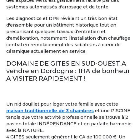
des espaces verts est grandement facilité par des
systèmes automatisés d'arrosage et de tonte.
Les diagnostics et DPE révèlent un très bon état
d'ensemble pour un bâtiment historique tout en
11
préconisant quelques travaux d'entretien et
d'amélioration, notamment l'installation d'un chauffage
Maison Partagée
Marrakech, Maroc
central en remplacement des radiateurs à cœur de
céramique actuellement en service.
A partir de
1 750 €/mois
DOMAINE DE GITES EN SUD-OUEST A
Voir les
247
annonces
vendre en Dordogne : 1HA de bonheur
A VISITER RAPIDEMENT !
Colocation entre Seniors
: Former un groupe de
2
retraités,
ayant plusieurs points en commun
, pour
partager une location
à l'année ou pendant quelques
mois seulement.
Un nid douillet pour loger votre famille avec cette
maison traditionnelle de 3 chambres
et une PISCINE
tandis que votre activité professionnelle se trouve à 2
Colouer Intégrer Habitat Partagé
À la une
pas en totale INDÉPENDANCE et en parfaite harmonie
Toulon France ± 30kms
avec la NATURE.
Bonjour femme 60 ans dynamique
4 GITES seulement génèrent le CA de 100.000 €. Un
joyeuse recherche colocation