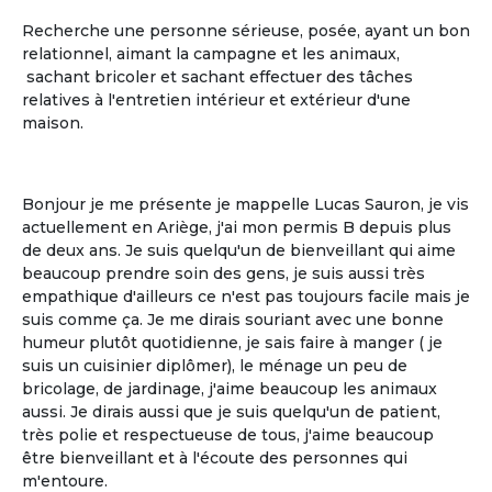
Recherche une personne sérieuse, posée, ayant un bon
relationnel, aimant la campagne et les animaux,
sachant bricoler et sachant effectuer des tâches
relatives à l'entretien intérieur et extérieur d'une
La gestion libre
maison.
La gestion libre de son rythme de vie, de
ses allées et venues, de ses invités
Bonjour je me présente je mappelle Lucas Sauron, je vis
actuellement en Ariège, j'ai mon permis B depuis plus
de deux ans. Je suis quelqu'un de bienveillant qui aime
beaucoup prendre soin des gens, je suis aussi très
empathique d'ailleurs ce n'est pas toujours facile mais je
suis comme ça. Je me dirais souriant avec une bonne
humeur plutôt quotidienne, je sais faire à manger ( je
suis un cuisinier diplômer), le ménage un peu de
bricolage, de jardinage, j'aime beaucoup les animaux
aussi. Je dirais aussi que je suis quelqu'un de patient,
très polie et respectueuse de tous, j'aime beaucoup
Le partage
être bienveillant et à l'écoute des personnes qui
m'entoure.