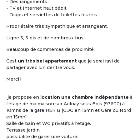
- Des rangements
- TV et Internet haut débit
- Draps et serviettes de toilettes fournis
Propriétaire très sympathique et arrangeant.
Ligne 3, 3 bis et de nombreux bus.
Beaucoup de commerces de proximité.
Cest
un très bel appartement
que je serai ravi de
Vivre ensemble dans un
partager avec lun dentre vous.
logement partagée
Merci !
Le plus difficile n'est pas de trouver un toit
où cohabiter entre seniors mais c'est de
je propose en
location une chambre indépendante
à
trouver
« les bonnes personnes » avec qui
l'étage de ma maison sur Aulnay sous Bois (93600) à
l'occuper...
10mns de la gare RER B (CDG en 15mn et Gare du Nord
Les clés d'un projet de colocation réussi
en 15mn).
entre seniors : avoir certains centres
Salle de bain et WC privatifs à l'étage.
d'intérêts en commun !
Terrasse jardin
possibilité de garer une voiture.