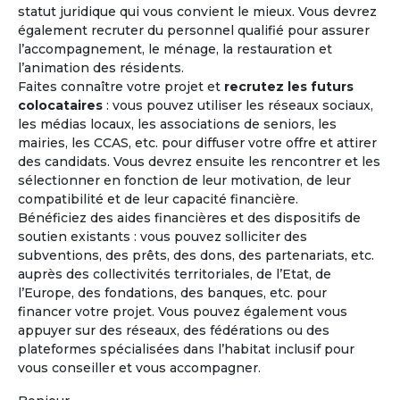
statut juridique qui vous convient le mieux. Vous devrez
également recruter du personnel qualifié pour assurer
l’accompagnement, le ménage, la restauration et
l’animation des résidents.
"Lors d'une journée rencontre, l'expérience de vie
Faites connaître votre projet et
recrutez les futurs
collective a été riche, chaleureuse et tolérante. Il faut
colocataires
: vous pouvez utiliser les réseaux sociaux,
en effet avoir l'expérience de cet affect naissant
les médias locaux, les associations de seniors, les
circulant pour être convaincu que c'est le bon choix
mairies, les CCAS, etc. pour diffuser votre offre et attirer
et que cela peut marcher."
des candidats. Vous devrez ensuite les rencontrer et les
sélectionner en fonction de leur motivation, de leur
compatibilité et de leur capacité financière.
Bénéficiez des aides financières et des dispositifs de
Précédent
Suivant
soutien existants : vous pouvez solliciter des
subventions, des prêts, des dons, des partenariats, etc.
auprès des collectivités territoriales, de l’Etat, de
Madeleine - 71 ans
l’Europe, des fondations, des banques, etc. pour
Projet co-achat
financer votre projet. Vous pouvez également vous
appuyer sur des réseaux, des fédérations ou des
plateformes spécialisées dans l’habitat inclusif pour
vous conseiller et vous accompagner.
Les avantages
de l'habitat coopératif