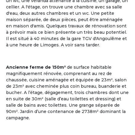
un wc, une véranda attenante à la cuisine, un garage, un
cellier. A l'étage, on trouve une chambre avec sa salle
d'eau, deux autres chambres et un wc. Une petite
maison séparée, de deux pièces, peut être aménagée
en maison d'amis. Quelques travaux de rénovation sont
à prévoir mais ce bien présente un très beau potentiel.
Il est situé à 40 minutes de la gare TGV d'Angoulême et
à une heure de Limoges. A voir sans tarder.
Plusieurs points en commun
ça matche entre nous !
Ancienne ferme de 150m²
de surface habitable
Communauté Lgbt Seniors
magnifiquement rénovée, comprenant au rez de
Les deux tiers des personnes âgées LGBT vivent
chaussée, cuisine aménagée et équipée de 23m², salon
seuls ; il existe très peu de structure d'accueil
de 23m² avec cheminée plus coin bureau, buanderie et
adaptée pour cette communauté.
bucher. A l’étage, dégagement, trois chambres dont une
en suite de 30m² (salle d’eau toilettes et dressing) et
Voir les annonces
salle de bains avec toilettes. Une grange séparée de
90m². Jardin d’une contenance de 2738m² dominant la
campagne.