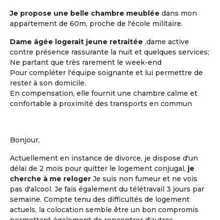
Je propose une belle chambre meublée
dans mon
appartement de 60m, proche de l'école militaire.
Les coûts moindres
Dame âgée logerait jeune retraitée
,dame active
Des coûts moins élevés que dans
contre présence rassurante la nuit et quelques services;
d'autres structures d'accueil
Ne partant que très rarement le week-end
traditionnelles
Pour compléter l'équipe soignante et lui permettre de
rester à son domicile.
En compensation, elle fournit une chambre calme et
confortable à proximité des transports en commun
M'inscrire et créer mon profil
Bonjour,
Actuellement en instance de divorce, je dispose d'un
délai de 2 mois pour quitter le logement conjugal,
je
cherche à me reloger
Je suis non fumeur et ne vois
pas d'alcool. Je fais également du télétravail 3 jours par
semaine. Compte tenu des difficultés de logement
actuels, la colocation semble être un bon compromis