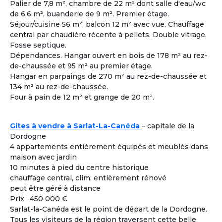
Palier de 7,8 m², chambre de 22 m² dont salle d'eau/wc
Femme
- 60
ans
de 6,6 m², buanderie de 9 m². Premier étage.
Toulon ± 30kms - France
Séjour/cuisine 56 m², balcon 12 m² avec vue. Chauffage
Colouer Intégrer Habitat Partagé
central par chaudière récente à pellets. Double vitrage.
Fosse septique.
Voir les
1617
annonces
Dépendances. Hangar ouvert en bois de 178 m² au rez-
de-chaussée et 95 m² au premier étage.
Hangar en parpaings de 270 m² au rez-de-chaussée et
Comment rencontrer des co-acheteurs
3
134 m² au rez-de-chaussée.
compatibles ?
Four à pain de 12 m² et grange de 20 m².
Cohabiting Seniors vous met en relation avec des
seniors compatibles et vous invite à les rencontrer lors
des différentes visites de logements adaptés à la
Gites à vendre à Sarlat-La-Canéda
– capitale de la
cohabitation.
Dordogne
4 appartements entièrement équipés et meublés dans
maison avec jardin
Co-acheter Peu importe | France - Gard
10 minutes à pied du centre historique
Co-acheteur
Apport personnel : 200 000 €
Souhaite investir dans une co
chauffage central, clim, entièrement rénové
À la une
habitation pour partager tout en étant
peut être géré à distance
autonome.
Prix : 450 000 €
J’aime bricoler. Je peux m’occuper de
Sarlat-la-Canéda est le point de départ de la Dordogne.
l’informatique et de l’administration.
Tous les visiteurs de la région traversent cette belle