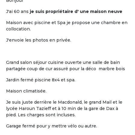
pour retraités
Bonjour
J'ai 60 ans
je suis propriétaire d' une maison neuve
Maison avec piscine et Spa je propose une chambre en
collocation.
J'envoie les photos en privée.
L'humain
Grand salon séjour cuisine ouverte une salle de bain
partagée coup de cur assuré pour la déco marbre bois
La vie « chez soi » de chaque retraité au
sein d'un habitat groupé à taille
Jardin fermé piscine 8x4 et spa.
humaine
Maison climatisée.
Je suis juste derrière le Macdonald, le grand Mail et le
lycée Haroun Tazieff et à 10 min de la gare de Dax à
pied. Les charges sont incluses.
Garage fermé pour y mettre vélo ou autre.