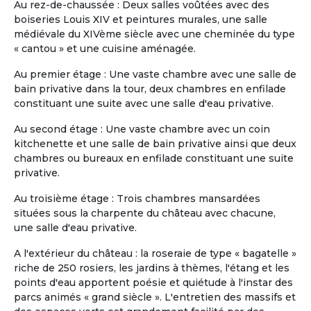
Au rez-de-chaussée : Deux salles voûtées avec des
souhaitant s’installer dans un
boiseries Louis XIV et peintures murales, une salle
environnement à la fois serein, sécurisé et
médiévale du XIVème siècle avec une cheminée du type
vivant, tout en conservant leur
« cantou » et une cuisine aménagée.
indépendance. L’appartement, spacieux et
entièrement meublé, offre : -4 chambres
Au premier étage : Une vaste chambre avec une salle de
(possibilité en solo ou en couple) -3 salles
bain privative dans la tour, deux chambres en enfilade
de bain -2 salons confortables -1 espace
constituant une suite avec une salle d'eau privative.
salle à manger -1 cuisine équipée -1 grande
terrasse avec jacuzzi Situé au sein d’une
Au second étage : Une vaste chambre avec un coin
résidence sécurisée 24h/24 et 7j/7,
kitchenette et une salle de bain privative ainsi que deux
l’environnement est calme, verdoyant et
chambres ou bureaux en enfilade constituant une suite
agréable à vivre. La résidence est
privative.
intergénérationnelle : vous y croiserez des
Au troisième étage : Trois chambres mansardées
familles, des jeunes actifs, des couples,
situées sous la charpente du château avec chacune,
des personnes seules ou encore d’autres
une salle d'eau privative.
r...
Slide 1 of 11
A l'extérieur du château : la roseraie de type « bagatelle »
riche de 250 rosiers, les jardins à thèmes, l'étang et les
points d'eau apportent poésie et quiétude à l'instar des
parcs animés « grand siècle ». L'entretien des massifs et