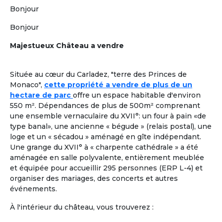
Plus de critères
Bonjour
Valider
Bonjour
Majestueux Château a vendre
Formules adaptées à la cohabitation
En France comme à l'étranger
Située au cœur du Carladez, "terre des Princes de
Location dans une Maison Partagée et Solidaire
à
1
Monaco",
cette propriété a vendre de plus de un
taille humaine ou
colocation chez un senior
, pour une
hectare de parc
offre un espace habitable d'environ
retraite paisible, en adoptant
un mode de vie collectif
550 m². Dépendances de plus de 500m² comprenant
ou chaque retraité a son rôle à jouer.
Les colocataires
une ensemble vernaculaire du XVII°: un four à pain «de
seniors n’y sont pas « accueillis », ils sont réellement
type banal», une ancienne « bégude » (relais postal), une
chez eux !
loge et un « sécadou » aménagé en gîte indépendant.
Une grange du XVII° à « charpente cathédrale » a été
À la une
Colocation Seniors Maison Partagée
aménagée en salle polyvalente, entièrement meublée
Marrakech Maroc
et équipée pour accueillir 295 personnes (ERP L-4) et
Et si votre retraite prenait une nouvelle
organiser des mariages, des concerts et autres
dimension, entre confort, rencontres et
événements.
douceur de vivre à Marrakech ? Ce
À l'intérieur du château, vous trouverez :
logement propose une colocation clé en
main, pensée pour des retraités expatriés