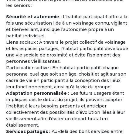
les seniors :
Sécurité et autonomie :
L’habitat participatif offre à la
fois une sécurisation liée à un voisinage connu, vigilant
et bienveillant, ainsi que l’autonomie propre à un
habitat individuel.
Journées Portes Ouvertes et
Liens sociaux : À travers le projet collectif de voisinage
Rencontres
et les espaces partagés, l’habitat participatif développe
Rencontrez des retraités ou des personnes
une vie sociale de proximité et évite l’isolement des
âgées de plus de 60 ans ayant le même
personnes vieillissantes.
projet (exemple : partir vivre en Grèce à la
Participation active : En habitat participatif, chaque
retraite à l'année ou pendant quelques mois)
personne, quel que soit son âge, choisit et agit sur son
et les mêmes attentes que les vôtres (type
cadre de vie en participant à la conception des lieux,
d'habitat, budget mensuel, tendance
leur fonctionnement, ainsi qu’à la vie du groupe.
écologique, co-acheter ou co-louer, etc...).
Adaptation personnalisée :
Les futurs usagers étant
impliqués dès le début du projet, ils peuvent adapter
l’habitat à leurs besoins présents et anticiper
En savoir
sur
collectivement des possibilités d’évolution liées à leur
la Maison Partagée
vieillissement afin d’éviter un départ brutal en
établissement.
Services partagés :
Au-delà des bons services entre