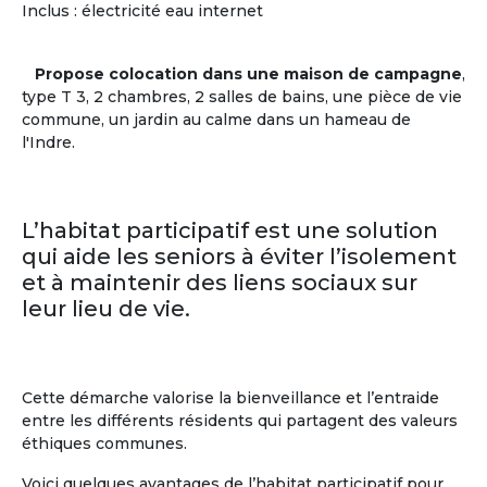
Centres d'intérêts des + de 60 ans
Inclus : électricité eau internet
Musique
(59%)
Pratiques
Littérature
(55%)
sportives
(38%)
Propose colocation dans une maison de campagne
,
Histoire
(53%)
Théâtre
(35%)
type T 3, 2 chambres, 2 salles de bains, une pièce de vie
Cinéma
(40%)
Cuisine
(26%)
commune, un jardin au calme dans un hameau de
Sciences
(23%)
l'Indre.
En savoir
sur
la communauté des Seniors
L’habitat participatif est une solution
qui aide les seniors à éviter l’isolement
et à maintenir des liens sociaux sur
leur lieu de vie.
Cette démarche valorise la bienveillance et l’entraide
entre les différents résidents qui partagent des valeurs
éthiques communes.
Voici quelques avantages de l’habitat participatif pour