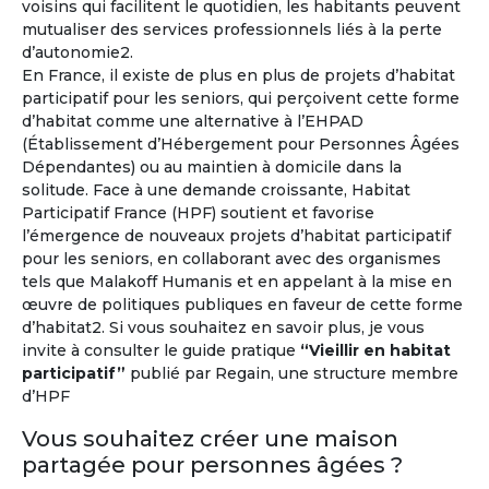
voisins qui facilitent le quotidien, les habitants peuvent
mutualiser des services professionnels liés à la perte
d’autonomie2.
Vivez l'expérience à l'étranger !
En France, il existe de plus en plus de projets d’habitat
participatif pour les seniors, qui perçoivent cette forme
Environ un million de retraités français vivent déjà à
d’habitat comme une alternative à l’EHPAD
l'étranger
et un senior sur trois souhaite prendre sa
(Établissement d’Hébergement pour Personnes Âgées
retraite hors de la France.
Dépendantes) ou au maintien à domicile dans la
solitude. Face à une demande croissante, Habitat
À l'année ou pour quelques mois...
Participatif France (HPF) soutient et favorise
l’émergence de nouveaux projets d’habitat participatif
pour les seniors, en collaborant avec des organismes
tels que Malakoff Humanis et en appelant à la mise en
œuvre de politiques publiques en faveur de cette forme
d’habitat2. Si vous souhaitez en savoir plus, je vous
invite à consulter le guide pratique
“Vieillir en habitat
participatif”
publié par Regain, une structure membre
d’HPF
Vous souhaitez créer une maison
partagée pour personnes âgées ?