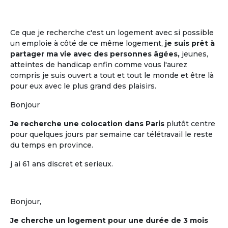
La mise en commun, entre cohabitants
retraités, de plusieurs moments de vie
quotidienne
Ce que je recherche c'est un logement avec si possible
un emploie à côté de ce même logement,
je suis prêt à
partager ma vie avec des personnes âgées,
jeunes,
atteintes de handicap enfin comme vous l'aurez
compris je suis ouvert a tout et tout le monde et être là
pour eux avec le plus grand des plaisirs.
Bonjour
Je recherche une colocation dans Paris
plutôt centre
pour quelques jours par semaine car télétravail le reste
du temps en province.
La participation à la décision
j ai 61 ans discret et serieux.
La participation à la décision pour tout
ce qui est mis en commun
Bonjour,
Je cherche un logement pour une durée de 3 mois