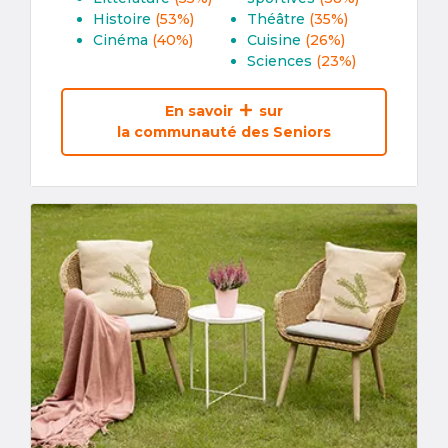
Histoire
(53%)
Théâtre
(35%)
Cinéma
(40%)
Cuisine
(26%)
Sciences
(23%)
En savoir
sur
la communauté des Seniors