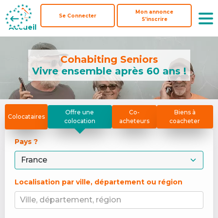
Mon annonce
Mon annonce
Se Connecter
Se Connecter
S'inscrire
S'inscrire
Accueil
Accueil
Cohabiting Seniors
Vivre ensemble après 60 ans !
Offre une
Co-
Biens à
Colocataires
colocation
acheteurs
coacheter
Pays ? 
Localisation par ville, département ou région
Ville, département, région