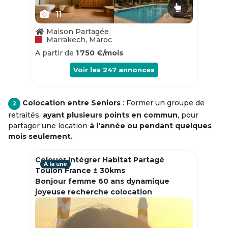
11
Maison Partagée
Marrakech, Maroc
A partir de
1 750 €/mois
Voir les
247
annonces
Colocation entre Seniors
: Former un groupe de
2
retraités,
ayant plusieurs points en commun
, pour
partager une location
à l'année ou pendant quelques
mois seulement.
Colouer Intégrer Habitat Partagé
À la une
Toulon France ± 30kms
Bonjour femme 60 ans dynamique
joyeuse recherche colocation