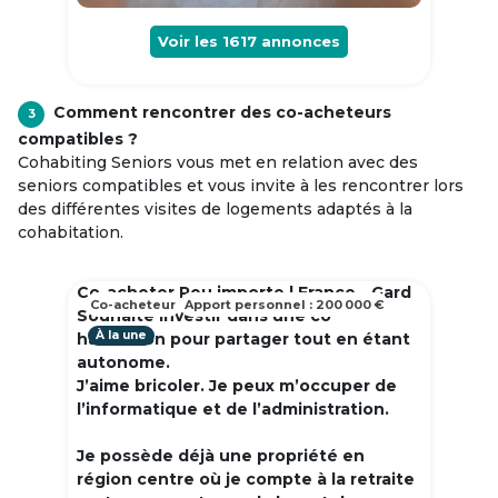
Voir les
1617
annonces
Comment rencontrer des co-acheteurs
3
compatibles ?
Cohabiting Seniors vous met en relation avec des
seniors compatibles et vous invite à les rencontrer lors
des différentes visites de logements adaptés à la
cohabitation.
Co-acheter Peu importe | France - Gard
Co-acheteur
Apport personnel : 200 000 €
Souhaite investir dans une co
À la une
habitation pour partager tout en étant
autonome.
J’aime bricoler. Je peux m’occuper de
l’informatique et de l’administration.
Je possède déjà une propriété en
région centre où je compte à la retraite