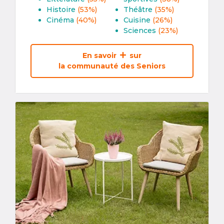
Histoire
(53%)
Théâtre
(35%)
Cinéma
(40%)
Cuisine
(26%)
Sciences
(23%)
En savoir
sur
la communauté des Seniors