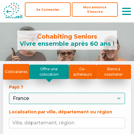
Mon annonce
Mon annonce
Se Connecter
Se Connecter
S'inscrire
S'inscrire
Accueil
Accueil
Cohabiting Seniors
Vivre ensemble après 60 ans !
Offre une
Co-
Biens à
Colocataires
colocation
acheteurs
coacheter
Pays ? 
Localisation par ville, département ou région
Ville, département, région