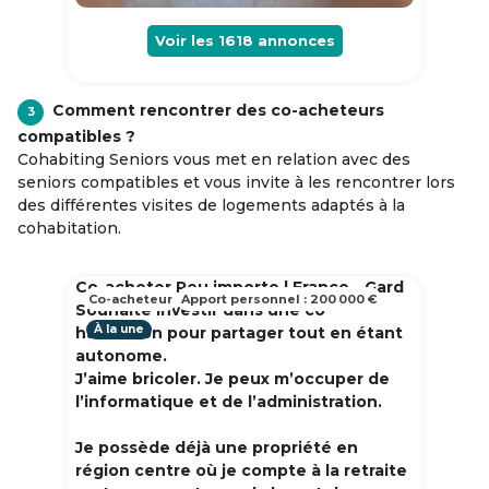
Voir les
1618
annonces
Comment rencontrer des co-acheteurs
3
compatibles ?
Cohabiting Seniors vous met en relation avec des
seniors compatibles et vous invite à les rencontrer lors
des différentes visites de logements adaptés à la
cohabitation.
Co-acheter Peu importe | France - Gard
Co-acheteur
Apport personnel : 200 000 €
Souhaite investir dans une co
À la une
habitation pour partager tout en étant
autonome.
J’aime bricoler. Je peux m’occuper de
l’informatique et de l’administration.
Je possède déjà une propriété en
région centre où je compte à la retraite