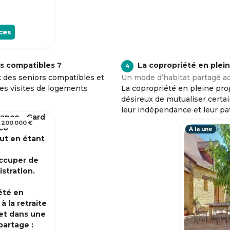
ces
s compatibles ?
La copropriété en plei
4
c des seniors compatibles et
Un mode d’habitat partagé ad
tes visites de logements
La copropriété en pleine prop
désireux de mutualiser certa
leur indépendance et leur pa
rance - Gard
 200 000 €
 co
À la une
out en étant
occuper de
istration.
été en
 la retraite
et dans une
partage :