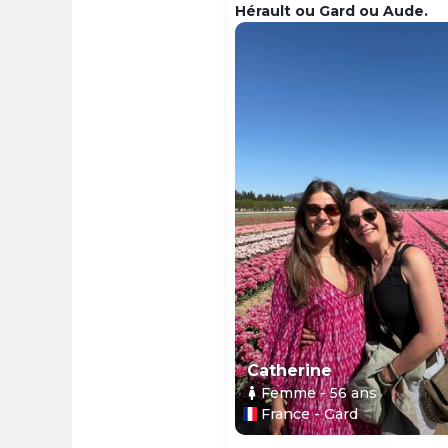
Hérault ou Gard ou Aude.
Catherine
Femme
- 56
ans
France - Gard