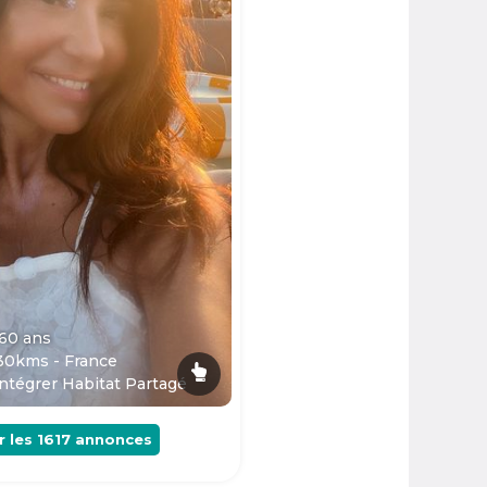
 60
ans
30kms - France
ntégrer Habitat Partagé
r les
1617
annonces