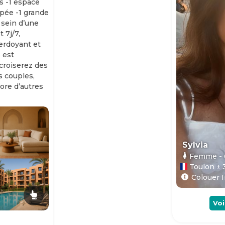
s -1 espace
ipée -1 grande
 sein d’une
 7j/7,
erdoyant et
 est
 croiserez des
es couples,
ore d’autres
Sylvia
Femme
-
Toulon ± 
Colouer I
Voi