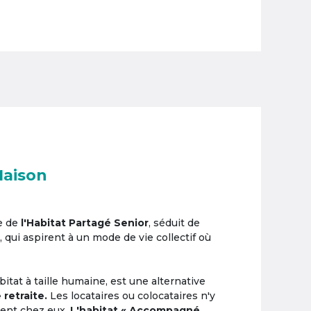
Maison
e de
l'Habitat Partagé Senior
, séduit de
, qui aspirent à un mode de vie collectif où
itat à taille humaine, est une alternative
 retraite.
Les locataires ou colocataires n'y
ement chez eux.
L'habitat « Accompagné,