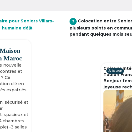
ire pour Seniors Villars-
Colocation entre Senio
2
e humaine déjà
plusieurs points en commu
pendant quelques mois se
 Maison
h Maroc
ne nouvelle
Colouer Inté
ncontres et
À la une
Toulon Fran
 ? Ce
Bonjour fem
tion clé en
joyeuse rec
tés expatriés
n
n, sécurisé et
ur
, spacieux et
-4 chambres
ple) -3 salles