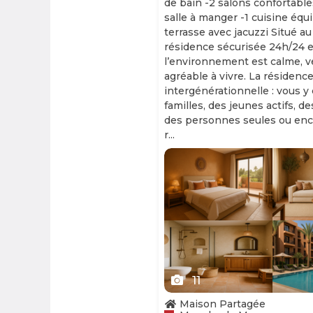
de bain -2 salons confortable
salle à manger -1 cuisine équ
terrasse avec jacuzzi Situé au
résidence sécurisée 24h/24 et
l’environnement est calme, v
agréable à vivre. La résidence
intergénérationnelle : vous y
familles, des jeunes actifs, d
des personnes seules ou enc
r...
Slide 1 of 11
11
Maison Partagée