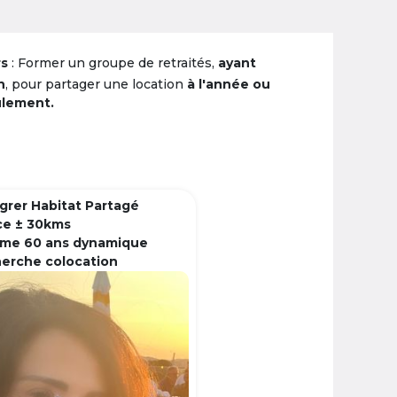
rs
: Former un groupe de retraités,
ayant
n
, pour partager une location
à l'année ou
ulement.
grer Habitat Partagé
ce ± 30kms
me 60 ans dynamique
herche colocation