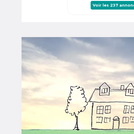
Voir les
237
annon