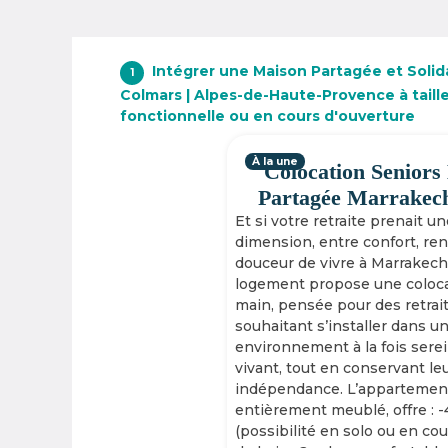
Intégrer une Maison Partagée et Solida
1
Colmars | Alpes-de-Haute-Provence à taill
fonctionnelle ou en cours d'ouverture
À la une
Colocation Seniors
Partagée Marrakec
Et si votre retraite prenait u
dimension, entre confort, re
douceur de vivre à Marrakech
logement propose une coloca
main, pensée pour des retrai
souhaitant s’installer dans u
environnement à la fois serei
vivant, tout en conservant le
indépendance. L’appartement
entièrement meublé, offre : 
(possibilité en solo ou en cou