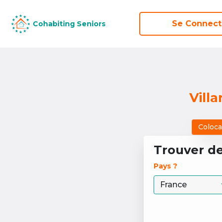
Se Connect
Se Connect
Cohabiting Seniors
Cohabiting Seniors
Vill
Coloca
Trouver d
Pays ? 