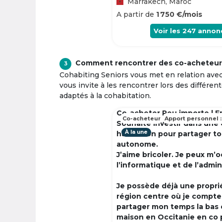
Marrakech, Maroc
A partir de
1 750 €/mois
Voir les
247
annon
Comment rencontrer des co-acheteur
3
Cohabiting Seniors vous met en relation ave
vous invite à les rencontrer lors des différen
adaptés à la cohabitation.
Co-acheter Peu importe | F
Co-acheteur
Apport personnel :
Souhaite investir dans une
À la une
habitation pour partager t
autonome.
J’aime bricoler. Je peux m’
l’informatique et de l’admin
Je possède déjà une propri
région centre où je compte à
partager mon temps la bas 
maison en Occitanie en co 