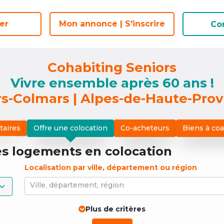
er
er
Mon annonce | S'inscrire
Mon annonce | S'inscrire
Co
Co
Cohabiting Seniors
Vivre ensemble après 60 ans !
ars-Colmars | Alpes-de-Haute-Pro
taires
Offre une colocation
Co-acheteurs
Biens à co
es logements
en colocation
Localisation par ville, département ou région
Ville, département, région
Plus de critères