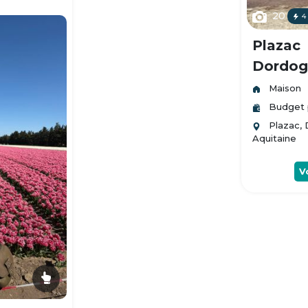
20
4
Plazac
Dordogn
Maison
Budget 
Plazac,
Aquitaine
V