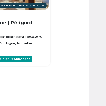
 co-acheteurs souhaitent venir visiter
e | Périgord
par coacheteur : 86,646 €
 Dordogne, Nouvelle-
oir les
9
annonces