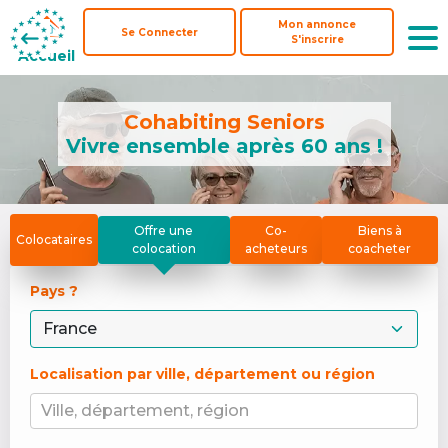
Mon annonce
Mon annonce
Se Connecter
Se Connecter
S'inscrire
S'inscrire
Accueil
Accueil
Cohabiting Seniors
Vivre ensemble après 60 ans !
Offre une
Co-
Biens à
Colocataires
colocation
acheteurs
coacheter
Pays ? 
Localisation par ville, département ou région
Ville, département, région