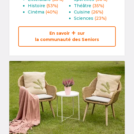
Histoire
(53%)
Théâtre
(35%)
Cinéma
(40%)
Cuisine
(26%)
Sciences
(23%)
En savoir
sur
la communauté des Seniors