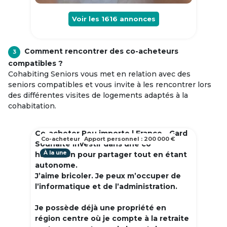
Voir les
1616
annonces
Comment rencontrer des co-acheteurs
3
compatibles ?
Cohabiting Seniors vous met en relation avec des
seniors compatibles et vous invite à les rencontrer lors
des différentes visites de logements adaptés à la
cohabitation.
Co-acheter Peu importe | France - Gard
Co-acheteur
Apport personnel : 200 000 €
Souhaite investir dans une co
À la une
habitation pour partager tout en étant
autonome.
J’aime bricoler. Je peux m’occuper de
l’informatique et de l’administration.
Je possède déjà une propriété en
région centre où je compte à la retraite