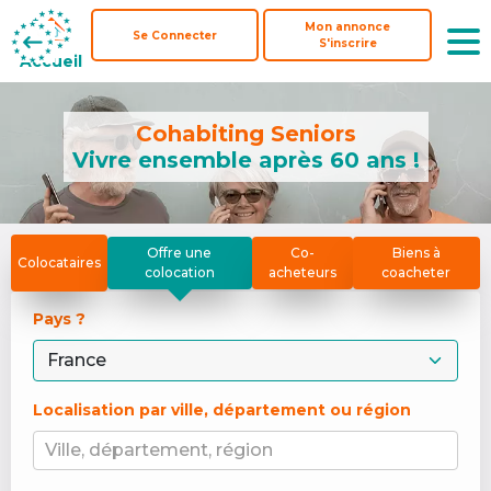
Mon annonce
Mon annonce
Se Connecter
Se Connecter
S'inscrire
S'inscrire
Accueil
Accueil
Cohabiting Seniors
Vivre ensemble après 60 ans !
Offre une
Co-
Biens à
Colocataires
colocation
acheteurs
coacheter
Pays ? 
Localisation par ville, département ou région
Ville, département, région