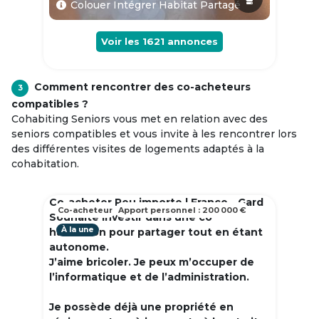
Colouer Intégrer Habitat Partagé
Voir les
1621
annonces
Comment rencontrer des co-acheteurs
3
compatibles ?
Cohabiting Seniors vous met en relation avec des
seniors compatibles et vous invite à les rencontrer lors
des différentes visites de logements adaptés à la
cohabitation.
Co-acheter Peu importe | France - Gard
Co-acheteur
Apport personnel : 200 000 €
Souhaite investir dans une co
À la une
habitation pour partager tout en étant
autonome.
J’aime bricoler. Je peux m’occuper de
l’informatique et de l’administration.
Je possède déjà une propriété en