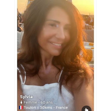
Sylvia
Femme
- 60
ans
Toulon ± 30kms - France