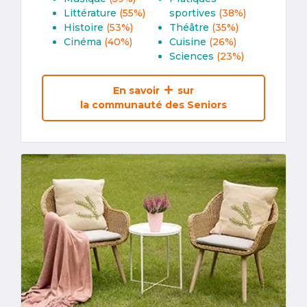
Littérature
(55%)
sportives
(38%)
Histoire
(53%)
Théâtre
(35%)
Cinéma
(40%)
Cuisine
(26%)
Sciences
(23%)
En savoir
sur
la communauté des Seniors