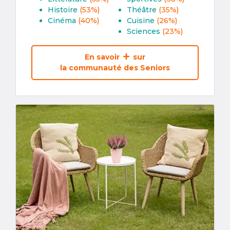
Histoire
(53%)
Théâtre
(35%)
Cinéma
(40%)
Cuisine
(26%)
Sciences
(23%)
En savoir
sur
la communauté des Seniors