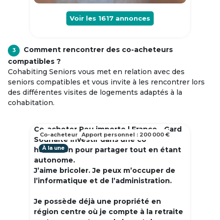
Voir les
1617
annonces
Comment rencontrer des co-acheteurs
3
compatibles ?
Cohabiting Seniors vous met en relation avec des
seniors compatibles et vous invite à les rencontrer lors
des différentes visites de logements adaptés à la
cohabitation.
Co-acheter Peu importe | France - Gard
Co-acheteur
Apport personnel : 200 000 €
Souhaite investir dans une co
À la une
habitation pour partager tout en étant
autonome.
J’aime bricoler. Je peux m’occuper de
l’informatique et de l’administration.
Je possède déjà une propriété en
région centre où je compte à la retraite