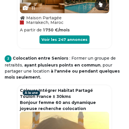
11
Maison Partagée
Marrakech, Maroc
A partir de
1 750 €/mois
Voir les
247
annonces
Colocation entre Seniors
: Former un groupe de
2
retraités,
ayant plusieurs points en commun
, pour
partager une location
à l'année ou pendant quelques
mois seulement.
Colouer Intégrer Habitat Partagé
À la une
Toulon France ± 30kms
Bonjour femme 60 ans dynamique
joyeuse recherche colocation