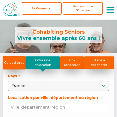
Mon annonce
Mon annonce
Se Connecter
Se Connecter
S'inscrire
S'inscrire
Accueil
Accueil
Cohabiting Seniors
Vivre ensemble après 60 ans !
Offre une
Co-
Biens à
Colocataires
colocation
acheteurs
coacheter
Pays ? 
Localisation par ville, département ou région
Ville, département, région