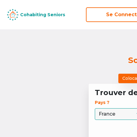
Se Connect
Se Connect
Cohabiting Seniors
Cohabiting Seniors
So
Coloca
Trouver d
Pays ? 