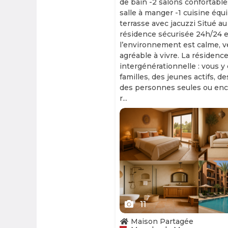
de bain -2 salons confortable
salle à manger -1 cuisine équ
terrasse avec jacuzzi Situé au
résidence sécurisée 24h/24 et
l’environnement est calme, v
agréable à vivre. La résidence
intergénérationnelle : vous y
familles, des jeunes actifs, d
des personnes seules ou enc
r...
Slide 1 of 11
11
Maison Partagée