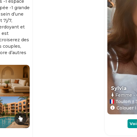
s -1 espace
ipée -1 grande
 sein d’une
 7j/7,
erdoyant et
 est
 croiserez des
es couples,
ore d’autres
Sylvia
Femme
-
Toulon ± 
Colouer I
Voi