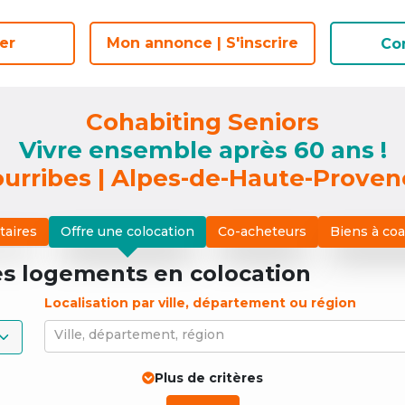
er
er
Mon annonce | S'inscrire
Mon annonce | S'inscrire
Co
Co
Cohabiting Seniors
Vivre ensemble après 60 ans !
urribes | Alpes-de-Haute-Prove
taires
Offre une colocation
Co-acheteurs
Biens à co
es logements
en colocation
Localisation par ville, département ou région
Ville, département, région
Plus de critères