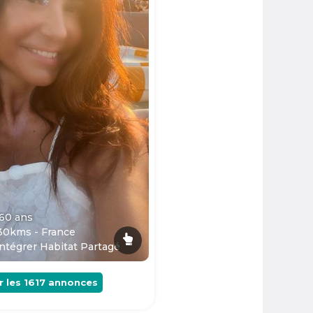
 60
ans
30kms - France
ntégrer Habitat Partagé
r les
1617
annonces