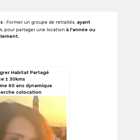
rs
: Former un groupe de retraités,
ayant
n
, pour partager une location
à l'année ou
ulement.
grer Habitat Partagé
ce ± 30kms
me 60 ans dynamique
herche colocation