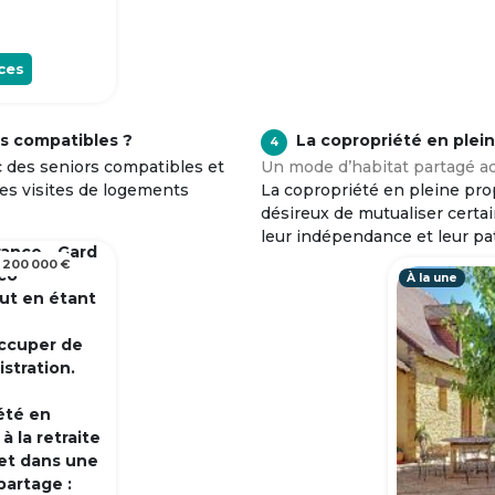
ces
s compatibles ?
La copropriété en plei
4
c des seniors compatibles et
Un mode d’habitat partagé ad
tes visites de logements
La copropriété en pleine prop
désireux de mutualiser certa
leur indépendance et leur pa
rance - Gard
 200 000 €
 co
À la une
out en étant
occuper de
istration.
été en
 la retraite
et dans une
partage :