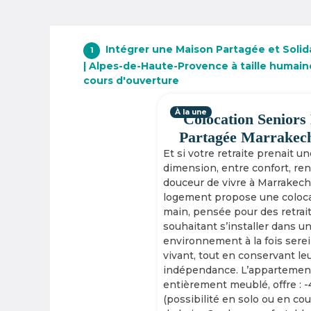
Intégrer une Maison Partagée et Solid
1
| Alpes-de-Haute-Provence à taille humain
cours d'ouverture
À la une
Colocation Seniors
Partagée Marrakec
Et si votre retraite prenait u
dimension, entre confort, re
douceur de vivre à Marrakech
logement propose une coloca
main, pensée pour des retrai
souhaitant s’installer dans u
environnement à la fois serei
vivant, tout en conservant le
indépendance. L’appartement
entièrement meublé, offre : 
(possibilité en solo ou en cou