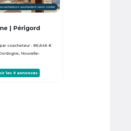
 co-acheteurs souhaitent venir visiter
e | Périgord
par coacheteur : 86,646 €
 Dordogne, Nouvelle-
oir les
9
annonces