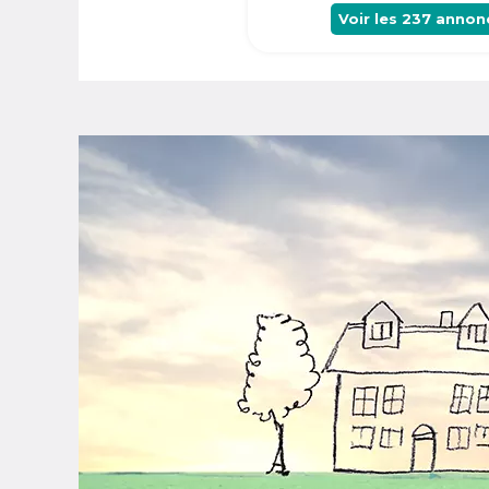
Voir les
237
annon