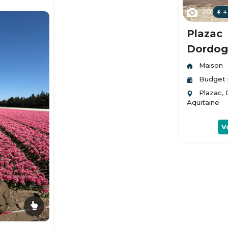
20
4
Plazac
Dordogn
Maison
Budget 
Plazac,
Aquitaine
V