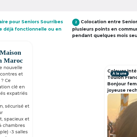
aire pour Seniors Sourribes
Colocation entre Senio
2
e déjà fonctionnelle ou en
plusieurs points en commu
pendant quelques mois se
 Maison
h Maroc
ne nouvelle
Colouer Inté
ncontres et
À la une
Toulon Fran
 ? Ce
Bonjour fem
tion clé en
joyeuse rec
tés expatriés
n
n, sécurisé et
ur
, spacieux et
-4 chambres
ple) -3 salles