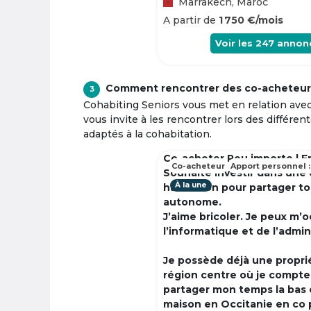
Marrakech, Maroc
A partir de
1 750 €/mois
Voir les
247
annon
Comment rencontrer des co-acheteur
3
Cohabiting Seniors vous met en relation ave
vous invite à les rencontrer lors des différen
adaptés à la cohabitation.
Co-acheter Peu importe | F
Co-acheteur
Apport personnel :
Souhaite investir dans une
À la une
habitation pour partager t
autonome.
J’aime bricoler. Je peux m’
l’informatique et de l’admin
Je possède déjà une propri
région centre où je compte à
partager mon temps la bas 
maison en Occitanie en co 