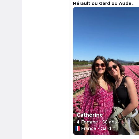
Hérault ou Gard ou Aude.
Catherine
Femme
- 56
ans
France - Gard