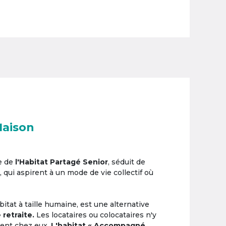
Maison
e de
l'Habitat Partagé Senior
, séduit de
, qui aspirent à un mode de vie collectif où
itat à taille humaine, est une alternative
 retraite.
Les locataires ou colocataires n'y
ement chez eux.
L'habitat « Accompagné,