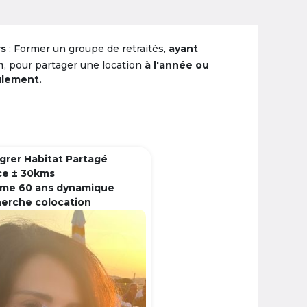
rs
: Former un groupe de retraités,
ayant
n
, pour partager une location
à l'année ou
ulement.
grer Habitat Partagé
ce ± 30kms
me 60 ans dynamique
herche colocation