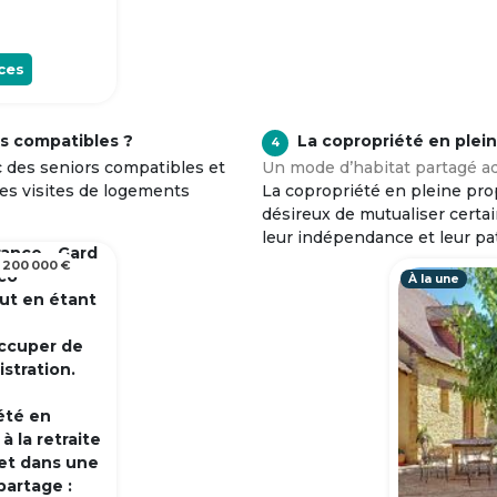
ces
s compatibles ?
La copropriété en plei
4
c des seniors compatibles et
Un mode d’habitat partagé ad
tes visites de logements
La copropriété en pleine prop
désireux de mutualiser certa
leur indépendance et leur pa
rance - Gard
 200 000 €
 co
À la une
out en étant
occuper de
istration.
été en
 la retraite
et dans une
partage :