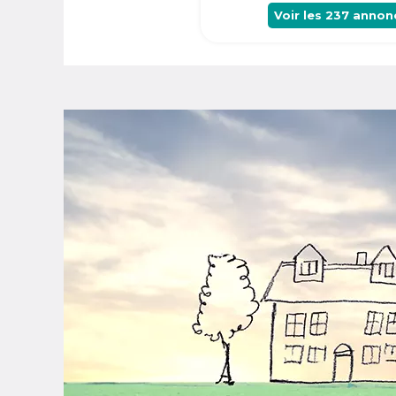
Voir les
237
annon