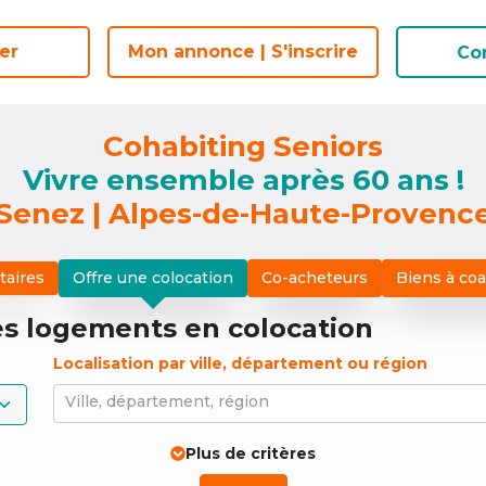
er
er
Mon annonce | S'inscrire
Mon annonce | S'inscrire
Co
Co
Cohabiting Seniors
Vivre ensemble après 60 ans !
Senez | Alpes-de-Haute-Provenc
taires
Offre une colocation
Co-acheteurs
Biens à co
es logements
en colocation
Localisation par ville, département ou région
Ville, département, région
Plus de critères