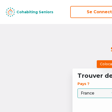
Se Connect
Se Connect
Cohabiting Seniors
Cohabiting Seniors
Coloca
Trouver d
Pays ? 