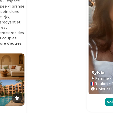
s -1 espace
ipée -1 grande
 sein d’une
 7j/7,
erdoyant et
 est
 croiserez des
es couples,
ore d’autres
Sylvia
Femme
-
Toulon ± 
Colouer I
Voi