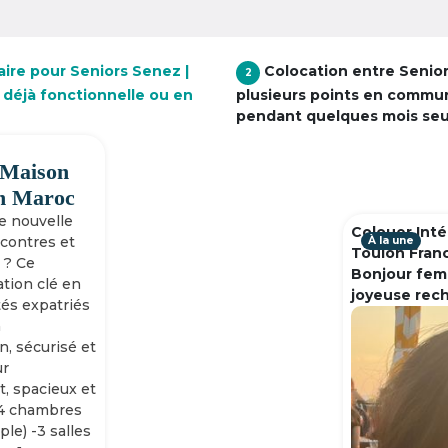
aire pour Seniors Senez |
Colocation entre Senio
2
 déjà fonctionnelle ou en
plusieurs points en commu
pendant quelques mois se
 Maison
h Maroc
ne nouvelle
Colouer Inté
ncontres et
À la une
Toulon Fran
 ? Ce
Bonjour fem
tion clé en
joyeuse rec
tés expatriés
n
n, sécurisé et
ur
, spacieux et
-4 chambres
ple) -3 salles