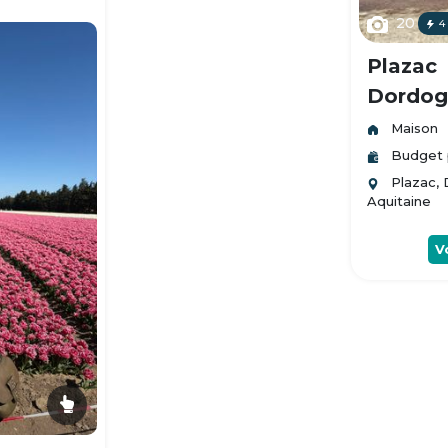
20
4
Plazac
Dordogn
Maison
Budget 
Plazac,
Aquitaine
V