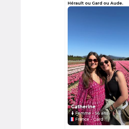
Hérault ou Gard ou Aude.
Catherine
Femme
- 56
ans
France - Gard