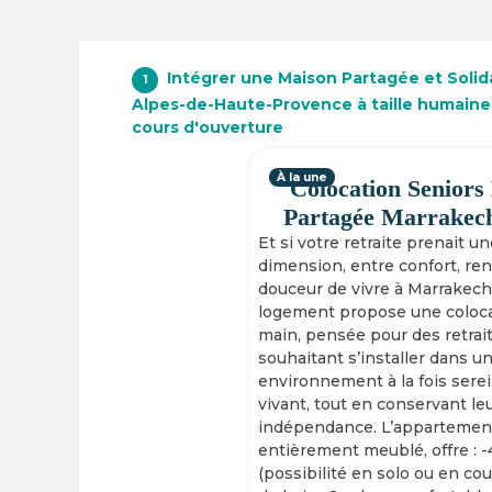
Intégrer une Maison Partagée et Solid
1
Alpes-de-Haute-Provence à taille humaine
cours d'ouverture
À la une
Colocation Seniors
Partagée Marrakec
Et si votre retraite prenait u
dimension, entre confort, re
douceur de vivre à Marrakech
logement propose une coloca
main, pensée pour des retrai
souhaitant s’installer dans u
environnement à la fois serei
vivant, tout en conservant le
indépendance. L’appartement
entièrement meublé, offre : 
(possibilité en solo ou en cou