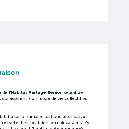
Maison
e de
l'Habitat Partagé Senior
, séduit de
, qui aspirent à un mode de vie collectif où
itat à taille humaine, est une alternative
 retraite.
Les locataires ou colocataires n'y
ement chez eux.
L'habitat « Accompagné,