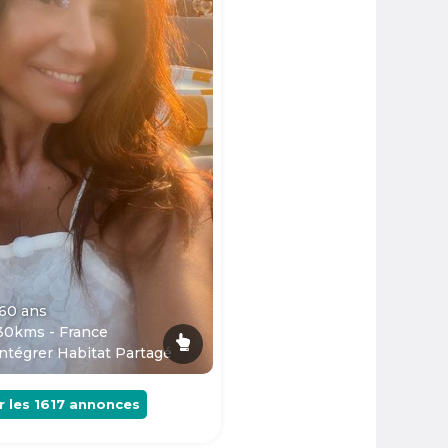
 60
ans
30kms - France
ntégrer Habitat Partagé
r les
1617
annonces