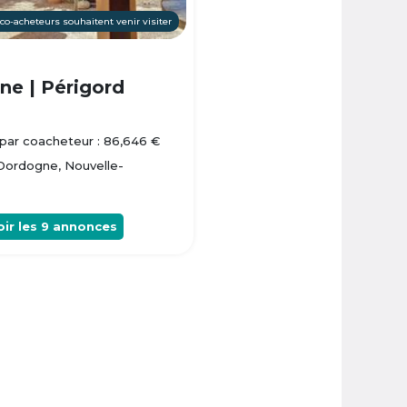
 co-acheteurs souhaitent venir visiter
e | Périgord
par coacheteur : 86,646 €
 Dordogne, Nouvelle-
oir les
9
annonces