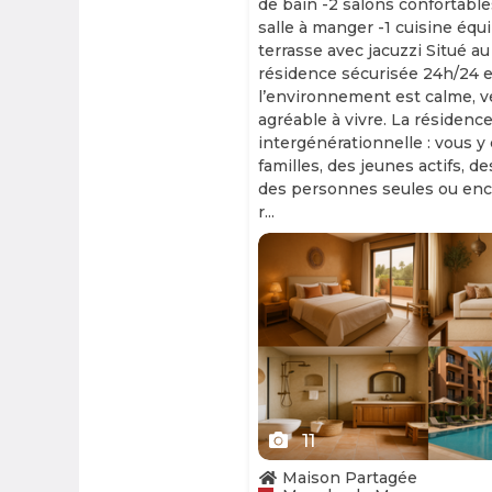
de bain -2 salons confortable
salle à manger -1 cuisine équ
terrasse avec jacuzzi Situé au
résidence sécurisée 24h/24 et
l’environnement est calme, v
agréable à vivre. La résidence
intergénérationnelle : vous y
familles, des jeunes actifs, d
des personnes seules ou enc
r...
Slide 1 of 11
11
Maison Partagée