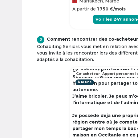
Marrakech, Maroc
A partir de
1 750 €/mois
Voir les
247
annon
Comment rencontrer des co-acheteur
3
Cohabiting Seniors vous met en relation ave
vous invite à les rencontrer lors des différen
adaptés à la cohabitation.
Co-acheter Peu importe | F
Co-acheteur
Apport personnel :
Souhaite investir dans une
À la une
habitation pour partager t
autonome.
J’aime bricoler. Je peux m’
l’informatique et de l’admin
Je possède déjà une propri
région centre où je compte à
partager mon temps la bas 
maison en Occitanie en co 