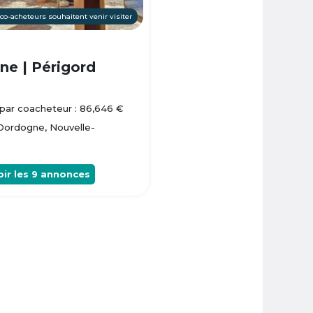
 co-acheteurs souhaitent venir visiter
e | Périgord
par coacheteur : 86,646 €
 Dordogne, Nouvelle-
oir les
9
annonces