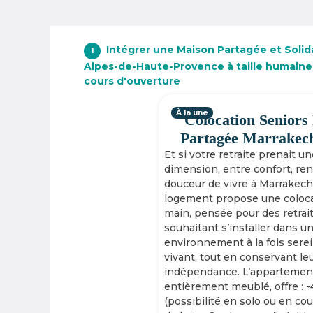
Intégrer une Maison Partagée et Solid
1
Alpes-de-Haute-Provence à taille humaine
cours d'ouverture
À la une
Colocation Seniors
Partagée Marrakec
Et si votre retraite prenait u
dimension, entre confort, re
douceur de vivre à Marrakech
logement propose une coloca
main, pensée pour des retrai
souhaitant s’installer dans u
environnement à la fois serei
vivant, tout en conservant le
indépendance. L’appartement
entièrement meublé, offre : 
(possibilité en solo ou en cou