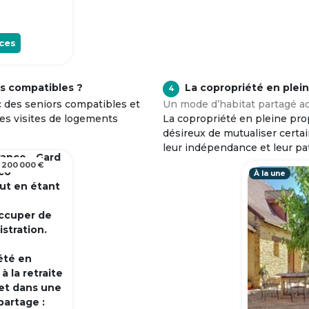
ces
s compatibles ?
La copropriété en plei
4
c des seniors compatibles et
Un mode d’habitat partagé ad
tes visites de logements
La copropriété en pleine prop
désireux de mutualiser certa
leur indépendance et leur pa
rance - Gard
 200 000 €
 co
À la une
out en étant
occuper de
istration.
été en
 la retraite
et dans une
partage :