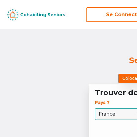
Se Connect
Se Connect
Cohabiting Seniors
Cohabiting Seniors
S
Coloca
Trouver d
Pays ? 