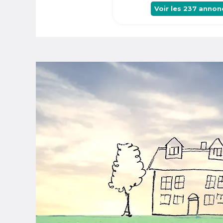
Voir les
237
annon