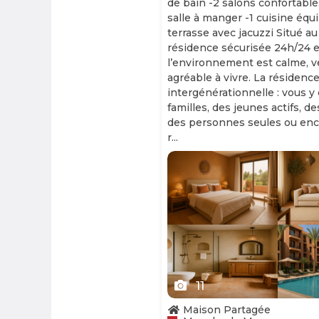
de bain -2 salons confortable
salle à manger -1 cuisine équ
terrasse avec jacuzzi Situé au
résidence sécurisée 24h/24 et
l’environnement est calme, v
agréable à vivre. La résidence
intergénérationnelle : vous y
familles, des jeunes actifs, d
des personnes seules ou enc
r...
Slide 1 of 11
11
Maison Partagée