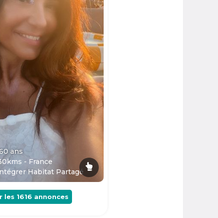
 60
ans
30kms - France
ntégrer Habitat Partagé
r les
1616
annonces