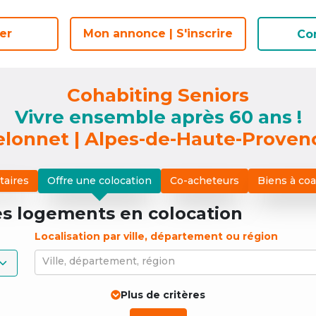
er
er
Mon annonce | S'inscrire
Mon annonce | S'inscrire
Co
Co
Cohabiting Seniors
Vivre ensemble après 60 ans !
elonnet | Alpes-de-Haute-Proven
taires
Offre une colocation
Co-acheteurs
Biens à co
es logements
en colocation
Localisation par ville, département ou région
Ville, département, région
Plus de critères