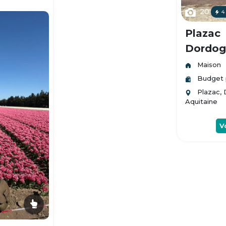
20
4
Plazac
Dordogn
Maison
Budget 
Plazac,
Aquitaine
V