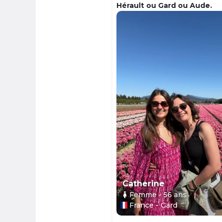
Hérault ou Gard ou Aude.
Catherine
Femme
- 56
ans
France - Gard