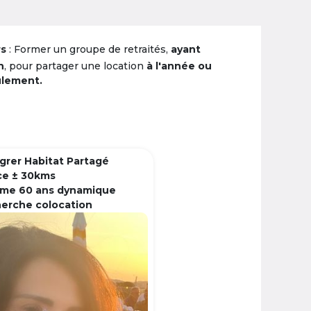
rs
: Former un groupe de retraités,
ayant
n
, pour partager une location
à l'année ou
ulement.
grer Habitat Partagé
ce ± 30kms
me 60 ans dynamique
herche colocation