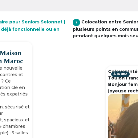
aire pour Seniors Selonnet |
Colocation entre Senio
2
 déjà fonctionnelle ou en
plusieurs points en commu
pendant quelques mois se
 Maison
h Maroc
ne nouvelle
Colouer Inté
ncontres et
À la une
Toulon Fran
 ? Ce
Bonjour fem
tion clé en
joyeuse rec
tés expatriés
n
n, sécurisé et
ur
, spacieux et
-4 chambres
ple) -3 salles