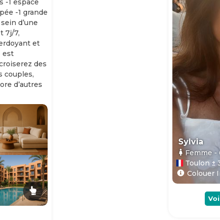
s -1 espace
ipée -1 grande
 sein d’une
 7j/7,
erdoyant et
 est
 croiserez des
es couples,
ore d’autres
Sylvia
Femme
-
Toulon ± 
Colouer I
Voi