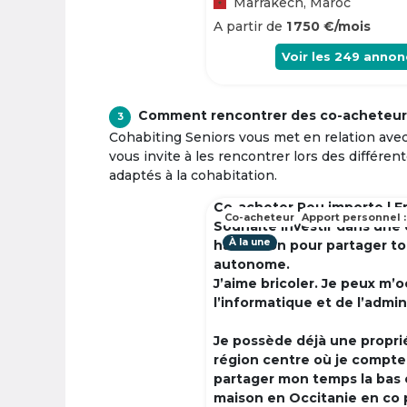
Marrakech, Maroc
A partir de
1 750 €/mois
Voir les
249
annon
Comment rencontrer des co-acheteur
3
Cohabiting Seniors vous met en relation ave
vous invite à les rencontrer lors des différen
adaptés à la cohabitation.
Co-acheter Peu importe | F
Co-acheteur
Apport personnel :
Souhaite investir dans une
À la une
habitation pour partager t
autonome.
J’aime bricoler. Je peux m’
l’informatique et de l’admin
Je possède déjà une propri
région centre où je compte à
partager mon temps la bas 
maison en Occitanie en co 