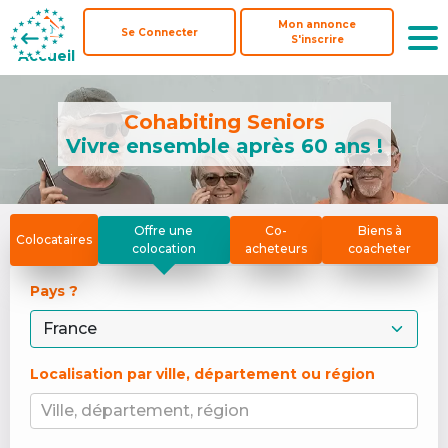
Mon annonce
Mon annonce
Se Connecter
Se Connecter
S'inscrire
S'inscrire
Accueil
Accueil
Cohabiting Seniors
Vivre ensemble après 60 ans !
Offre une
Co-
Biens à
Colocataires
colocation
acheteurs
coacheter
Pays ? 
Localisation par ville, département ou région
Ville, département, région