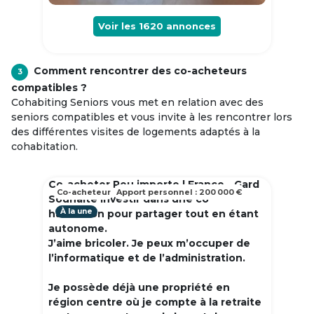
Voir les
1620
annonces
Comment rencontrer des co-acheteurs
3
compatibles ?
Cohabiting Seniors vous met en relation avec des
seniors compatibles et vous invite à les rencontrer lors
des différentes visites de logements adaptés à la
cohabitation.
Co-acheter Peu importe | France - Gard
Co-acheteur
Apport personnel : 200 000 €
Souhaite investir dans une co
À la une
habitation pour partager tout en étant
autonome.
J’aime bricoler. Je peux m’occuper de
l’informatique et de l’administration.
Je possède déjà une propriété en
région centre où je compte à la retraite