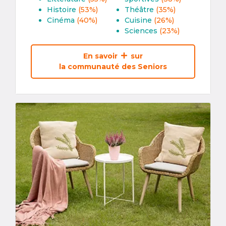
Histoire
(53%)
Théâtre
(35%)
Cinéma
(40%)
Cuisine
(26%)
Sciences
(23%)
En savoir
sur
la communauté des Seniors