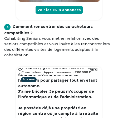
Voir les
1618
annonces
Comment rencontrer des co-acheteurs
3
compatibles ?
Cohabiting Seniors vous met en relation avec des
seniors compatibles et vous invite à les rencontrer lors
des différentes visites de logements adaptés à la
cohabitation.
Co-acheter Peu importe | France - Gard
Co-acheteur
Apport personnel : 200 000 €
Souhaite investir dans une co
À la une
habitation pour partager tout en étant
autonome.
J’aime bricoler. Je peux m’occuper de
l’informatique et de l’administration.
Je possède déjà une propriété en
région centre où je compte à la retraite