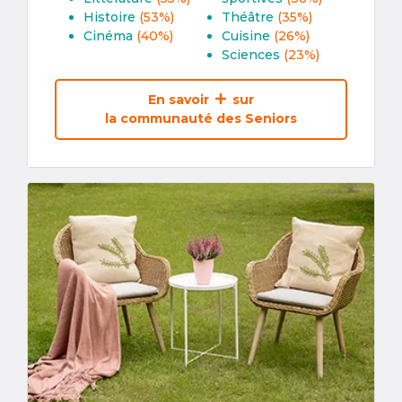
Histoire
(53%)
Théâtre
(35%)
Cinéma
(40%)
Cuisine
(26%)
Sciences
(23%)
En savoir
sur
la communauté des Seniors