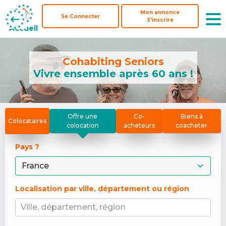
Mon annonce
Mon annonce
Se Connecter
Se Connecter
S'inscrire
S'inscrire
Accueil
Accueil
Cohabiting Seniors
Vivre ensemble après 60 ans !
Offre une
Co-
Biens à
Colocataires
colocation
acheteurs
coacheter
Pays ? 
Localisation par ville, département ou région
Ville, département, région