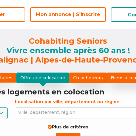
er
er
Mon annonce | S'inscrire
Mon annonce | S'inscrire
Co
Co
Cohabiting Seniors
Vivre ensemble après 60 ans !
alignac | Alpes-de-Haute-Proven
taires
Offre une colocation
Co-acheteurs
Biens à co
es logements
en colocation
Localisation par ville, département ou région
Ville, département, région
Plus de critères