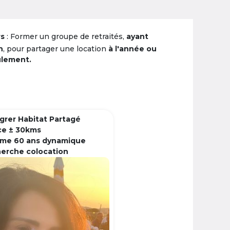
rs
: Former un groupe de retraités,
ayant
n
, pour partager une location
à l'année ou
ulement.
grer Habitat Partagé
ce ± 30kms
me 60 ans dynamique
herche colocation