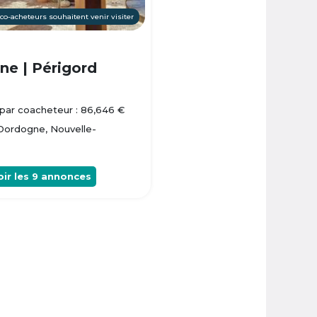
 co-acheteurs souhaitent venir visiter
e | Périgord
par coacheteur : 86,646 €
 Dordogne, Nouvelle-
oir les
9
annonces