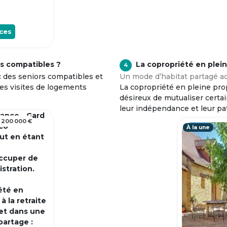
ces
s compatibles ?
La copropriété en plei
4
c des seniors compatibles et
Un mode d’habitat partagé ad
tes visites de logements
La copropriété en pleine prop
désireux de mutualiser certa
leur indépendance et leur pa
rance - Gard
 200 000 €
 co
À la une
out en étant
occuper de
istration.
été en
 la retraite
et dans une
partage :