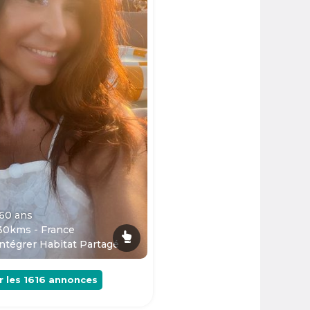
 60
ans
30kms - France
ntégrer Habitat Partagé
r les
1616
annonces