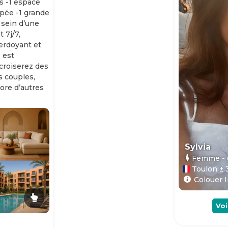
s -1 espace
ipée -1 grande
 sein d’une
 7j/7,
erdoyant et
 est
 croiserez des
es couples,
ore d’autres
Sylvia
Femme
-
Toulon ± 
Colouer I
Voi