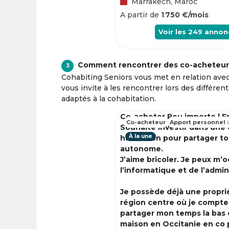
Marrakech, Maroc
A partir de
1 750 €/mois
Voir les
249
annon
Comment rencontrer des co-acheteur
3
Cohabiting Seniors vous met en relation ave
vous invite à les rencontrer lors des différen
adaptés à la cohabitation.
Co-acheter Peu importe | F
Co-acheteur
Apport personnel :
Souhaite investir dans une
À la une
habitation pour partager t
autonome.
J’aime bricoler. Je peux m’
l’informatique et de l’admin
Je possède déjà une propri
région centre où je compte à
partager mon temps la bas 
maison en Occitanie en co 