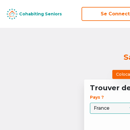
Se Connect
Se Connect
Cohabiting Seniors
Cohabiting Seniors
S
Coloca
Trouver d
Pays ? 