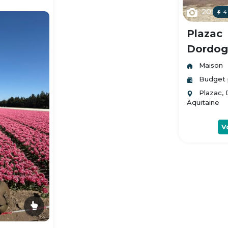
20
4
Plazac
Dordogn
Maison
Budget 
Plazac,
Aquitaine
V