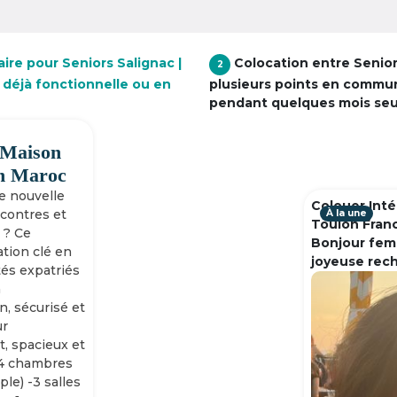
ire pour Seniors Salignac |
Colocation entre Senio
2
 déjà fonctionnelle ou en
plusieurs points en commu
pendant quelques mois se
 Maison
h Maroc
ne nouvelle
Colouer Inté
ncontres et
À la une
Toulon Fran
 ? Ce
Bonjour fem
tion clé en
joyeuse rec
tés expatriés
n
n, sécurisé et
ur
, spacieux et
-4 chambres
ple) -3 salles