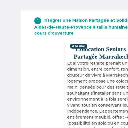
Intégrer une Maison Partagée et Solida
1
Alpes-de-Haute-Provence à taille humaine
cours d'ouverture
À la une
Colocation Seniors
Partagée Marrakec
Et si votre retraite prenait u
dimension, entre confort, re
douceur de vivre à Marrakech
logement propose une coloca
main, pensée pour des retrai
souhaitant s’installer dans u
environnement à la fois serei
vivant, tout en conservant le
indépendance. L’appartement
entièrement meublé, offre : 
(possibilité en solo ou en cou