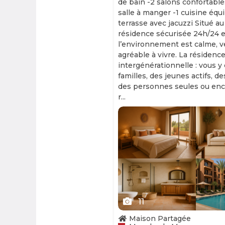
de bain -2 salons confortable
salle à manger -1 cuisine équ
terrasse avec jacuzzi Situé au
résidence sécurisée 24h/24 et
l’environnement est calme, v
agréable à vivre. La résidence
intergénérationnelle : vous y
familles, des jeunes actifs, d
des personnes seules ou enc
r...
Slide 1 of 11
11
Maison Partagée