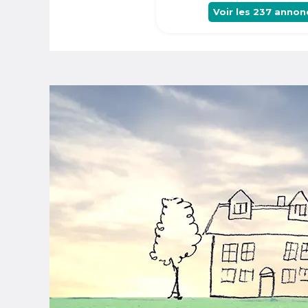
Voir les
237
annon