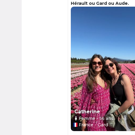
Hérault ou Gard ou Aude.
Catherine
Femme
- 56
ans
France - Gard