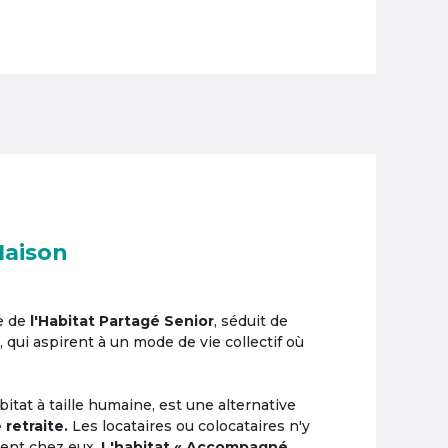
Maison
e de
l'Habitat Partagé Senior
, séduit de
, qui aspirent à un mode de vie collectif où
itat à taille humaine, est une alternative
 retraite.
Les locataires ou colocataires n'y
ement chez eux.
L'habitat « Accompagné,