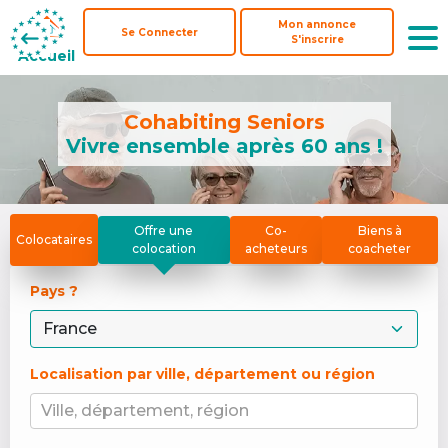
Mon annonce
Mon annonce
Se Connecter
Se Connecter
S'inscrire
S'inscrire
Accueil
Accueil
Cohabiting Seniors
Vivre ensemble après 60 ans !
Offre une
Co-
Biens à
Colocataires
colocation
acheteurs
coacheter
Pays ? 
Localisation par ville, département ou région
Ville, département, région