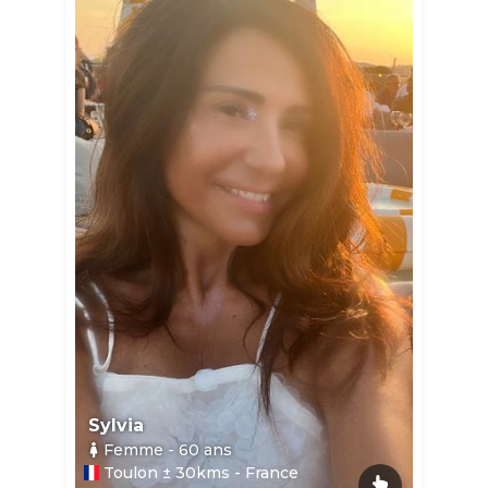
Sylvia
Femme
- 60
ans
Toulon ± 30kms - France