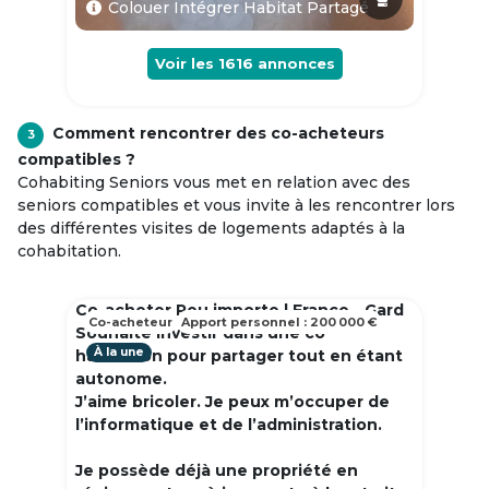
Colouer Intégrer Habitat Partagé
Voir les
1616
annonces
Comment rencontrer des co-acheteurs
3
compatibles ?
Cohabiting Seniors vous met en relation avec des
seniors compatibles et vous invite à les rencontrer lors
des différentes visites de logements adaptés à la
cohabitation.
Co-acheter Peu importe | France - Gard
Co-acheteur
Apport personnel : 200 000 €
Souhaite investir dans une co
À la une
habitation pour partager tout en étant
autonome.
J’aime bricoler. Je peux m’occuper de
l’informatique et de l’administration.
Je possède déjà une propriété en