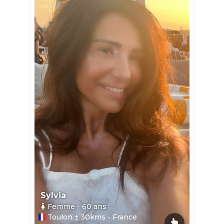
Sylvia
Femme
- 60
ans
Toulon ± 30kms - France