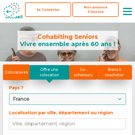
Mon annonce
Mon annonce
Se Connecter
Se Connecter
S'inscrire
S'inscrire
Accueil
Accueil
Cohabiting Seniors
Vivre ensemble après 60 ans !
Offre une
Co-
Biens à
Colocataires
colocation
acheteurs
coacheter
Pays ? 
Localisation par ville, département ou région
Ville, département, région