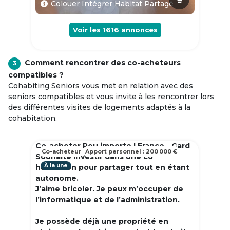
Colouer Intégrer Habitat Partagé
Voir les
1616
annonces
Comment rencontrer des co-acheteurs
3
compatibles ?
Cohabiting Seniors vous met en relation avec des
seniors compatibles et vous invite à les rencontrer lors
des différentes visites de logements adaptés à la
cohabitation.
Co-acheter Peu importe | France - Gard
Co-acheteur
Apport personnel : 200 000 €
Souhaite investir dans une co
À la une
habitation pour partager tout en étant
autonome.
J’aime bricoler. Je peux m’occuper de
l’informatique et de l’administration.
Je possède déjà une propriété en