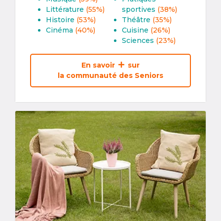
Littérature
(55%)
sportives
(38%)
Histoire
(53%)
Théâtre
(35%)
Cinéma
(40%)
Cuisine
(26%)
Sciences
(23%)
En savoir
sur
la communauté des Seniors