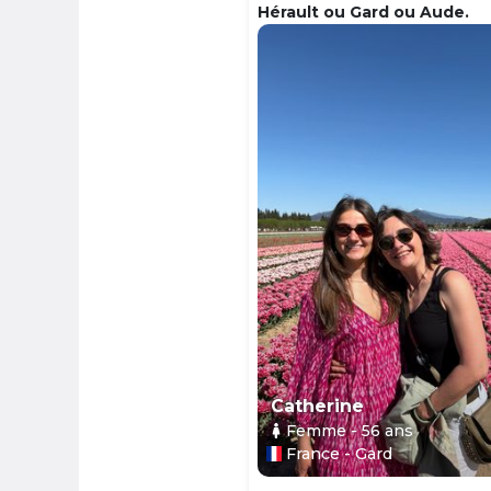
Hérault ou Gard ou Aude.
Catherine
Femme
- 56
ans
France - Gard