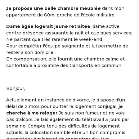
Je propose une belle chambre meublée
dans mon
appartement de 60m, proche de l'école militaire.
Les coûts moindres
Dame âgée logerait jeune retraitée
,dame active
Des coûts moins élevés que dans
contre présence rassurante la nuit et quelques services;
d'autres structures d'accueil
Ne partant que très rarement le week-end
traditionnelles
Pour compléter l'équipe soignante et lui permettre de
rester à son domicile.
En compensation, elle fournit une chambre calme et
confortable à proximité des transports en commun
M'inscrire et créer mon profil
Bonjour,
Actuellement en instance de divorce, je dispose d'un
délai de 2 mois pour quitter le logement conjugal,
je
cherche à me reloger
Je suis non fumeur et ne vois
pas d'alcool. Je fais également du télétravail 3 jours par
semaine. Compte tenu des difficultés de logement
actuels, la colocation semble être un bon compromis