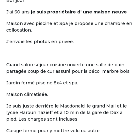
pour retraités
Bonjour
J'ai 60 ans
je suis propriétaire d' une maison neuve
Maison avec piscine et Spa je propose une chambre en
collocation.
J'envoie les photos en privée.
L'humain
Grand salon séjour cuisine ouverte une salle de bain
partagée coup de cur assuré pour la déco marbre bois
La vie « chez soi » de chaque retraité au
sein d'un habitat groupé à taille
Jardin fermé piscine 8x4 et spa.
humaine
Maison climatisée.
Je suis juste derrière le Macdonald, le grand Mail et le
lycée Haroun Tazieff et à 10 min de la gare de Dax à
pied. Les charges sont incluses.
Garage fermé pour y mettre vélo ou autre.