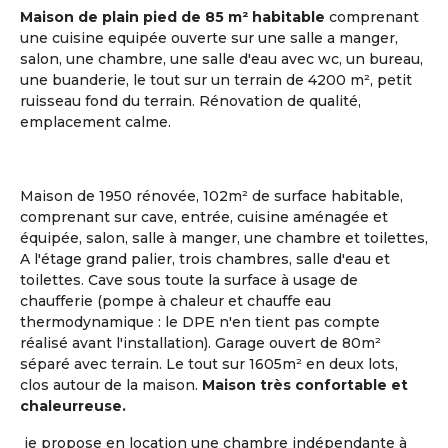
Maison de plain pied de 85 m² habitable
comprenant
une cuisine equipée ouverte sur une salle a manger,
salon, une chambre, une salle d'eau avec wc, un bureau,
une buanderie, le tout sur un terrain de 4200 m², petit
ruisseau fond du terrain. Rénovation de qualité,
emplacement calme.
Maison de 1950 rénovée, 102m² de surface habitable,
comprenant sur cave, entrée, cuisine aménagée et
Gestionnaire
équipée, salon, salle à manger, une chambre et toilettes,
ou Propriétaire d'une Maison
A l'étage grand palier, trois chambres, salle d'eau et
toilettes. Cave sous toute la surface à usage de
chaufferie (pompe à chaleur et chauffe eau
La Maison Partagée
, nouveau modèle de
l'Habitat
thermodynamique : le DPE n'en tient pas compte
Partagé Senior
, séduit de nombreux retraités ou
réalisé avant l'installation). Garage ouvert de 80m²
futurs retraités, qui aspirent à un mode de vie
séparé avec terrain. Le tout sur 1605m² en deux lots,
collectif où chacun a son rôle à jouer.
clos autour de la maison.
Maison très confortable et
chaleurreuse.
Le logement partagé pour seniors, habitat à taille
humaine, est une alternative entre la vie à domicile
je propose en location une chambre indépendante à