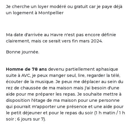
Je cherche un loyer modéré ou gratuit car je paye déjà
un logement à Montpellier
Ma date d'arrivée au Havre n'est pas encore définie
clairement, mais ce serait vers fin mars 2024.
Bonne journée.
L'ouverture sur le voisinage
Homme de 78 ans
devenu partiellement aphasique
L'ouverture sur le voisinage, l'activité et
suite à AVC, je peux manger seul, lire, regarder la télé,
les ressources de l'environnement local
écouter de la musique. Je peux me déplacer au sein du
rez de chaussée de ma maison mais j'ai besoin d'une
aide pour me préparer les repas. Je souhaite mettre à
disposition l'étage de ma maison pour une personne
qui pourrait m'apporter une présence et une aide pour
le petit déjeuner et pour le repas du soir (1 h matin / 1 h
soir ; 6 jours sur 7).