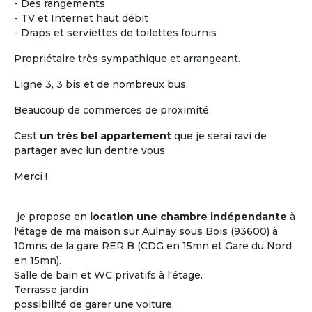
- Des rangements
- TV et Internet haut débit
- Draps et serviettes de toilettes fournis
Propriétaire très sympathique et arrangeant.
Ligne 3, 3 bis et de nombreux bus.
Beaucoup de commerces de proximité.
Cest
un très bel appartement
que je serai ravi de
Vivre ensemble dans un
partager avec lun dentre vous.
logement partagée
Merci !
Le plus difficile n'est pas de trouver un toit
où cohabiter entre seniors mais c'est de
je propose en
location une chambre indépendante
à
trouver
« les bonnes personnes » avec qui
l'étage de ma maison sur Aulnay sous Bois (93600) à
l'occuper...
10mns de la gare RER B (CDG en 15mn et Gare du Nord
Les clés d'un projet de colocation réussi
en 15mn).
entre seniors : avoir certains centres
Salle de bain et WC privatifs à l'étage.
d'intérêts en commun !
Terrasse jardin
possibilité de garer une voiture.