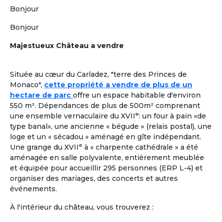
Plus de critères
Bonjour
Valider
Bonjour
Majestueux Château a vendre
Formules adaptées à la cohabitation
En France comme à l'étranger
Située au cœur du Carladez, "terre des Princes de
Location dans une Maison Partagée et Solidaire
à
1
Monaco",
cette propriété a vendre de plus de un
taille humaine ou
colocation chez un senior
, pour une
hectare de parc
offre un espace habitable d'environ
retraite paisible, en adoptant
un mode de vie collectif
550 m². Dépendances de plus de 500m² comprenant
ou chaque retraité a son rôle à jouer.
Les colocataires
une ensemble vernaculaire du XVII°: un four à pain «de
seniors n’y sont pas « accueillis », ils sont réellement
type banal», une ancienne « bégude » (relais postal), une
chez eux !
loge et un « sécadou » aménagé en gîte indépendant.
Une grange du XVII° à « charpente cathédrale » a été
À la une
Colocation Seniors Maison Partagée
aménagée en salle polyvalente, entièrement meublée
Marrakech Maroc
et équipée pour accueillir 295 personnes (ERP L-4) et
Et si votre retraite prenait une nouvelle
organiser des mariages, des concerts et autres
dimension, entre confort, rencontres et
événements.
douceur de vivre à Marrakech ? Ce
À l'intérieur du château, vous trouverez :
logement propose une colocation clé en
main, pensée pour des retraités expatriés