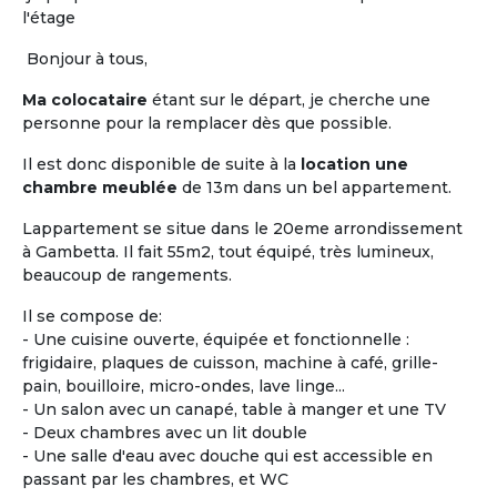
et la
maison de retraite.
Les locataires ou
l'étage
colocataires n'y sont pas « accueillis », ils sont
réellement chez eux.
L'habitat « Accompagné,
Bonjour à tous,
Partagé et inséré dans la vie locale »,
a pour
Ma colocataire
étant sur le départ, je cherche une
objectif principal de permettre de « vivre chez soi
personne pour la remplacer dès que possible.
sans être seul ».
Il est donc disponible de suite à la
location une
Vous êtes propriétaire d'un logement seniors ou
chambre meublée
de 13m dans un bel appartement.
gestionnaire d’une Maison Partagée existante ou
en cours, faites-vous connaître !
Lappartement se situe dans le 20eme arrondissement
à Gambetta. Il fait 55m2, tout équipé, très lumineux,
beaucoup de rangements.
Proposer une
Maison Partagée
Il se compose de:
- Une cuisine ouverte, équipée et fonctionnelle :
frigidaire, plaques de cuisson, machine à café, grille-
pain, bouilloire, micro-ondes, lave linge...
- Un salon avec un canapé, table à manger et une TV
- Deux chambres avec un lit double
- Une salle d'eau avec douche qui est accessible en
passant par les chambres, et WC