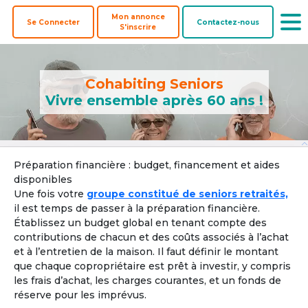
Mon annonce
Se Connecter
Contactez-nous
S'inscrire
Cohabiting Seniors
Vivre ensemble après 60 ans !
Offre une
Co-
Biens à
Préparation financière : budget, financement et aides
Colocataires
colocation
acheteurs
coacheter
disponibles
Une fois votre
groupe constitué de seniors retraités,
Pays ? 
il est temps de passer à la préparation financière.
Établissez un budget global en tenant compte des
contributions de chacun et des coûts associés à l’achat
et à l’entretien de la maison. Il faut définir le montant
Localisation par ville, département ou région
que chaque copropriétaire est prêt à investir, y compris
les frais d’achat, les charges courantes, et un fonds de
Ville, département, région
réserve pour les imprévus.