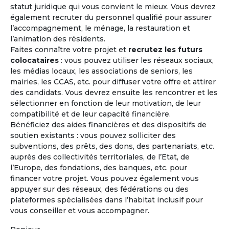
statut juridique qui vous convient le mieux. Vous devrez
également recruter du personnel qualifié pour assurer
l’accompagnement, le ménage, la restauration et
l’animation des résidents.
"Lors d'une journée rencontre, l'expérience de vie
Faites connaître votre projet et
recrutez les futurs
collective a été riche, chaleureuse et tolérante. Il faut
colocataires
: vous pouvez utiliser les réseaux sociaux,
en effet avoir l'expérience de cet affect naissant
les médias locaux, les associations de seniors, les
circulant pour être convaincu que c'est le bon choix
mairies, les CCAS, etc. pour diffuser votre offre et attirer
et que cela peut marcher."
des candidats. Vous devrez ensuite les rencontrer et les
sélectionner en fonction de leur motivation, de leur
compatibilité et de leur capacité financière.
Bénéficiez des aides financières et des dispositifs de
Précédent
Suivant
soutien existants : vous pouvez solliciter des
subventions, des prêts, des dons, des partenariats, etc.
auprès des collectivités territoriales, de l’Etat, de
Madeleine - 71 ans
l’Europe, des fondations, des banques, etc. pour
Projet co-achat
financer votre projet. Vous pouvez également vous
appuyer sur des réseaux, des fédérations ou des
plateformes spécialisées dans l’habitat inclusif pour
vous conseiller et vous accompagner.
Les avantages
de l'habitat coopératif