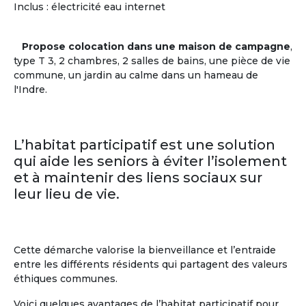
Centres d'intérêts des + de 60 ans
Inclus : électricité eau internet
Musique
(59%)
Pratiques
Littérature
(55%)
sportives
(38%)
Propose colocation dans une maison de campagne
,
Histoire
(53%)
Théâtre
(35%)
type T 3, 2 chambres, 2 salles de bains, une pièce de vie
Cinéma
(40%)
Cuisine
(26%)
commune, un jardin au calme dans un hameau de
Sciences
(23%)
l'Indre.
En savoir
sur
la communauté des Seniors
L’habitat participatif est une solution
qui aide les seniors à éviter l’isolement
et à maintenir des liens sociaux sur
leur lieu de vie.
Cette démarche valorise la bienveillance et l’entraide
entre les différents résidents qui partagent des valeurs
éthiques communes.
Voici quelques avantages de l’habitat participatif pour