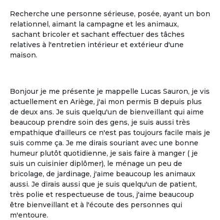
Recherche une personne sérieuse, posée, ayant un bon
relationnel, aimant la campagne et les animaux,
sachant bricoler et sachant effectuer des tâches
relatives à l'entretien intérieur et extérieur d'une
La gestion libre
maison.
La gestion libre de son rythme de vie, de
ses allées et venues, de ses invités
Bonjour je me présente je mappelle Lucas Sauron, je vis
actuellement en Ariège, j'ai mon permis B depuis plus
de deux ans. Je suis quelqu'un de bienveillant qui aime
beaucoup prendre soin des gens, je suis aussi très
empathique d'ailleurs ce n'est pas toujours facile mais je
suis comme ça. Je me dirais souriant avec une bonne
humeur plutôt quotidienne, je sais faire à manger ( je
suis un cuisinier diplômer), le ménage un peu de
bricolage, de jardinage, j'aime beaucoup les animaux
aussi. Je dirais aussi que je suis quelqu'un de patient,
très polie et respectueuse de tous, j'aime beaucoup
Le partage
être bienveillant et à l'écoute des personnes qui
m'entoure.