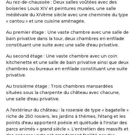
Au rez-de-chaussée : Deux salles voûtées avec des
souhaitant s’installer dans un
boiseries Louis XIV et peintures murales, une salle
environnement à la fois serein, sécurisé et
médiévale du XIVème siècle avec une cheminée du type
vivant, tout en conservant leur
« cantou » et une cuisine aménagée.
indépendance. L’appartement, spacieux et
entièrement meublé, offre : -4 chambres
Au premier étage : Une vaste chambre avec une salle de
(possibilité en solo ou en couple) -3 salles
bain privative dans la tour, deux chambres en enfilade
de bain -2 salons confortables -1 espace
constituant une suite avec une salle d'eau privative.
salle à manger -1 cuisine équipée -1 grande
terrasse avec jacuzzi Situé au sein d’une
Au second étage : Une vaste chambre avec un coin
résidence sécurisée 24h/24 et 7j/7,
kitchenette et une salle de bain privative ainsi que deux
l’environnement est calme, verdoyant et
chambres ou bureaux en enfilade constituant une suite
agréable à vivre. La résidence est
privative.
intergénérationnelle : vous y croiserez des
Au troisième étage : Trois chambres mansardées
familles, des jeunes actifs, des couples,
situées sous la charpente du château avec chacune,
des personnes seules ou encore d’autres
une salle d'eau privative.
r...
Slide 1 of 11
A l'extérieur du château : la roseraie de type « bagatelle »
riche de 250 rosiers, les jardins à thèmes, l'étang et les
points d'eau apportent poésie et quiétude à l'instar des
parcs animés « grand siècle ». L'entretien des massifs et