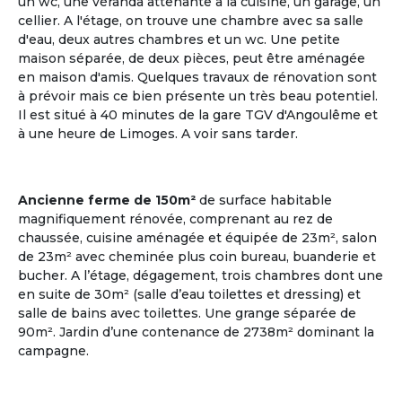
un wc, une véranda attenante à la cuisine, un garage, un
cellier. A l'étage, on trouve une chambre avec sa salle
d'eau, deux autres chambres et un wc. Une petite
maison séparée, de deux pièces, peut être aménagée
en maison d'amis. Quelques travaux de rénovation sont
à prévoir mais ce bien présente un très beau potentiel.
Il est situé à 40 minutes de la gare TGV d'Angoulême et
à une heure de Limoges. A voir sans tarder.
Plusieurs points en commun
ça matche entre nous !
Ancienne ferme de 150m²
de surface habitable
Communauté Lgbt Seniors
magnifiquement rénovée, comprenant au rez de
Les deux tiers des personnes âgées LGBT vivent
chaussée, cuisine aménagée et équipée de 23m², salon
seuls ; il existe très peu de structure d'accueil
de 23m² avec cheminée plus coin bureau, buanderie et
adaptée pour cette communauté.
bucher. A l’étage, dégagement, trois chambres dont une
en suite de 30m² (salle d’eau toilettes et dressing) et
Voir les annonces
salle de bains avec toilettes. Une grange séparée de
90m². Jardin d’une contenance de 2738m² dominant la
campagne.