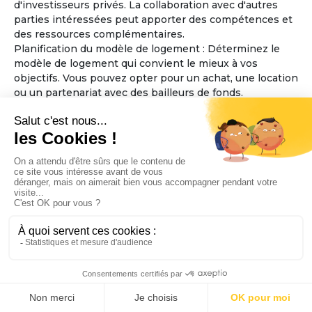
d'investisseurs privés. La collaboration avec d'autres
parties intéressées peut apporter des compétences et
des ressources complémentaires.
Planification du modèle de logement : Déterminez le
modèle de logement qui convient le mieux à vos
objectifs. Vous pouvez opter pour un achat, une location
ou un partenariat avec des bailleurs de fonds.
Considérez également la taille et l'aménagement des
espaces communs et des logements individuels, en
veillant à ce qu'ils soient accessibles aux personnes
âgées.
Élaboration des règles de fonctionnement : Définissez
les règles de fonctionnement de la maison partagée,
telles que les responsabilités financières, les tâches
ménagères, la prise de décisions collectives et les
politiques d'admission. Assurez-vous que ces règles
favorisent l'inclusion, le respect mutuel et la sécurité
des résidents.
Sélection de l'emplacement : Trouvez un emplacement
approprié pour la maison partagée, en tenant compte
de l'accessibilité aux services essentiels tels que les