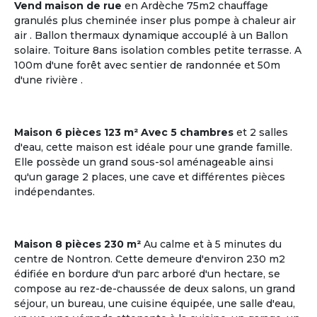
Vend maison de rue
en Ardèche 75m2 chauffage
granulés plus cheminée inser plus pompe à chaleur air
air . Ballon thermaux dynamique accouplé à un Ballon
solaire. Toiture 8ans isolation combles petite terrasse. A
20
4 co-acheteurs souhaitent venir visiter
100m d'une forêt avec sentier de randonnée et 50m
Plazac
d'une rivière .
Dordogne | Périgord
Maison
Maison 6 pièces 123 m² Avec 5 chambres
et 2 salles
Budget par coacheteur : 86,646 €
d'eau, cette maison est idéale pour une grande famille.
Elle possède un grand sous-sol aménageable ainsi
Plazac, Dordogne, Nouvelle-
qu'un garage 2 places, une cave et différentes pièces
Aquitaine
indépendantes.
Voir les
9
annonces
Maison 8 pièces 230 m²
Au calme et à 5 minutes du
centre de Nontron. Cette demeure d'environ 230 m2
édifiée en bordure d'un parc arboré d'un hectare, se
M'inscrire et créer mon profil
compose au rez-de-chaussée de deux salons, un grand
séjour, un bureau, une cuisine équipée, une salle d'eau,