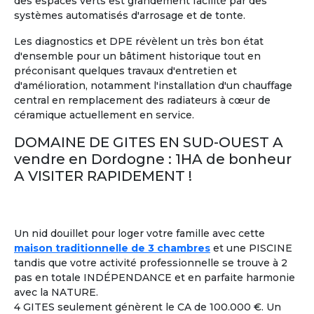
des espaces verts est grandement facilité par des
systèmes automatisés d'arrosage et de tonte.
Les diagnostics et DPE révèlent un très bon état
d'ensemble pour un bâtiment historique tout en
11
préconisant quelques travaux d'entretien et
d'amélioration, notamment l'installation d'un chauffage
Maison Partagée
Marrakech, Maroc
central en remplacement des radiateurs à cœur de
céramique actuellement en service.
A partir de
1 750 €/mois
DOMAINE DE GITES EN SUD-OUEST A
Voir les
250
annonces
vendre en Dordogne : 1HA de bonheur
A VISITER RAPIDEMENT !
Colocation entre Seniors
: Former un groupe de
2
retraités,
ayant plusieurs points en commun
, pour
partager une location
à l'année ou pendant quelques
mois seulement.
Un nid douillet pour loger votre famille avec cette
maison traditionnelle de 3 chambres
et une PISCINE
tandis que votre activité professionnelle se trouve à 2
Colouer Intégrer Habitat Partagé
À la une
pas en totale INDÉPENDANCE et en parfaite harmonie
Toulon France ± 30kms
avec la NATURE.
Bonjour femme 60 ans dynamique
4 GITES seulement génèrent le CA de 100.000 €. Un
joyeuse recherche colocation