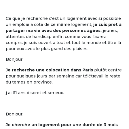
La mise en commun, entre cohabitants
retraités, de plusieurs moments de vie
quotidienne
Ce que je recherche c'est un logement avec si possible
un emploie à côté de ce même logement,
je suis prêt à
partager ma vie avec des personnes âgées,
jeunes,
atteintes de handicap enfin comme vous l'aurez
compris je suis ouvert a tout et tout le monde et être là
pour eux avec le plus grand des plaisirs.
Bonjour
Je recherche une colocation dans Paris
plutôt centre
pour quelques jours par semaine car télétravail le reste
du temps en province.
La participation à la décision
j ai 61 ans discret et serieux.
La participation à la décision pour tout
ce qui est mis en commun
Bonjour,
Je cherche un logement pour une durée de 3 mois