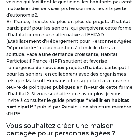
voisins qui facilitent le quotidien, les habitants peuvent
mutualiser des services professionnels liés à la perte
d’autonomie2.
Vivez l'expérience à l'étranger !
En France, il existe de plus en plus de projets d’habitat
participatif pour les seniors, qui perçoivent cette forme
Environ un million de retraités français vivent déjà à
d’habitat comme une alternative à l’EHPAD
l'étranger
et un senior sur trois souhaite prendre sa
(Établissement d’Hébergement pour Personnes Âgées
retraite hors de la France.
Dépendantes) ou au maintien à domicile dans la
solitude. Face à une demande croissante, Habitat
À l'année ou pour quelques mois...
Participatif France (HPF) soutient et favorise
l’émergence de nouveaux projets d’habitat participatif
pour les seniors, en collaborant avec des organismes
tels que Malakoff Humanis et en appelant à la mise en
œuvre de politiques publiques en faveur de cette forme
d’habitat2. Si vous souhaitez en savoir plus, je vous
invite à consulter le guide pratique
“Vieillir en habitat
participatif”
publié par Regain, une structure membre
d’HPF
Vous souhaitez créer une maison
partagée pour personnes âgées ?