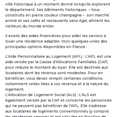
ville historique à un moment donné lorsqu’ils explorent
Je possède déjà une propriété en
le département. Ses bâtiments historiques – tous
région centre où je compte à la retraite
construits en pierre couleur champagne – son marché
partager mon temps la bas et dans une
animé et ses cafés et restaurants sans égal, attirent les
maison en Occitanie en co partage :
visiteurs du monde entier.
Hérault ou Gard ou Aude.
il existe des aides financières pour aider les seniors à
louer une résidence adaptée. Voici quelques-unes des
principales options disponibles en France :
L’Aide Personnalisée au Logement (APL) : L’APL est une
aide versée par la Caisse d’Allocations Familiales (CAF)
pour réduire le montant du loyer. Elle est destinée aux
locataires dont les revenus sont modestes. Pour en
bénéficier, vous devez remplir certaines conditions,
notamment celles liées à vos revenus et à la nature du
logement.
L’Allocation de Logement Social (ALS) : L’ALS est
également versée par la CAF et concerne les personnes
qui ne peuvent pas bénéficier de l’APL. Elle s’adresse
aux locataires de logements conventionnés (y compris
les résidences seniors) et est calculée en fonction de