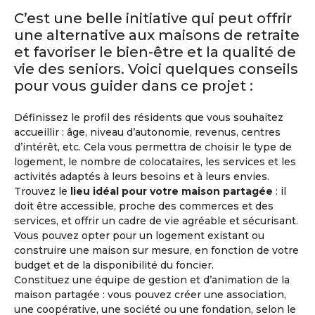
Retraite
Malte
C’est une belle initiative qui peut offrir
une alternative aux maisons de retraite
 Une
Malte bénéficie d’un climat avantageux tou
et favoriser le bien-être et la qualité de
utre, sa
l’année, avec 300 jours d’ensoleillement pa
vie des seniors. Voici quelques conseils
font de
La Valette à Malte, où plusieurs nationalité
ser une
côtoient, apparaît dans les premiers rangs
pour vous guider dans ce projet :
tion, très
pays où il fait bon y passer sa retraite. D’ail
Malte dispose également d’un système de
Définissez le profil des résidents que vous souhaitez
ès
santé performant. L’anglais est la deuxièm
accueillir : âge, niveau d’autonomie, revenus, centres
langue nationale.
d’intérêt, etc. Cela vous permettra de choisir le type de
logement, le nombre de colocataires, les services et les
activités adaptés à leurs besoins et à leurs envies.
Trouvez le
lieu idéal pour votre maison partagée
: il
doit être accessible, proche des commerces et des
services, et offrir un cadre de vie agréable et sécurisant.
Vous pouvez opter pour un logement existant ou
construire une maison sur mesure, en fonction de votre
budget et de la disponibilité du foncier.
Constituez une équipe de gestion et d’animation de la
maison partagée : vous pouvez créer une association,
M'inscrire et créer mon profil
une coopérative, une société ou une fondation, selon le