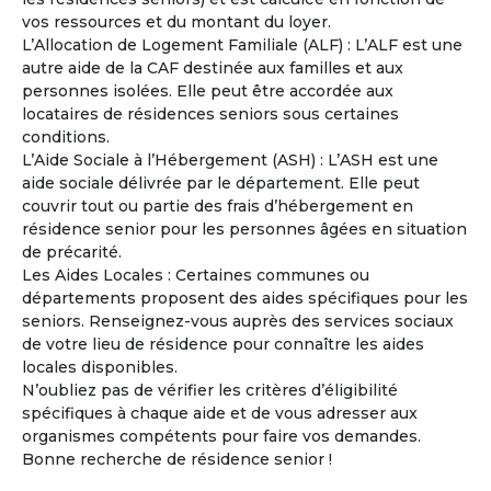
vos ressources et du montant du loyer.
Catherine
L’Allocation de Logement Familiale (ALF) : L’ALF est une
Femme
- 56
ans
autre aide de la CAF destinée aux familles et aux
France - Gard
personnes isolées. Elle peut être accordée aux
locataires de résidences seniors sous certaines
Voir les
237
annonces
conditions.
L’Aide Sociale à l’Hébergement (ASH) : L’ASH est une
La copropriété en pleine propriété entre Seniors
4
aide sociale délivrée par le département. Elle peut
Un mode d’habitat partagé adapté au vieillissement.
couvrir tout ou partie des frais d’hébergement en
La copropriété en pleine propriété séduit de plus en
résidence senior pour les personnes âgées en situation
plus de retraités désireux de mutualiser certains espaces
de précarité.
et services tout en conservant leur indépendance et leur
Les Aides Locales : Certaines communes ou
patrimoine.
départements proposent des aides spécifiques pour les
seniors. Renseignez-vous auprès des services sociaux
À la une
de votre lieu de résidence pour connaître les aides
locales disponibles.
N’oubliez pas de vérifier les critères d’éligibilité
spécifiques à chaque aide et de vous adresser aux
organismes compétents pour faire vos demandes.
Bonne recherche de résidence senior !