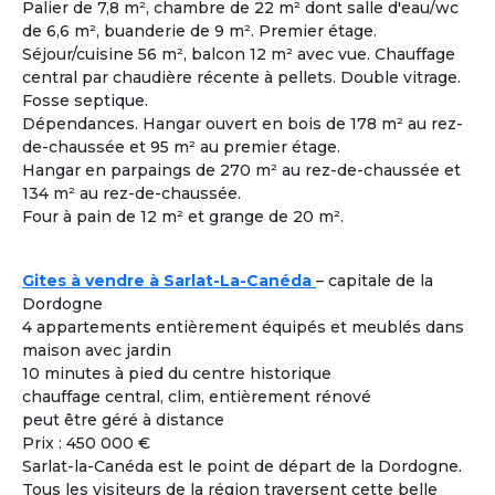
Palier de 7,8 m², chambre de 22 m² dont salle d'eau/wc
Femme
- 60
ans
de 6,6 m², buanderie de 9 m². Premier étage.
Toulon ± 30kms - France
Séjour/cuisine 56 m², balcon 12 m² avec vue. Chauffage
Colouer Intégrer Habitat Partagé
central par chaudière récente à pellets. Double vitrage.
Fosse septique.
Voir les
1618
annonces
Dépendances. Hangar ouvert en bois de 178 m² au rez-
de-chaussée et 95 m² au premier étage.
Hangar en parpaings de 270 m² au rez-de-chaussée et
Comment rencontrer des co-acheteurs
3
134 m² au rez-de-chaussée.
compatibles ?
Four à pain de 12 m² et grange de 20 m².
Cohabiting Seniors vous met en relation avec des
seniors compatibles et vous invite à les rencontrer lors
des différentes visites de logements adaptés à la
Gites à vendre à Sarlat-La-Canéda
– capitale de la
cohabitation.
Dordogne
4 appartements entièrement équipés et meublés dans
maison avec jardin
Co-acheter Peu importe | France - Gard
10 minutes à pied du centre historique
Co-acheteur
Apport personnel : 200 000 €
Souhaite investir dans une co
chauffage central, clim, entièrement rénové
À la une
habitation pour partager tout en étant
peut être géré à distance
autonome.
Prix : 450 000 €
J’aime bricoler. Je peux m’occuper de
Sarlat-la-Canéda est le point de départ de la Dordogne.
l’informatique et de l’administration.
Tous les visiteurs de la région traversent cette belle