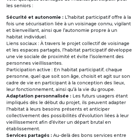
les seniors :
Sécurité et autonomie :
L’habitat participatif offre à la
fois une sécurisation liée à un voisinage connu, vigilant
et bienveillant, ainsi que l’autonomie propre à un
habitat individuel.
Journées Portes Ouvertes et
Liens sociaux : À travers le projet collectif de voisinage
Rencontres
et les espaces partagés, l’habitat participatif développe
Rencontrez des retraités ou des personnes
une vie sociale de proximité et évite l’isolement des
âgées de plus de 60 ans ayant le même
personnes vieillissantes.
projet (exemple : partir vivre en Grèce à la
Participation active : En habitat participatif, chaque
retraite à l'année ou pendant quelques mois)
personne, quel que soit son âge, choisit et agit sur son
et les mêmes attentes que les vôtres (type
cadre de vie en participant à la conception des lieux,
d'habitat, budget mensuel, tendance
leur fonctionnement, ainsi qu’à la vie du groupe.
écologique, co-acheter ou co-louer, etc...).
Adaptation personnalisée :
Les futurs usagers étant
impliqués dès le début du projet, ils peuvent adapter
l’habitat à leurs besoins présents et anticiper
En savoir
sur
collectivement des possibilités d’évolution liées à leur
la Maison Partagée
vieillissement afin d’éviter un départ brutal en
établissement.
Services partagés :
Au-delà des bons services entre