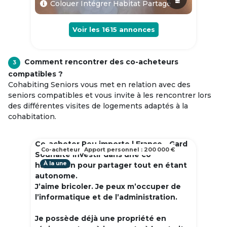
Colouer Intégrer Habitat Partagé
Voir les
1615
annonces
Comment rencontrer des co-acheteurs
3
compatibles ?
Cohabiting Seniors vous met en relation avec des
seniors compatibles et vous invite à les rencontrer lors
des différentes visites de logements adaptés à la
cohabitation.
Co-acheter Peu importe | France - Gard
Co-acheteur
Apport personnel : 200 000 €
Souhaite investir dans une co
À la une
habitation pour partager tout en étant
autonome.
J’aime bricoler. Je peux m’occuper de
l’informatique et de l’administration.
Je possède déjà une propriété en