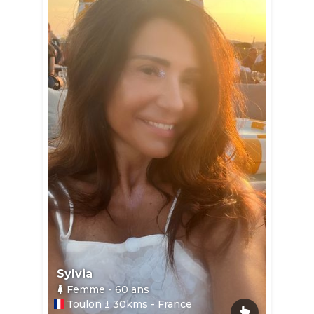
Sylvia
Femme
- 60
ans
Toulon ± 30kms - France