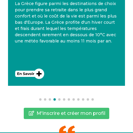
e choix
Patrimoine, culture, paysages, climat… Une
and
qualité de vie extraordinaire, avec en outre, 
les plus
culture gastronomique et œnologique, font 
r court
l’Italie une destination rêvée pour passer u
retraite dorée. Les formalités d’installation, 
°C avec
simples, pour les seniors de l'Union
r an.
Européenne, rendent le rêve italien très
accessible.
M'inscrire et créer mon profil