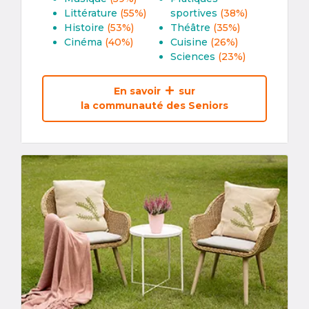
Littérature
(55%)
sportives
(38%)
Histoire
(53%)
Théâtre
(35%)
Cinéma
(40%)
Cuisine
(26%)
Sciences
(23%)
En savoir
sur
la communauté des Seniors