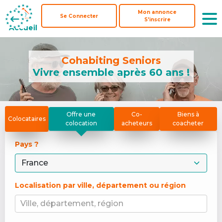
Mon annonce
Mon annonce
Se Connecter
Se Connecter
S'inscrire
S'inscrire
Accueil
Accueil
Cohabiting Seniors
Vivre ensemble après 60 ans !
Offre une
Co-
Biens à
Colocataires
colocation
acheteurs
coacheter
Pays ? 
Localisation par ville, département ou région
Ville, département, région