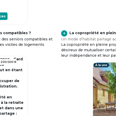
ces
s compatibles ?
La copropriété en plei
4
c des seniors compatibles et
Un mode d’habitat partagé ad
tes visites de logements
La copropriété en pleine prop
désireux de mutualiser certa
leur indépendance et leur pa
rance - Gard
 200 000 €
 co
À la une
out en étant
occuper de
istration.
été en
 la retraite
et dans une
partage :