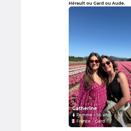
Hérault ou Gard ou Aude.
Catherine
Femme
- 56
ans
France - Gard