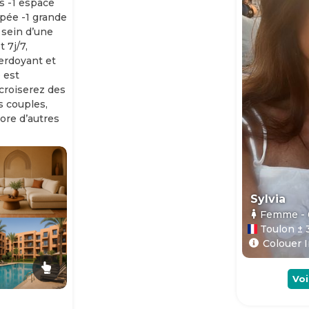
s -1 espace
ipée -1 grande
 sein d’une
 7j/7,
erdoyant et
 est
 croiserez des
es couples,
ore d’autres
Sylvia
Femme
-
Toulon ± 
Colouer I
Voi