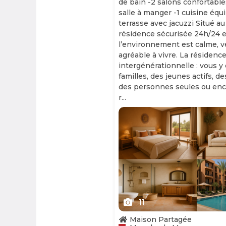
de bain -2 salons confortable
salle à manger -1 cuisine équ
terrasse avec jacuzzi Situé au
résidence sécurisée 24h/24 et
l’environnement est calme, v
agréable à vivre. La résidence
intergénérationnelle : vous y
familles, des jeunes actifs, d
des personnes seules ou enc
r...
Slide 1 of 11
11
Maison Partagée