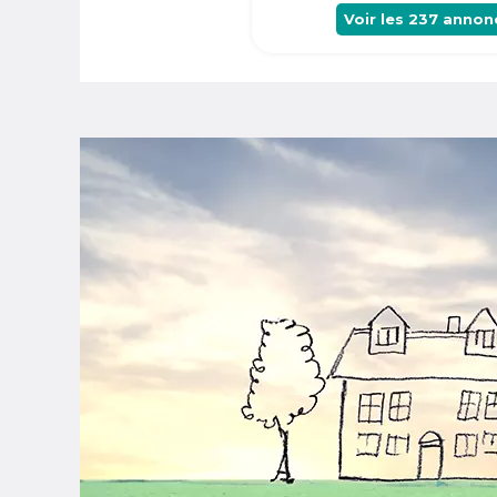
Voir les
237
annon