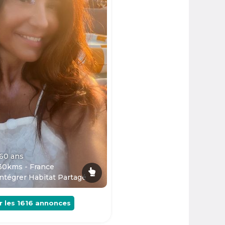
 60
ans
30kms - France
ntégrer Habitat Partagé
r les
1616
annonces