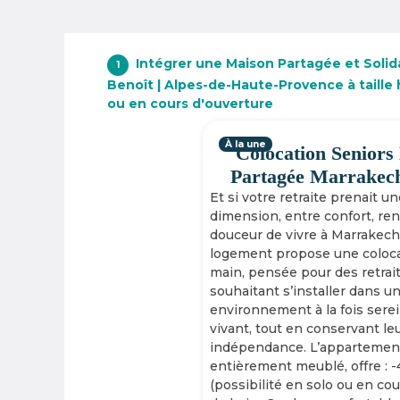
Intégrer une Maison Partagée et Solida
1
Benoît | Alpes-de-Haute-Provence à taille
ou en cours d'ouverture
À la une
Colocation Seniors
Partagée Marrakec
Et si votre retraite prenait u
dimension, entre confort, re
douceur de vivre à Marrakech
logement propose une coloca
main, pensée pour des retrai
souhaitant s’installer dans u
environnement à la fois serei
vivant, tout en conservant le
indépendance. L’appartement
entièrement meublé, offre : 
(possibilité en solo ou en cou