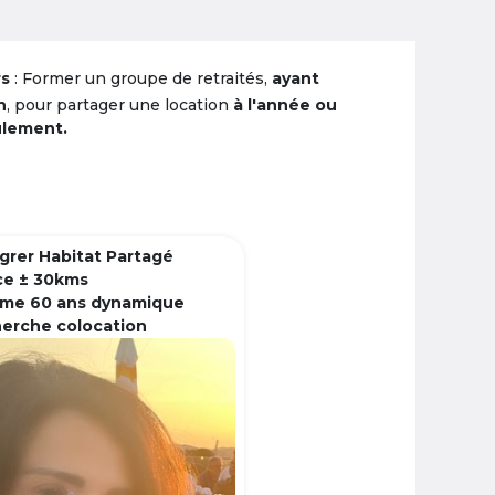
rs
: Former un groupe de retraités,
ayant
n
, pour partager une location
à l'année ou
ulement.
grer Habitat Partagé
ce ± 30kms
me 60 ans dynamique
herche colocation