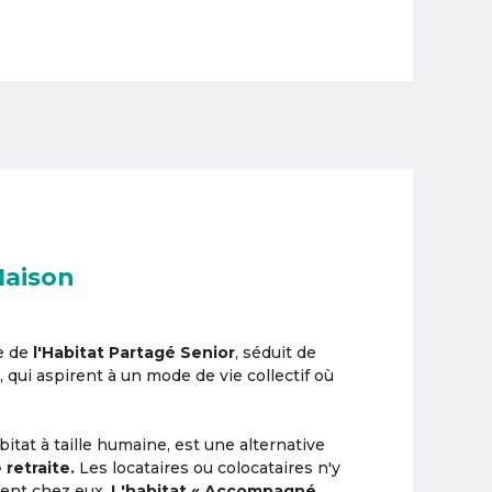
Maison
e de
l'Habitat Partagé Senior
, séduit de
, qui aspirent à un mode de vie collectif où
itat à taille humaine, est une alternative
 retraite.
Les locataires ou colocataires n'y
ement chez eux.
L'habitat « Accompagné,