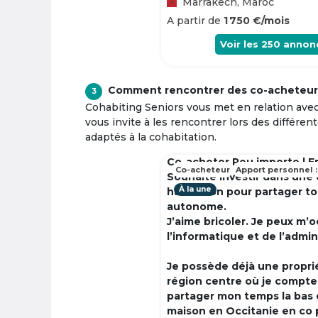
Marrakech, Maroc
A partir de
1 750 €/mois
Voir les
250
annon
Comment rencontrer des co-acheteur
3
Cohabiting Seniors vous met en relation ave
vous invite à les rencontrer lors des différen
adaptés à la cohabitation.
Co-acheter Peu importe | F
Co-acheteur
Apport personnel :
Souhaite investir dans une
À la une
habitation pour partager t
autonome.
J’aime bricoler. Je peux m’
l’informatique et de l’admin
Je possède déjà une propri
région centre où je compte à
partager mon temps la bas 
maison en Occitanie en co 