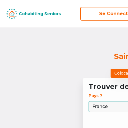
Se Connect
Se Connect
Cohabiting Seniors
Cohabiting Seniors
Sai
Coloca
Trouver d
Pays ? 