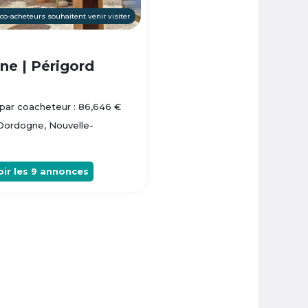
 co-acheteurs souhaitent venir visiter
e | Périgord
par coacheteur : 86,646 €
 Dordogne, Nouvelle-
oir les
9
annonces