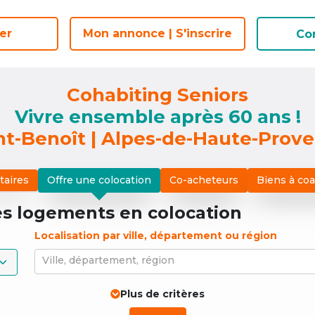
er
er
Mon annonce | S'inscrire
Mon annonce | S'inscrire
Co
Co
Cohabiting Seniors
Vivre ensemble après 60 ans !
nt-Benoît | Alpes-de-Haute-Prov
taires
Offre une colocation
Co-acheteurs
Biens à co
es logements
en colocation
Localisation par ville, département ou région
Ville, département, région
Plus de critères