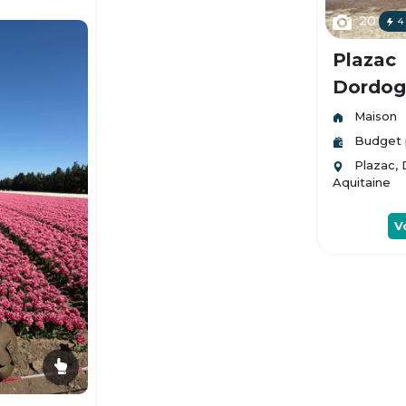
20
4
Plazac
Dordogn
Maison
Budget 
Plazac,
Aquitaine
V