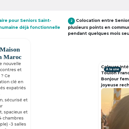
ire pour Seniors Saint-
Colocation entre Senio
2
 humaine déjà fonctionnelle
plusieurs points en commu
pendant quelques mois se
 Maison
h Maroc
ne nouvelle
Colouer Inté
ncontres et
À la une
Toulon Fran
 ? Ce
Bonjour fem
tion clé en
joyeuse rec
tés expatriés
n
n, sécurisé et
ur
, spacieux et
-4 chambres
ple) -3 salles