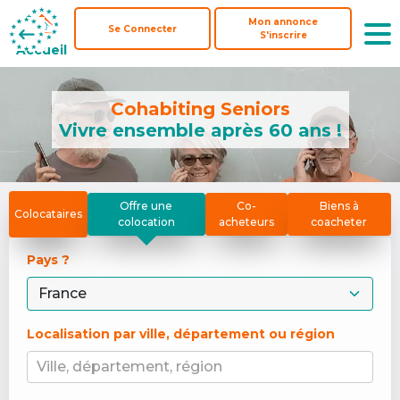
Mon annonce
Mon annonce
Se Connecter
Se Connecter
S'inscrire
S'inscrire
Accueil
Accueil
Cohabiting Seniors
Vivre ensemble après 60 ans !
Offre une
Co-
Biens à
Colocataires
colocation
acheteurs
coacheter
Pays ? 
Localisation par ville, département ou région
Ville, département, région