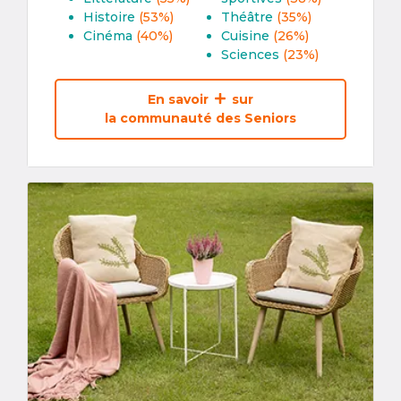
Histoire
(53%)
Théâtre
(35%)
Cinéma
(40%)
Cuisine
(26%)
Sciences
(23%)
En savoir
sur
la communauté des Seniors