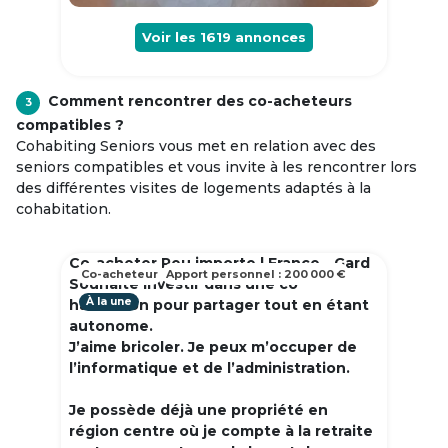
Voir les
1619
annonces
Comment rencontrer des co-acheteurs
3
compatibles ?
Cohabiting Seniors vous met en relation avec des
seniors compatibles et vous invite à les rencontrer lors
des différentes visites de logements adaptés à la
cohabitation.
Co-acheter Peu importe | France - Gard
Co-acheteur
Apport personnel : 200 000 €
Souhaite investir dans une co
À la une
habitation pour partager tout en étant
autonome.
J’aime bricoler. Je peux m’occuper de
l’informatique et de l’administration.
Je possède déjà une propriété en
région centre où je compte à la retraite