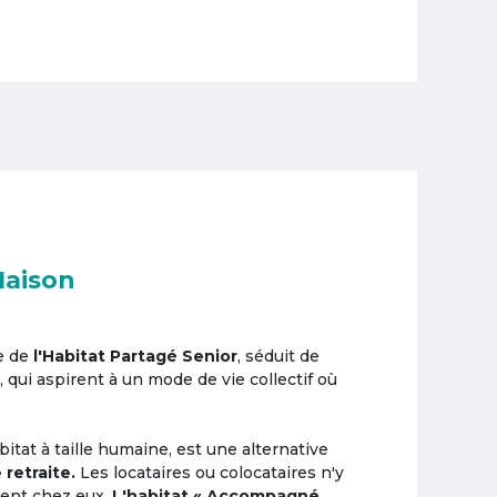
Maison
e de
l'Habitat Partagé Senior
, séduit de
, qui aspirent à un mode de vie collectif où
itat à taille humaine, est une alternative
 retraite.
Les locataires ou colocataires n'y
ement chez eux.
L'habitat « Accompagné,