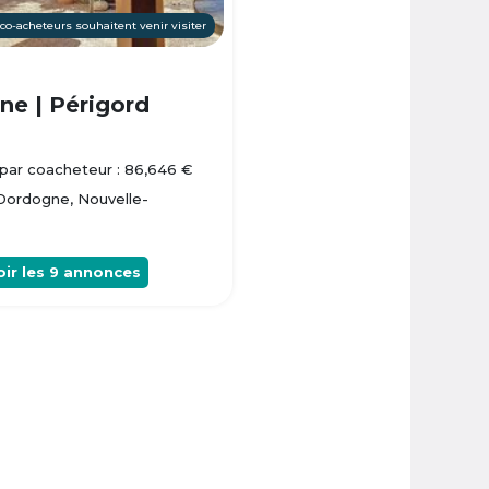
 co-acheteurs souhaitent venir visiter
e | Périgord
par coacheteur : 86,646 €
 Dordogne, Nouvelle-
oir les
9
annonces