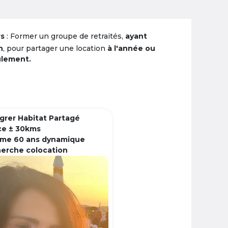
rs
: Former un groupe de retraités,
ayant
n
, pour partager une location
à l'année ou
ulement.
grer Habitat Partagé
ce ± 30kms
me 60 ans dynamique
herche colocation