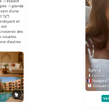
s -1 espace
ipée -1 grande
 sein d’une
 7j/7,
erdoyant et
 est
 croiserez des
es couples,
ore d’autres
Sylvia
Femme
-
Toulon ± 
Colouer I
Voi