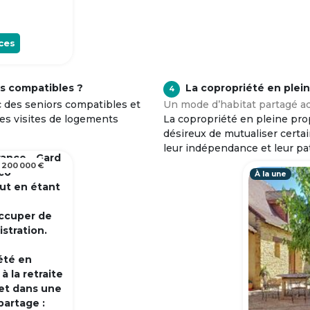
ces
s compatibles ?
La copropriété en plei
4
c des seniors compatibles et
Un mode d’habitat partagé ad
tes visites de logements
La copropriété en pleine prop
désireux de mutualiser certa
leur indépendance et leur pa
rance - Gard
 200 000 €
 co
À la une
out en étant
occuper de
istration.
été en
 la retraite
et dans une
partage :