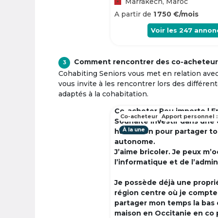
Marrakech, Maroc
A partir de
1 750 €/mois
Voir les
247
annon
Comment rencontrer des co-acheteur
3
Cohabiting Seniors vous met en relation ave
vous invite à les rencontrer lors des différen
adaptés à la cohabitation.
Co-acheter Peu importe | F
Co-acheteur
Apport personnel :
Souhaite investir dans une
À la une
habitation pour partager t
autonome.
J’aime bricoler. Je peux m’
l’informatique et de l’admin
Je possède déjà une propri
région centre où je compte à
partager mon temps la bas 
maison en Occitanie en co 