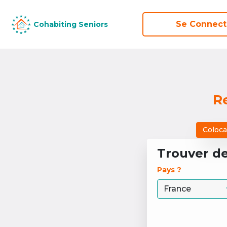
Se Connect
Se Connect
Cohabiting Seniors
Cohabiting Seniors
R
Coloca
Trouver d
Pays ? 