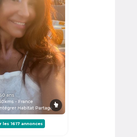
 60
ans
30kms - France
ntégrer Habitat Partagé
r les
1617
annonces