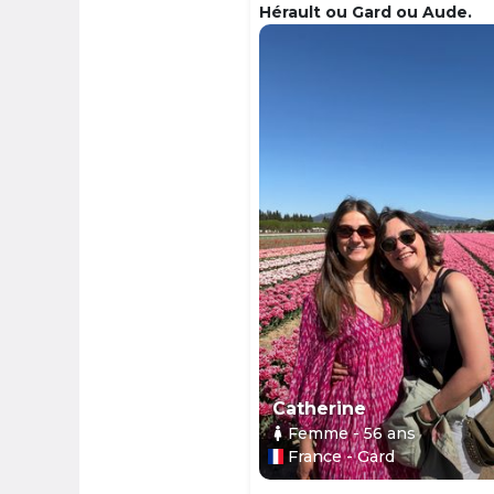
Hérault ou Gard ou Aude.
Catherine
Femme
- 56
ans
France - Gard