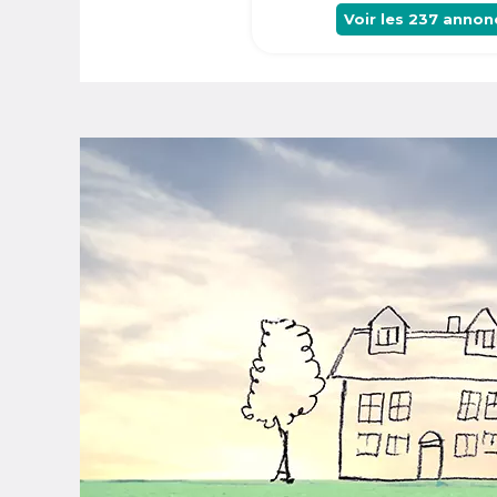
Voir les
237
annon