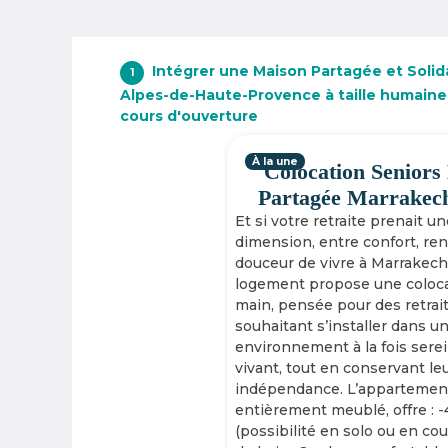
Intégrer une Maison Partagée et Solida
1
Alpes-de-Haute-Provence à taille humaine
cours d'ouverture
À la une
Colocation Seniors
Partagée Marrakec
Et si votre retraite prenait u
dimension, entre confort, re
douceur de vivre à Marrakech
logement propose une coloca
main, pensée pour des retrai
souhaitant s’installer dans u
environnement à la fois serei
vivant, tout en conservant le
indépendance. L’appartement
entièrement meublé, offre : 
(possibilité en solo ou en cou