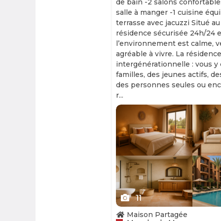
de bain -2 salons confortable
salle à manger -1 cuisine équ
terrasse avec jacuzzi Situé au
résidence sécurisée 24h/24 et
l’environnement est calme, v
agréable à vivre. La résidence
intergénérationnelle : vous y
familles, des jeunes actifs, d
des personnes seules ou enc
r...
Slide 1 of 11
11
Maison Partagée