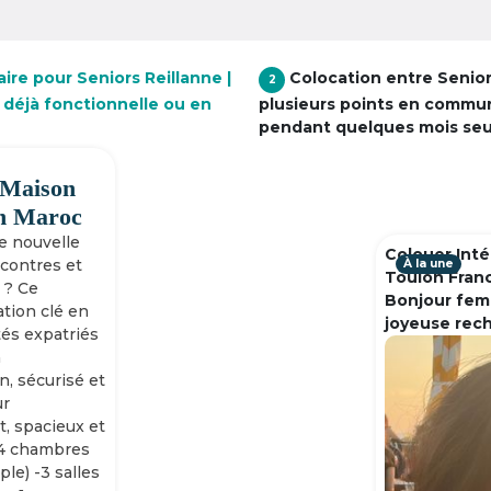
ire pour Seniors Reillanne |
Colocation entre Senio
2
 déjà fonctionnelle ou en
plusieurs points en commu
pendant quelques mois se
 Maison
h Maroc
ne nouvelle
Colouer Inté
ncontres et
À la une
Toulon Fran
 ? Ce
Bonjour fem
tion clé en
joyeuse rec
tés expatriés
n
n, sécurisé et
ur
, spacieux et
-4 chambres
ple) -3 salles