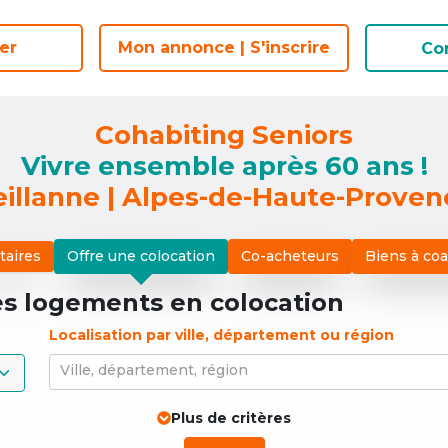
er
er
Mon annonce | S'inscrire
Mon annonce | S'inscrire
Co
Co
Cohabiting Seniors
Vivre ensemble après 60 ans !
eillanne | Alpes-de-Haute-Proven
taires
Offre une colocation
Co-acheteurs
Biens à co
es logements
en colocation
Localisation par ville, département ou région
Ville, département, région
Plus de critères