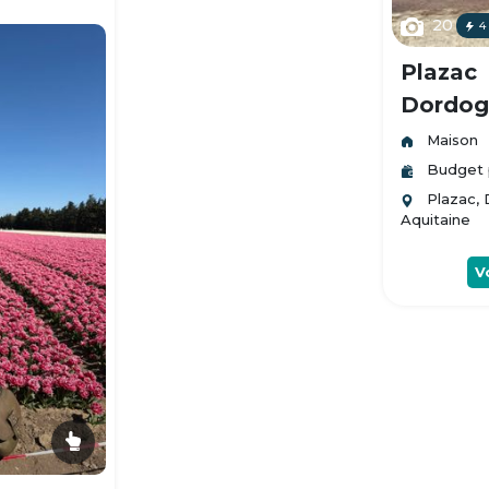
20
4
Plazac
Dordogn
Maison
Budget 
Plazac,
Aquitaine
V