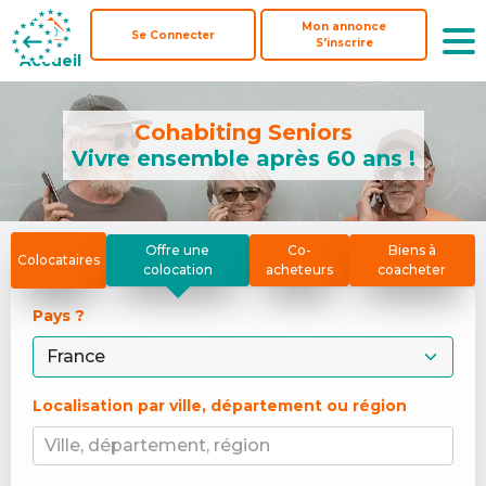
Mon annonce
Mon annonce
Se Connecter
Se Connecter
S'inscrire
S'inscrire
Accueil
Accueil
Cohabiting Seniors
Vivre ensemble après 60 ans !
Offre une
Co-
Biens à
Colocataires
colocation
acheteurs
coacheter
Pays ? 
Localisation par ville, département ou région
Ville, département, région