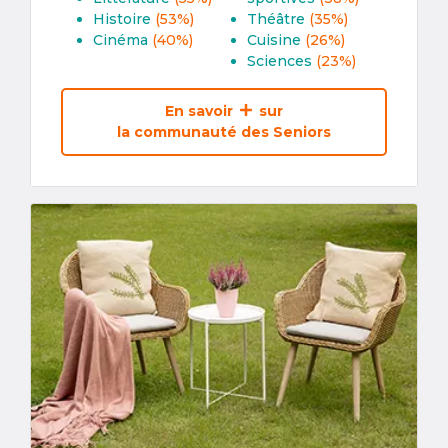
Histoire
(53%)
Théâtre
(35%)
Cinéma
(40%)
Cuisine
(26%)
Sciences
(23%)
En savoir
sur
la communauté des Seniors