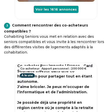
Voir les
1616
annonces
Comment rencontrer des co-acheteurs
3
compatibles ?
Cohabiting Seniors vous met en relation avec des
seniors compatibles et vous invite à les rencontrer lors
des différentes visites de logements adaptés à la
cohabitation.
Co-acheter Peu importe | France - Gard
Co-acheteur
Apport personnel : 200 000 €
Souhaite investir dans une co
À la une
habitation pour partager tout en étant
autonome.
J’aime bricoler. Je peux m’occuper de
l’informatique et de l’administration.
Je possède déjà une propriété en
région centre où je compte à la retraite