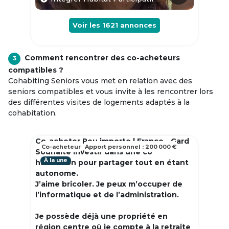
Voir les
1621
annonces
Comment rencontrer des co-acheteurs
3
compatibles ?
Cohabiting Seniors vous met en relation avec des
seniors compatibles et vous invite à les rencontrer lors
des différentes visites de logements adaptés à la
cohabitation.
Co-acheter Peu importe | France - Gard
Co-acheteur
Apport personnel : 200 000 €
Souhaite investir dans une co
À la une
habitation pour partager tout en étant
autonome.
J’aime bricoler. Je peux m’occuper de
l’informatique et de l’administration.
Je possède déjà une propriété en
région centre où je compte à la retraite