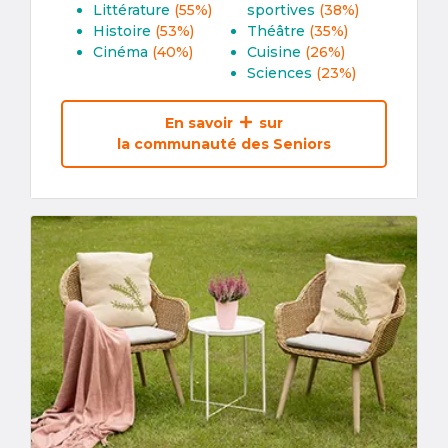
Littérature
(55%)
sportives
(38%)
Histoire
(53%)
Théâtre
(35%)
Cinéma
(40%)
Cuisine
(26%)
Sciences
(23%)
En savoir
sur
la communauté des Seniors