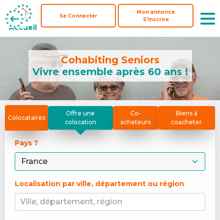
Mon annonce
Mon annonce
Se Connecter
Se Connecter
S'inscrire
S'inscrire
Accueil
Accueil
Cohabiting Seniors
Vivre ensemble après 60 ans !
Offre une
Co-
Biens à
Colocataires
colocation
acheteurs
coacheter
Pays ? 
Localisation par ville, département ou région
Ville, département, région