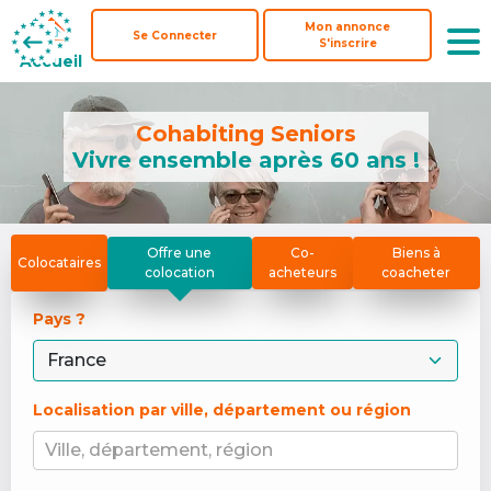
Mon annonce
Mon annonce
Se Connecter
Se Connecter
S'inscrire
S'inscrire
Accueil
Accueil
Cohabiting Seniors
Vivre ensemble après 60 ans !
Offre une
Co-
Biens à
Colocataires
colocation
acheteurs
coacheter
Pays ? 
Localisation par ville, département ou région
Ville, département, région