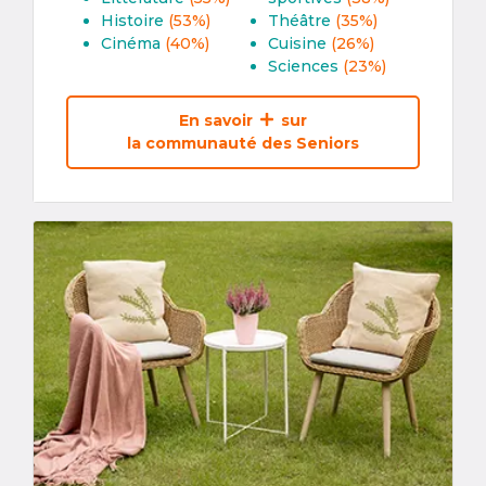
Histoire
(53%)
Théâtre
(35%)
Cinéma
(40%)
Cuisine
(26%)
Sciences
(23%)
En savoir
sur
la communauté des Seniors