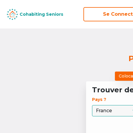
Se Connect
Se Connect
Cohabiting Seniors
Cohabiting Seniors
P
Coloca
Trouver d
Pays ? 