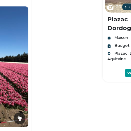
20
4
Plazac
Dordogn
Maison
Budget 
Plazac,
Aquitaine
V