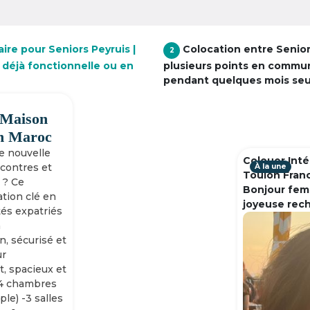
ire pour Seniors Peyruis |
Colocation entre Senio
2
 déjà fonctionnelle ou en
plusieurs points en commu
pendant quelques mois se
 Maison
h Maroc
ne nouvelle
Colouer Inté
ncontres et
À la une
Toulon Fran
 ? Ce
Bonjour fem
tion clé en
joyeuse rec
tés expatriés
n
n, sécurisé et
ur
, spacieux et
-4 chambres
ple) -3 salles