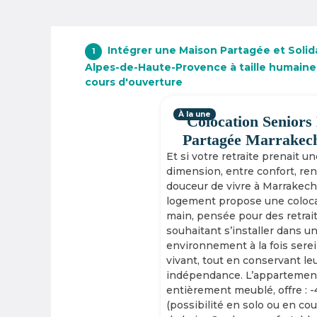
Intégrer une Maison Partagée et Solida
1
Alpes-de-Haute-Provence à taille humaine
cours d'ouverture
À la une
Colocation Seniors
Partagée Marrakec
Et si votre retraite prenait u
dimension, entre confort, re
douceur de vivre à Marrakech
logement propose une coloca
main, pensée pour des retrai
souhaitant s’installer dans u
environnement à la fois serei
vivant, tout en conservant le
indépendance. L’appartement
entièrement meublé, offre : 
(possibilité en solo ou en cou