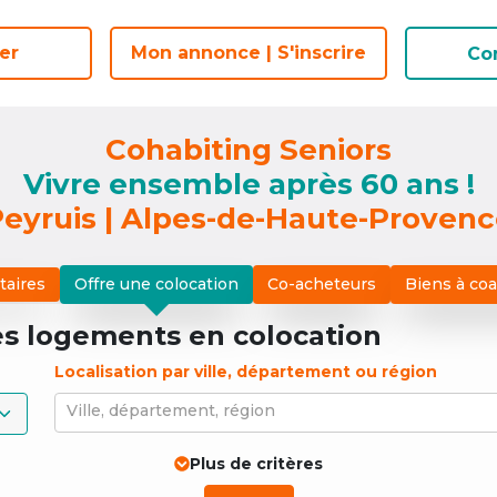
er
er
Mon annonce | S'inscrire
Mon annonce | S'inscrire
Co
Co
Cohabiting Seniors
Vivre ensemble après 60 ans !
eyruis | Alpes-de-Haute-Proven
taires
Offre une colocation
Co-acheteurs
Biens à co
es logements
en colocation
Localisation par ville, département ou région
Ville, département, région
Plus de critères