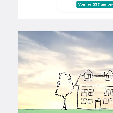
Voir les
237
annon