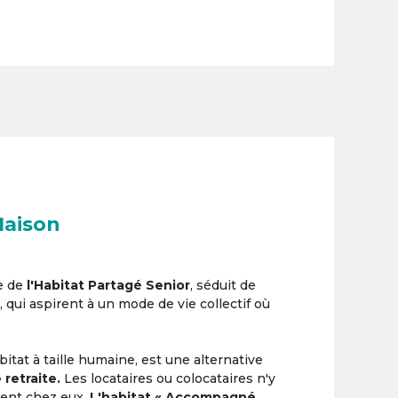
Maison
e de
l'Habitat Partagé Senior
, séduit de
, qui aspirent à un mode de vie collectif où
itat à taille humaine, est une alternative
 retraite.
Les locataires ou colocataires n'y
ement chez eux.
L'habitat « Accompagné,