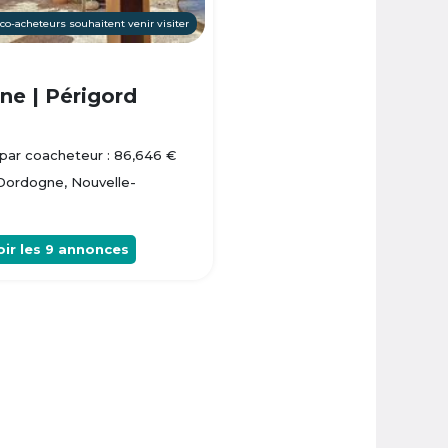
 co-acheteurs souhaitent venir visiter
e | Périgord
par coacheteur : 86,646 €
 Dordogne, Nouvelle-
oir les
9
annonces