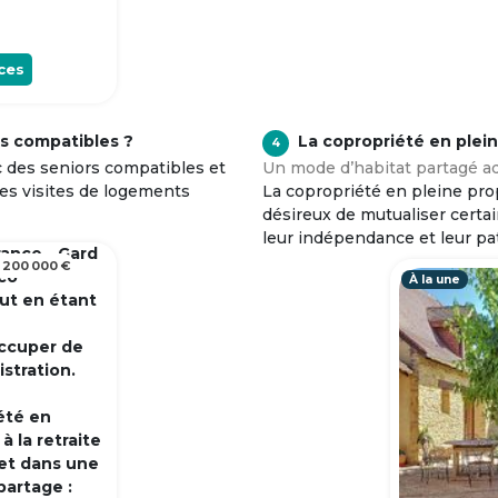
ces
s compatibles ?
La copropriété en plei
4
c des seniors compatibles et
Un mode d’habitat partagé ad
tes visites de logements
La copropriété en pleine prop
désireux de mutualiser certa
leur indépendance et leur pa
rance - Gard
 200 000 €
 co
À la une
out en étant
occuper de
istration.
été en
 la retraite
et dans une
partage :