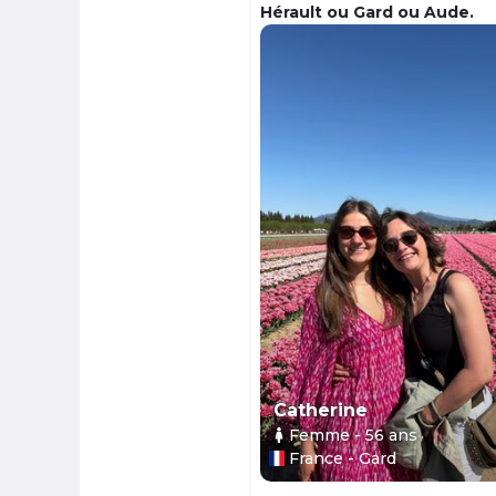
Hérault ou Gard ou Aude.
Catherine
Femme
- 56
ans
France - Gard