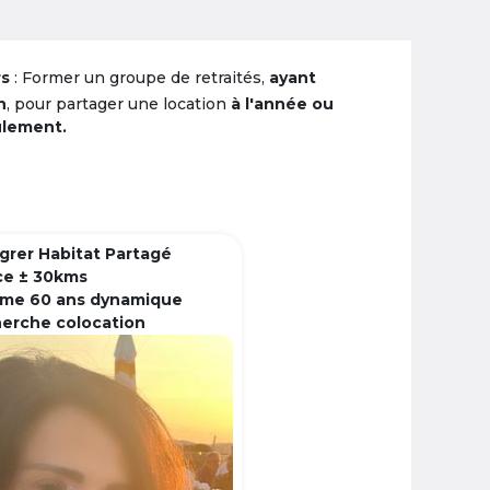
rs
: Former un groupe de retraités,
ayant
n
, pour partager une location
à l'année ou
ulement.
grer Habitat Partagé
ce ± 30kms
me 60 ans dynamique
herche colocation