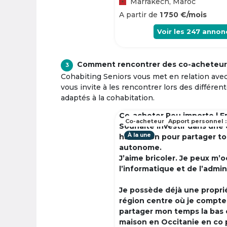
Marrakech, Maroc
A partir de
1 750 €/mois
Voir les
247
annon
Comment rencontrer des co-acheteur
3
Cohabiting Seniors vous met en relation ave
vous invite à les rencontrer lors des différen
adaptés à la cohabitation.
Co-acheter Peu importe | F
Co-acheteur
Apport personnel :
Souhaite investir dans une
À la une
habitation pour partager t
autonome.
J’aime bricoler. Je peux m’
l’informatique et de l’admin
Je possède déjà une propri
région centre où je compte à
partager mon temps la bas 
maison en Occitanie en co 