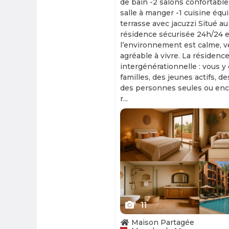
de bain -2 salons confortable
salle à manger -1 cuisine équ
terrasse avec jacuzzi Situé au
résidence sécurisée 24h/24 et
l’environnement est calme, v
agréable à vivre. La résidence
intergénérationnelle : vous y
familles, des jeunes actifs, d
des personnes seules ou enc
r...
Slide 1 of 11
11
Maison Partagée