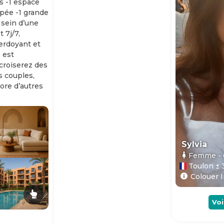
s -1 espace
ipée -1 grande
 sein d’une
 7j/7,
erdoyant et
 est
 croiserez des
es couples,
ore d’autres
Sylvia
Femme
-
Toulon ± 
Colouer I
Voi