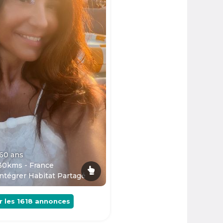
 60
ans
30kms - France
ntégrer Habitat Partagé
r les
1618
annonces