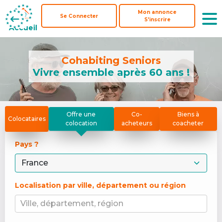
Mon annonce
Mon annonce
Se Connecter
Se Connecter
S'inscrire
S'inscrire
Accueil
Accueil
Cohabiting Seniors
Vivre ensemble après 60 ans !
Offre une
Co-
Biens à
Colocataires
colocation
acheteurs
coacheter
Pays ? 
Localisation par ville, département ou région
Ville, département, région