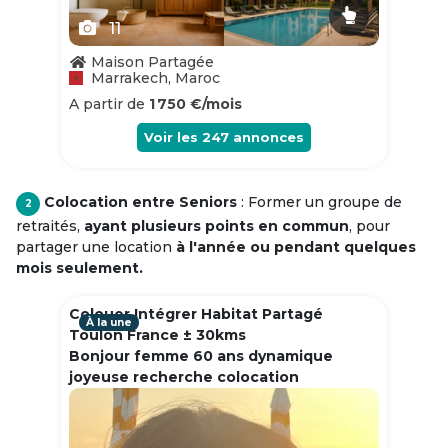
11
Maison Partagée
Marrakech, Maroc
A partir de
1 750 €/mois
Voir les
247
annonces
Colocation entre Seniors
: Former un groupe de
2
retraités,
ayant plusieurs points en commun
, pour
partager une location
à l'année ou pendant quelques
mois seulement.
Colouer Intégrer Habitat Partagé
À la une
Toulon France ± 30kms
Bonjour femme 60 ans dynamique
joyeuse recherche colocation