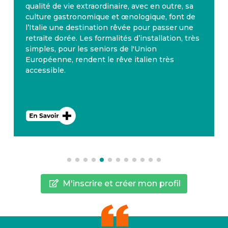
, sa
l’année, avec 300 jours d’ensoleillement par a
t de
La Valette à Malte, où plusieurs nationalités se
 une
côtoient, apparaît dans les premiers rangs des
, très
pays où il fait bon y passer sa retraite. D’ailleu
Malte dispose également d’un système de
santé performant. L’anglais est la deuxième
langue nationale.
M'inscrire et créer mon profil