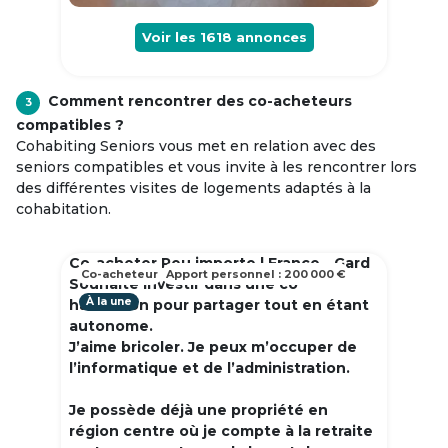
Voir les
1618
annonces
Comment rencontrer des co-acheteurs
3
compatibles ?
Cohabiting Seniors vous met en relation avec des
seniors compatibles et vous invite à les rencontrer lors
des différentes visites de logements adaptés à la
cohabitation.
Co-acheter Peu importe | France - Gard
Co-acheteur
Apport personnel : 200 000 €
Souhaite investir dans une co
À la une
habitation pour partager tout en étant
autonome.
J’aime bricoler. Je peux m’occuper de
l’informatique et de l’administration.
Je possède déjà une propriété en
région centre où je compte à la retraite