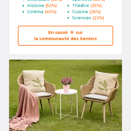
Histoire
(53%)
Théâtre
(35%)
Cinéma
(40%)
Cuisine
(26%)
Sciences
(23%)
En savoir
sur
la communauté des Seniors