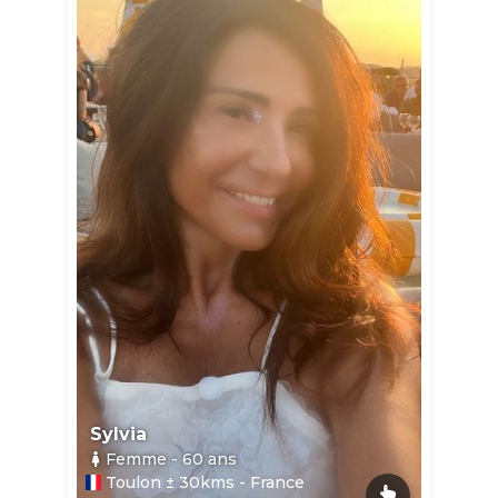
Sylvia
Femme
- 60
ans
Toulon ± 30kms - France