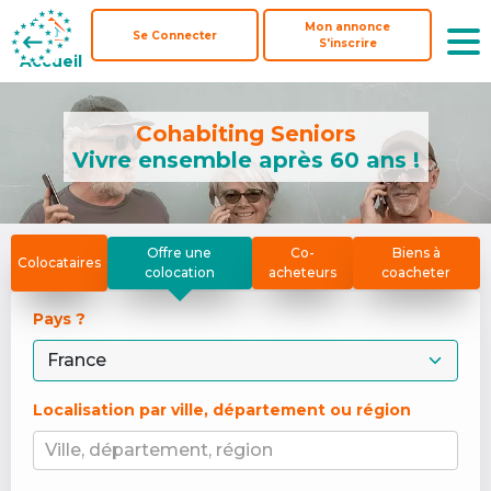
Mon annonce
Mon annonce
Se Connecter
Se Connecter
S'inscrire
S'inscrire
Accueil
Accueil
Cohabiting Seniors
Vivre ensemble après 60 ans !
Offre une
Co-
Biens à
Colocataires
colocation
acheteurs
coacheter
Pays ? 
Localisation par ville, département ou région
Ville, département, région