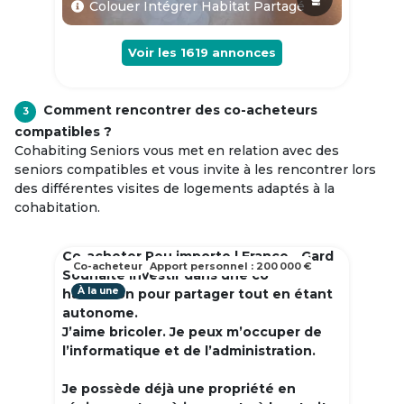
Colouer Intégrer Habitat Partagé
Voir les
1619
annonces
Comment rencontrer des co-acheteurs
3
compatibles ?
Cohabiting Seniors vous met en relation avec des
seniors compatibles et vous invite à les rencontrer lors
des différentes visites de logements adaptés à la
cohabitation.
Co-acheter Peu importe | France - Gard
Co-acheteur
Apport personnel : 200 000 €
Souhaite investir dans une co
À la une
habitation pour partager tout en étant
autonome.
J’aime bricoler. Je peux m’occuper de
l’informatique et de l’administration.
Je possède déjà une propriété en