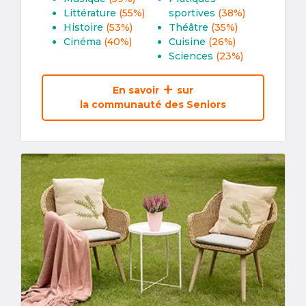
Littérature
(55%)
sportives
(38%)
Histoire
(53%)
Théâtre
(35%)
Cinéma
(40%)
Cuisine
(26%)
Sciences
(23%)
En savoir
sur
la communauté des Seniors