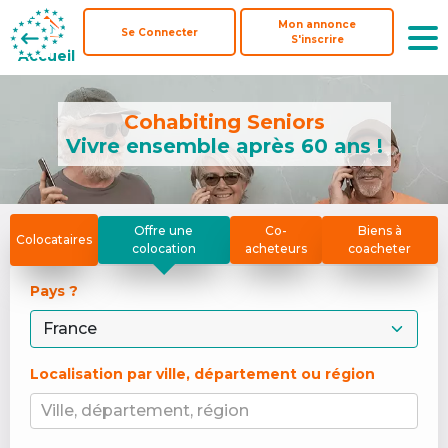
Mon annonce
Mon annonce
Se Connecter
Se Connecter
S'inscrire
S'inscrire
Accueil
Accueil
Cohabiting Seniors
Vivre ensemble après 60 ans !
Offre une
Co-
Biens à
Colocataires
colocation
acheteurs
coacheter
Pays ? 
Localisation par ville, département ou région
Ville, département, région