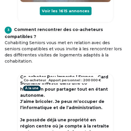
Voir les
1615
annonces
Comment rencontrer des co-acheteurs
3
compatibles ?
Cohabiting Seniors vous met en relation avec des
seniors compatibles et vous invite à les rencontrer lors
des différentes visites de logements adaptés à la
cohabitation.
Co-acheter Peu importe | France - Gard
Co-acheteur
Apport personnel : 200 000 €
Souhaite investir dans une co
À la une
habitation pour partager tout en étant
autonome.
J’aime bricoler. Je peux m’occuper de
l’informatique et de l’administration.
Je possède déjà une propriété en
région centre où je compte à la retraite