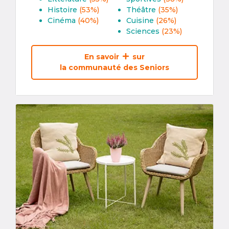
Histoire
(53%)
Théâtre
(35%)
Cinéma
(40%)
Cuisine
(26%)
Sciences
(23%)
En savoir
sur
la communauté des Seniors