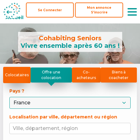
Mon annonce
Mon annonce
Se Connecter
Se Connecter
S'inscrire
S'inscrire
Accueil
Accueil
Cohabiting Seniors
Vivre ensemble après 60 ans !
Offre une
Co-
Biens à
Colocataires
colocation
acheteurs
coacheter
Pays ? 
Localisation par ville, département ou région
Ville, département, région