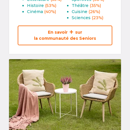
Histoire
(53%)
Théâtre
(35%)
Cinéma
(40%)
Cuisine
(26%)
Sciences
(23%)
En savoir
sur
la communauté des Seniors