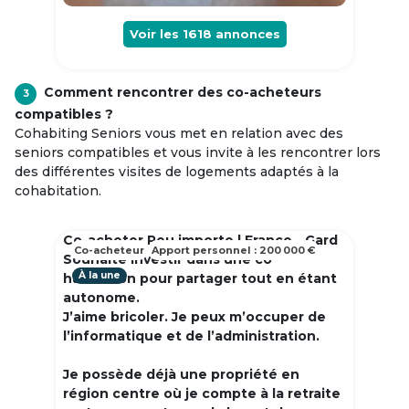
Voir les
1618
annonces
Comment rencontrer des co-acheteurs
3
compatibles ?
Cohabiting Seniors vous met en relation avec des
seniors compatibles et vous invite à les rencontrer lors
des différentes visites de logements adaptés à la
cohabitation.
Co-acheter Peu importe | France - Gard
Co-acheteur
Apport personnel : 200 000 €
Souhaite investir dans une co
À la une
habitation pour partager tout en étant
autonome.
J’aime bricoler. Je peux m’occuper de
l’informatique et de l’administration.
Je possède déjà une propriété en
région centre où je compte à la retraite