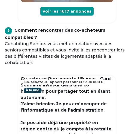
Voir les
1617
annonces
Comment rencontrer des co-acheteurs
3
compatibles ?
Cohabiting Seniors vous met en relation avec des
seniors compatibles et vous invite à les rencontrer lors
des différentes visites de logements adaptés à la
cohabitation.
Co-acheter Peu importe | France - Gard
Co-acheteur
Apport personnel : 200 000 €
Souhaite investir dans une co
À la une
habitation pour partager tout en étant
autonome.
J’aime bricoler. Je peux m’occuper de
l’informatique et de l’administration.
Je possède déjà une propriété en
région centre où je compte à la retraite