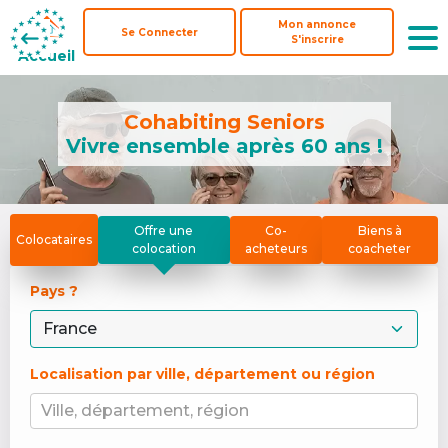
Mon annonce
Mon annonce
Se Connecter
Se Connecter
S'inscrire
S'inscrire
Accueil
Accueil
Cohabiting Seniors
Vivre ensemble après 60 ans !
Offre une
Co-
Biens à
Colocataires
colocation
acheteurs
coacheter
Pays ? 
Localisation par ville, département ou région
Ville, département, région