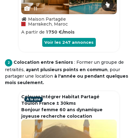
11
Maison Partagée
Marrakech, Maroc
A partir de
1 750 €/mois
Voir les
247
annonces
Colocation entre Seniors
: Former un groupe de
2
retraités,
ayant plusieurs points en commun
, pour
partager une location
à l'année ou pendant quelques
mois seulement.
Colouer Intégrer Habitat Partagé
À la une
Toulon France ± 30kms
Bonjour femme 60 ans dynamique
joyeuse recherche colocation