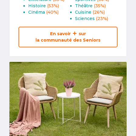
Histoire
(53%)
Théâtre
(35%)
Cinéma
(40%)
Cuisine
(26%)
Sciences
(23%)
En savoir
sur
la communauté des Seniors