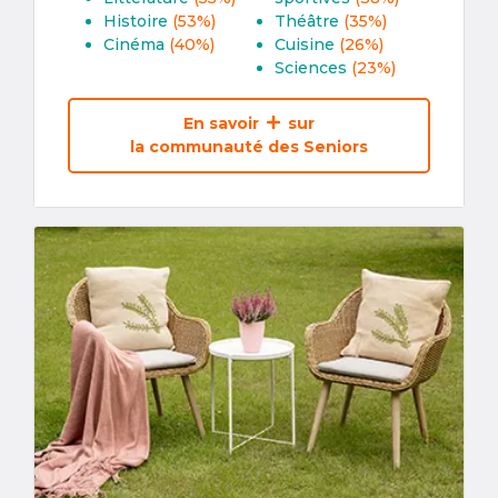
Histoire
(53%)
Théâtre
(35%)
Cinéma
(40%)
Cuisine
(26%)
Sciences
(23%)
En savoir
sur
la communauté des Seniors