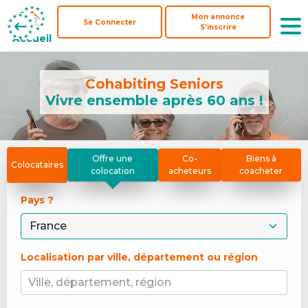
Mon annonce
Mon annonce
Se Connecter
Se Connecter
S'inscrire
S'inscrire
Accueil
Accueil
Cohabiting Seniors
Vivre ensemble après 60 ans !
Offre une
Co-
Biens à
Colocataires
colocation
acheteurs
coacheter
Pays ? 
Localisation par ville, département ou région
Ville, département, région