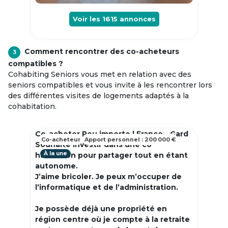
Voir les
1615
annonces
Comment rencontrer des co-acheteurs
3
compatibles ?
Cohabiting Seniors vous met en relation avec des
seniors compatibles et vous invite à les rencontrer lors
des différentes visites de logements adaptés à la
cohabitation.
Co-acheter Peu importe | France - Gard
Co-acheteur
Apport personnel : 200 000 €
Souhaite investir dans une co
À la une
habitation pour partager tout en étant
autonome.
J’aime bricoler. Je peux m’occuper de
l’informatique et de l’administration.
Je possède déjà une propriété en
région centre où je compte à la retraite