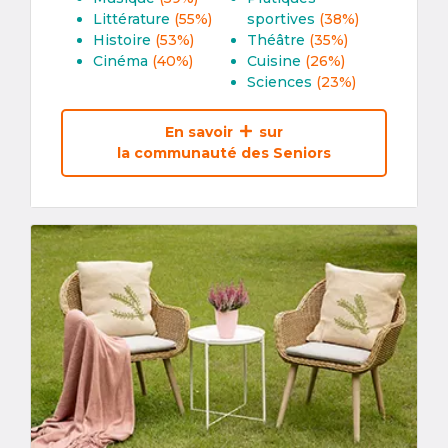
Littérature
(55%)
sportives
(38%)
Histoire
(53%)
Théâtre
(35%)
Cinéma
(40%)
Cuisine
(26%)
Sciences
(23%)
En savoir
sur
la communauté des Seniors