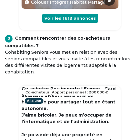
Colouer Intégrer Habitat Partagé
Voir les
1618
annonces
Comment rencontrer des co-acheteurs
3
compatibles ?
Cohabiting Seniors vous met en relation avec des
seniors compatibles et vous invite à les rencontrer lors
des différentes visites de logements adaptés à la
cohabitation.
Co-acheter Peu importe | France - Gard
Co-acheteur
Apport personnel : 200 000 €
Souhaite investir dans une co
À la une
habitation pour partager tout en étant
autonome.
J’aime bricoler. Je peux m’occuper de
l’informatique et de l’administration.
Je possède déjà une propriété en