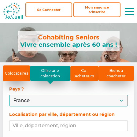
Mon annonce
Mon annonce
Se Connecter
Se Connecter
S'inscrire
S'inscrire
Accueil
Accueil
Cohabiting Seniors
Vivre ensemble après 60 ans !
Offre une
Co-
Biens à
Colocataires
colocation
acheteurs
coacheter
Pays ? 
Localisation par ville, département ou région
Ville, département, région