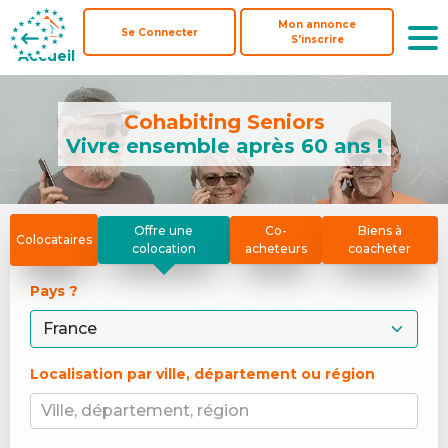
Mon annonce
Mon annonce
Se Connecter
Se Connecter
S'inscrire
S'inscrire
Accueil
Accueil
Cohabiting Seniors
Vivre ensemble après 60 ans !
Offre une
Co-
Biens à
Colocataires
colocation
acheteurs
coacheter
Pays ? 
Localisation par ville, département ou région
Ville, département, région