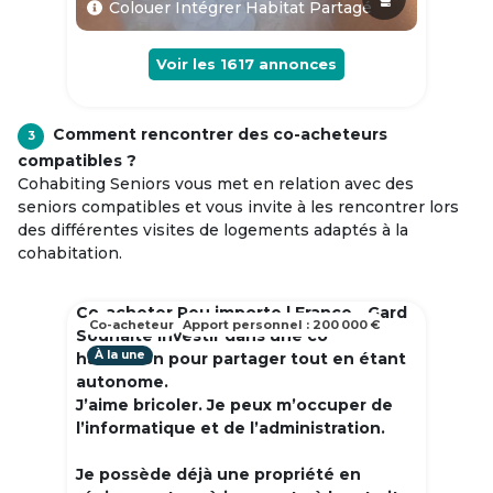
Colouer Intégrer Habitat Partagé
Voir les
1617
annonces
Comment rencontrer des co-acheteurs
3
compatibles ?
Cohabiting Seniors vous met en relation avec des
seniors compatibles et vous invite à les rencontrer lors
des différentes visites de logements adaptés à la
cohabitation.
Co-acheter Peu importe | France - Gard
Co-acheteur
Apport personnel : 200 000 €
Souhaite investir dans une co
À la une
habitation pour partager tout en étant
autonome.
J’aime bricoler. Je peux m’occuper de
l’informatique et de l’administration.
Je possède déjà une propriété en