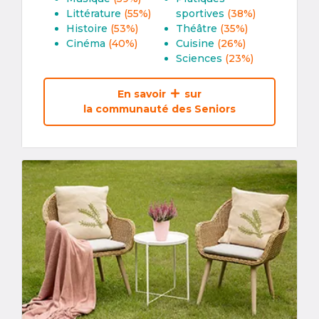
Littérature
(55%)
sportives
(38%)
Histoire
(53%)
Théâtre
(35%)
Cinéma
(40%)
Cuisine
(26%)
Sciences
(23%)
En savoir
sur
la communauté des Seniors