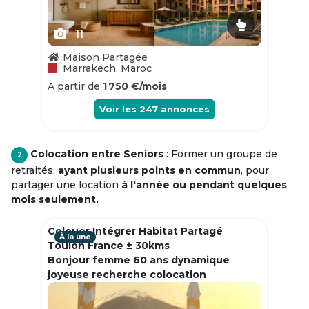
11
Maison Partagée
Marrakech, Maroc
A partir de
1 750 €/mois
Voir les
247
annonces
Colocation entre Seniors
: Former un groupe de
2
retraités,
ayant plusieurs points en commun
, pour
partager une location
à l'année ou pendant quelques
mois seulement.
Colouer Intégrer Habitat Partagé
À la une
Toulon France ± 30kms
Bonjour femme 60 ans dynamique
joyeuse recherche colocation