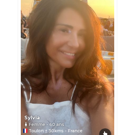
Sylvia
Femme
- 60
ans
Toulon ± 30kms - France