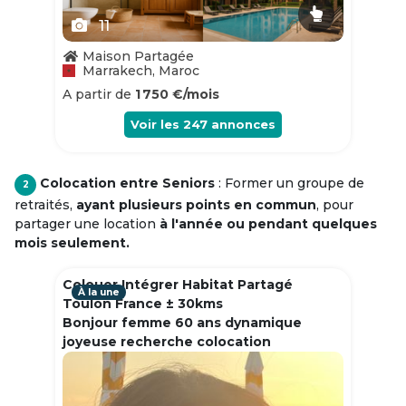
11
Maison Partagée
Marrakech, Maroc
A partir de
1 750 €/mois
Voir les
247
annonces
Colocation entre Seniors
: Former un groupe de
2
retraités,
ayant plusieurs points en commun
, pour
partager une location
à l'année ou pendant quelques
mois seulement.
Colouer Intégrer Habitat Partagé
À la une
Toulon France ± 30kms
Bonjour femme 60 ans dynamique
joyeuse recherche colocation