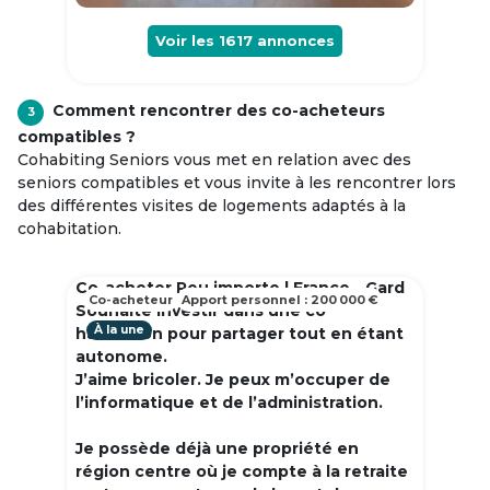
Voir les
1617
annonces
Comment rencontrer des co-acheteurs
3
compatibles ?
Cohabiting Seniors vous met en relation avec des
seniors compatibles et vous invite à les rencontrer lors
des différentes visites de logements adaptés à la
cohabitation.
Co-acheter Peu importe | France - Gard
Co-acheteur
Apport personnel : 200 000 €
Souhaite investir dans une co
À la une
habitation pour partager tout en étant
autonome.
J’aime bricoler. Je peux m’occuper de
l’informatique et de l’administration.
Je possède déjà une propriété en
région centre où je compte à la retraite