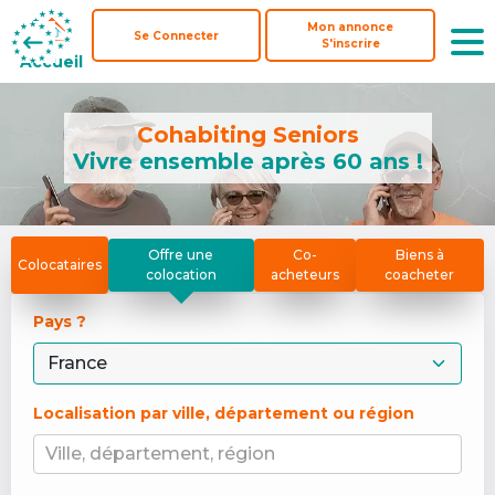
Mon annonce
Mon annonce
Se Connecter
Se Connecter
S'inscrire
S'inscrire
Accueil
Accueil
Cohabiting Seniors
Vivre ensemble après 60 ans !
Offre une
Co-
Biens à
Colocataires
colocation
acheteurs
coacheter
Pays ? 
Localisation par ville, département ou région
Ville, département, région