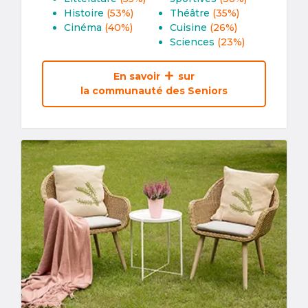
Histoire
(53%)
Théâtre
(35%)
Cinéma
(40%)
Cuisine
(26%)
Sciences
(23%)
En savoir
sur
la communauté des Seniors