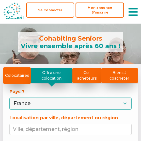
Mon annonce
Mon annonce
Se Connecter
Se Connecter
S'inscrire
S'inscrire
Accueil
Accueil
Cohabiting Seniors
Vivre ensemble après 60 ans !
Offre une
Co-
Biens à
Colocataires
colocation
acheteurs
coacheter
Pays ? 
Localisation par ville, département ou région
Ville, département, région