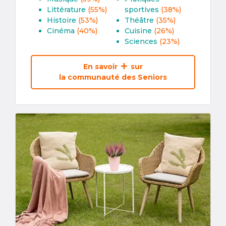
Littérature
(55%)
sportives
(38%)
Histoire
(53%)
Théâtre
(35%)
Cinéma
(40%)
Cuisine
(26%)
Sciences
(23%)
En savoir
sur
la communauté des Seniors