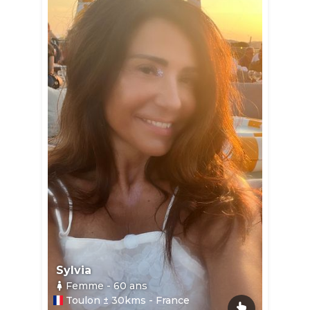
Sylvia
Femme
- 60
ans
Toulon ± 30kms - France