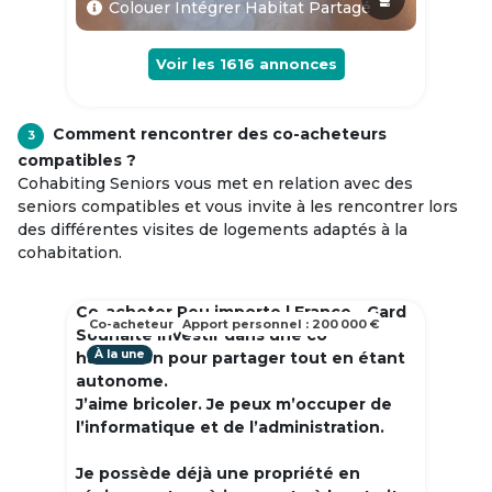
Colouer Intégrer Habitat Partagé
Voir les
1616
annonces
Comment rencontrer des co-acheteurs
3
compatibles ?
Cohabiting Seniors vous met en relation avec des
seniors compatibles et vous invite à les rencontrer lors
des différentes visites de logements adaptés à la
cohabitation.
Co-acheter Peu importe | France - Gard
Co-acheteur
Apport personnel : 200 000 €
Souhaite investir dans une co
À la une
habitation pour partager tout en étant
autonome.
J’aime bricoler. Je peux m’occuper de
l’informatique et de l’administration.
Je possède déjà une propriété en