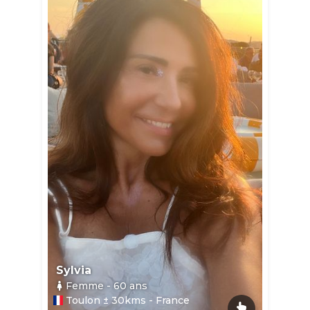
Sylvia
Femme
- 60
ans
Toulon ± 30kms - France