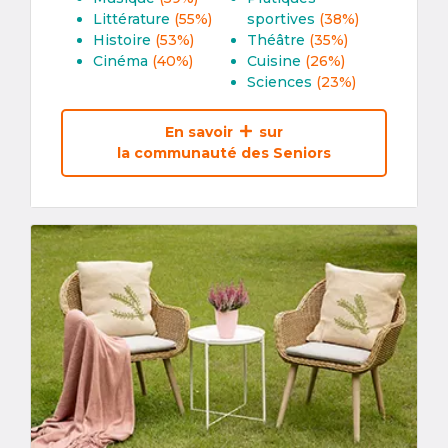
Littérature
(55%)
sportives
(38%)
Histoire
(53%)
Théâtre
(35%)
Cinéma
(40%)
Cuisine
(26%)
Sciences
(23%)
En savoir
sur
la communauté des Seniors