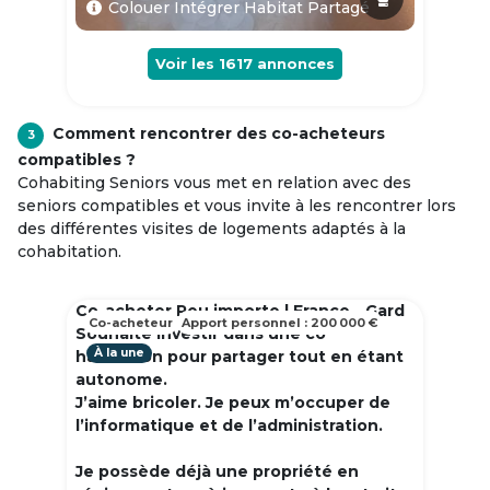
Colouer Intégrer Habitat Partagé
Voir les
1617
annonces
Comment rencontrer des co-acheteurs
3
compatibles ?
Cohabiting Seniors vous met en relation avec des
seniors compatibles et vous invite à les rencontrer lors
des différentes visites de logements adaptés à la
cohabitation.
Co-acheter Peu importe | France - Gard
Co-acheteur
Apport personnel : 200 000 €
Souhaite investir dans une co
À la une
habitation pour partager tout en étant
autonome.
J’aime bricoler. Je peux m’occuper de
l’informatique et de l’administration.
Je possède déjà une propriété en