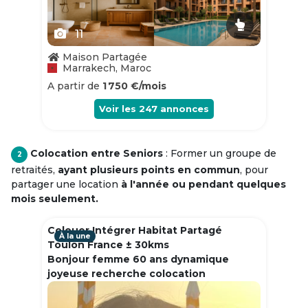
11
Maison Partagée
Marrakech, Maroc
A partir de
1 750 €/mois
Voir les
247
annonces
Colocation entre Seniors
: Former un groupe de
2
retraités,
ayant plusieurs points en commun
, pour
partager une location
à l'année ou pendant quelques
mois seulement.
Colouer Intégrer Habitat Partagé
À la une
Toulon France ± 30kms
Bonjour femme 60 ans dynamique
joyeuse recherche colocation