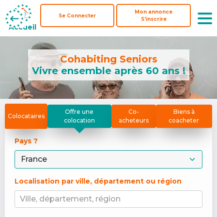
Mon annonce
Mon annonce
Se Connecter
Se Connecter
S'inscrire
S'inscrire
Accueil
Accueil
Cohabiting Seniors
Vivre ensemble après 60 ans !
Offre une
Co-
Biens à
Colocataires
colocation
acheteurs
coacheter
Pays ? 
Localisation par ville, département ou région
Ville, département, région