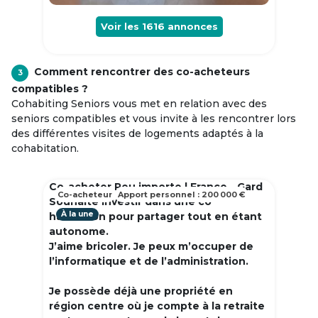
Voir les
1616
annonces
Comment rencontrer des co-acheteurs
3
compatibles ?
Cohabiting Seniors vous met en relation avec des
seniors compatibles et vous invite à les rencontrer lors
des différentes visites de logements adaptés à la
cohabitation.
Co-acheter Peu importe | France - Gard
Co-acheteur
Apport personnel : 200 000 €
Souhaite investir dans une co
À la une
habitation pour partager tout en étant
autonome.
J’aime bricoler. Je peux m’occuper de
l’informatique et de l’administration.
Je possède déjà une propriété en
région centre où je compte à la retraite