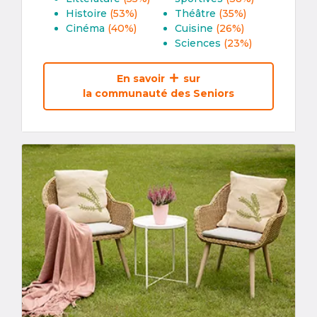
Histoire
(53%)
Théâtre
(35%)
Cinéma
(40%)
Cuisine
(26%)
Sciences
(23%)
En savoir
sur
la communauté des Seniors