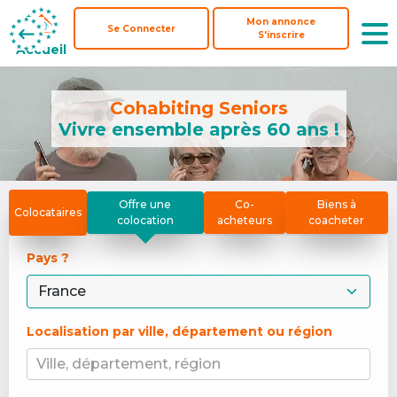
Mon annonce
Mon annonce
Se Connecter
Se Connecter
S'inscrire
S'inscrire
Accueil
Accueil
Cohabiting Seniors
Vivre ensemble après 60 ans !
Offre une
Co-
Biens à
Colocataires
colocation
acheteurs
coacheter
Pays ? 
Localisation par ville, département ou région
Ville, département, région