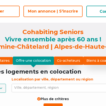
er
er
Mon annonce | S'inscrire
Mon annonce | S'inscrire
Co
Co
Cohabiting Seniors
Vivre ensemble après 60 ans !
ine-Châtelard | Alpes-de-Haut
taires
Offre une colocation
Co-acheteurs
Biens à co
es logements
en colocation
Localisation par ville, département ou région
Ville, département, région
Plus de critères