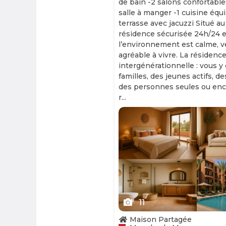
de bain -2 salons confortable
salle à manger -1 cuisine équ
terrasse avec jacuzzi Situé au
résidence sécurisée 24h/24 et
l’environnement est calme, v
agréable à vivre. La résidence
intergénérationnelle : vous y
familles, des jeunes actifs, d
des personnes seules ou enc
r...
Slide 1 of 11
11
Maison Partagée