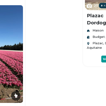
20
4
Plazac
Dordogn
Maison
Budget 
Plazac,
Aquitaine
V