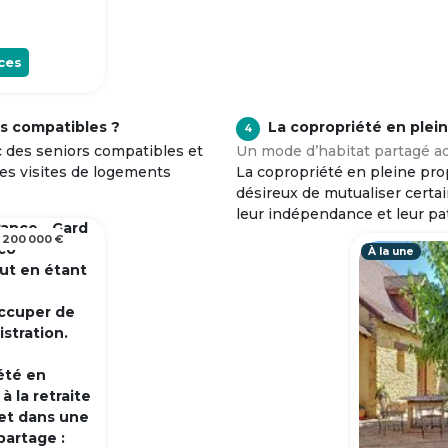
ces
s compatibles ?
La copropriété en plei
4
c des seniors compatibles et
Un mode d’habitat partagé ad
tes visites de logements
La copropriété en pleine prop
désireux de mutualiser certa
leur indépendance et leur pa
rance - Gard
 200 000 €
 co
À la une
out en étant
occuper de
istration.
été en
 la retraite
et dans une
partage :