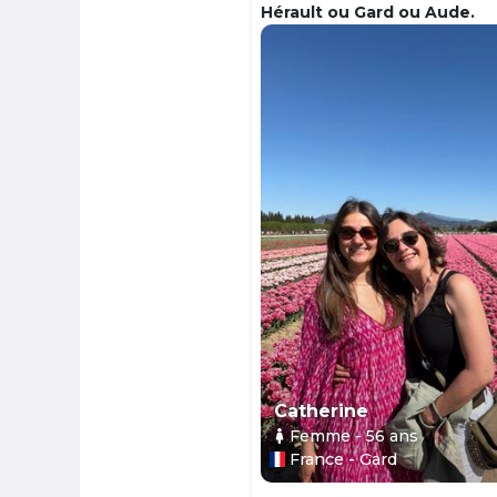
Hérault ou Gard ou Aude.
Catherine
Femme
- 56
ans
France - Gard