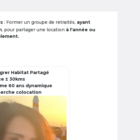
rs
: Former un groupe de retraités,
ayant
n
, pour partager une location
à l'année ou
ulement.
grer Habitat Partagé
ce ± 30kms
me 60 ans dynamique
herche colocation