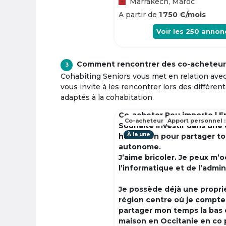
Marrakech, Maroc
A partir de
1 750 €/mois
Voir les
250
annon
Comment rencontrer des co-acheteur
3
Cohabiting Seniors vous met en relation ave
vous invite à les rencontrer lors des différen
adaptés à la cohabitation.
Co-acheter Peu importe | F
Co-acheteur
Apport personnel :
Souhaite investir dans une
À la une
habitation pour partager t
autonome.
J’aime bricoler. Je peux m’
l’informatique et de l’admin
Je possède déjà une propri
région centre où je compte à
partager mon temps la bas 
maison en Occitanie en co 