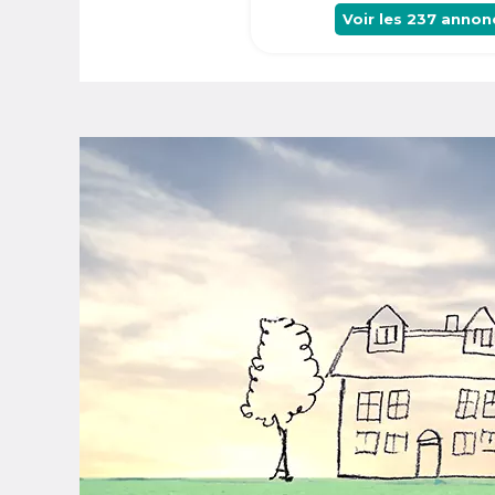
Voir les
237
annon