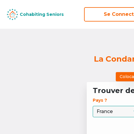
Se Connect
Se Connect
Cohabiting Seniors
Cohabiting Seniors
La Condam
Coloca
Trouver d
Pays ? 