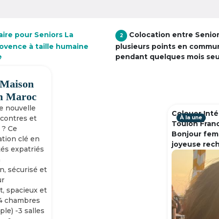
aire pour Seniors La
Colocation entre Senio
2
ovence à taille humaine
plusieurs points en commu
e
pendant quelques mois se
 Maison
h Maroc
ne nouvelle
Colouer Inté
ncontres et
À la une
Toulon Fran
 ? Ce
Bonjour fem
tion clé en
joyeuse rec
tés expatriés
n
n, sécurisé et
ur
, spacieux et
-4 chambres
ple) -3 salles