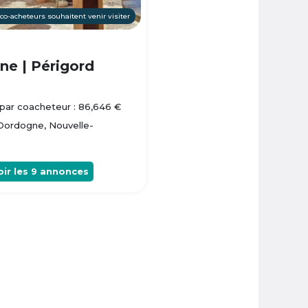
 co-acheteurs souhaitent venir visiter
e | Périgord
par coacheteur : 86,646 €
 Dordogne, Nouvelle-
oir les
9
annonces