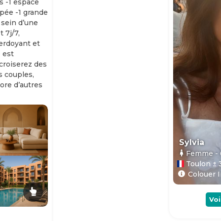
s -1 espace
ipée -1 grande
 sein d’une
 7j/7,
erdoyant et
 est
 croiserez des
es couples,
ore d’autres
Sylvia
Femme
-
Toulon ± 
Colouer I
Voi