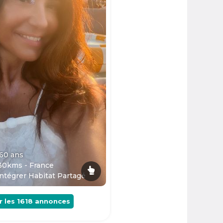
 60
ans
30kms - France
ntégrer Habitat Partagé
r les
1618
annonces