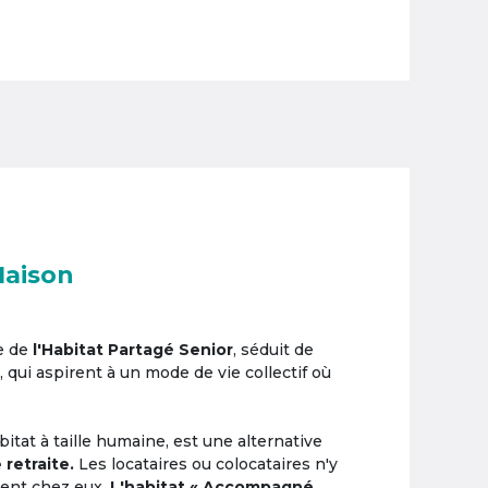
Maison
e de
l'Habitat Partagé Senior
, séduit de
, qui aspirent à un mode de vie collectif où
itat à taille humaine, est une alternative
 retraite.
Les locataires ou colocataires n'y
ement chez eux.
L'habitat « Accompagné,