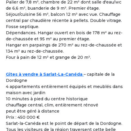
Palier de 7,8 m², chambre de 22 m² dont salle d'eau/wc
Femme
- 60
ans
de 6,6 m², buanderie de 9 m². Premier étage.
Toulon ± 30kms - France
Séjour/cuisine 56 m², balcon 12 m² avec vue. Chauffage
Colouer Intégrer Habitat Partagé
central par chaudière récente à pellets. Double vitrage.
Fosse septique.
Voir les
1616
annonces
Dépendances. Hangar ouvert en bois de 178 m² au rez-
de-chaussée et 95 m² au premier étage.
Hangar en parpaings de 270 m² au rez-de-chaussée et
Comment rencontrer des co-acheteurs
3
134 m² au rez-de-chaussée.
compatibles ?
Four à pain de 12 m² et grange de 20 m².
Cohabiting Seniors vous met en relation avec des
seniors compatibles et vous invite à les rencontrer lors
des différentes visites de logements adaptés à la
Gites à vendre à Sarlat-La-Canéda
– capitale de la
cohabitation.
Dordogne
4 appartements entièrement équipés et meublés dans
maison avec jardin
Co-acheter Peu importe | France - Gard
10 minutes à pied du centre historique
Co-acheteur
Apport personnel : 200 000 €
Souhaite investir dans une co
chauffage central, clim, entièrement rénové
À la une
habitation pour partager tout en étant
peut être géré à distance
autonome.
Prix : 450 000 €
J’aime bricoler. Je peux m’occuper de
Sarlat-la-Canéda est le point de départ de la Dordogne.
l’informatique et de l’administration.
Tous les visiteurs de la région traversent cette belle