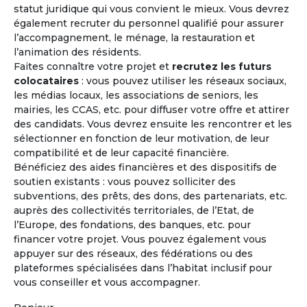
statut juridique qui vous convient le mieux. Vous devrez
également recruter du personnel qualifié pour assurer
l’accompagnement, le ménage, la restauration et
l’animation des résidents.
"Lors d'une journée rencontre, l'expérience de vie
Faites connaître votre projet et
recrutez les futurs
collective a été riche, chaleureuse et tolérante. Il faut
colocataires
: vous pouvez utiliser les réseaux sociaux,
en effet avoir l'expérience de cet affect naissant
les médias locaux, les associations de seniors, les
circulant pour être convaincu que c'est le bon choix
mairies, les CCAS, etc. pour diffuser votre offre et attirer
et que cela peut marcher."
des candidats. Vous devrez ensuite les rencontrer et les
sélectionner en fonction de leur motivation, de leur
compatibilité et de leur capacité financière.
Bénéficiez des aides financières et des dispositifs de
Précédent
Suivant
soutien existants : vous pouvez solliciter des
subventions, des prêts, des dons, des partenariats, etc.
auprès des collectivités territoriales, de l’Etat, de
Madeleine - 71 ans
l’Europe, des fondations, des banques, etc. pour
Projet co-achat
financer votre projet. Vous pouvez également vous
appuyer sur des réseaux, des fédérations ou des
plateformes spécialisées dans l’habitat inclusif pour
vous conseiller et vous accompagner.
Les avantages
de l'habitat coopératif