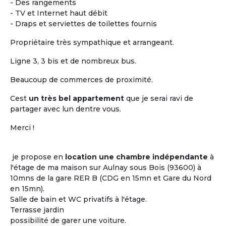
- Des rangements
- TV et Internet haut débit
- Draps et serviettes de toilettes fournis
Propriétaire très sympathique et arrangeant.
Ligne 3, 3 bis et de nombreux bus.
Beaucoup de commerces de proximité.
Cest
un très bel appartement
que je serai ravi de
Vivre ensemble dans un
partager avec lun dentre vous.
logement partagée
Merci !
Le plus difficile n'est pas de trouver un toit
où cohabiter entre seniors mais c'est de
je propose en
location une chambre indépendante
à
trouver
« les bonnes personnes » avec qui
l'étage de ma maison sur Aulnay sous Bois (93600) à
l'occuper...
10mns de la gare RER B (CDG en 15mn et Gare du Nord
Les clés d'un projet de colocation réussi
en 15mn).
entre seniors : avoir certains centres
Salle de bain et WC privatifs à l'étage.
d'intérêts en commun !
Terrasse jardin
possibilité de garer une voiture.