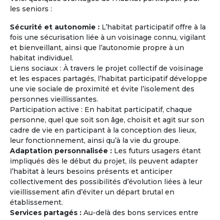
les seniors :
Sécurité et autonomie :
L’habitat participatif offre à la
fois une sécurisation liée à un voisinage connu, vigilant
et bienveillant, ainsi que l’autonomie propre à un
habitat individuel.
Journées Portes Ouvertes et
Liens sociaux : À travers le projet collectif de voisinage
Rencontres
et les espaces partagés, l’habitat participatif développe
Rencontrez des retraités ou des personnes
une vie sociale de proximité et évite l’isolement des
âgées de plus de 60 ans ayant le même
personnes vieillissantes.
projet (exemple : partir vivre en Grèce à la
Participation active : En habitat participatif, chaque
retraite à l'année ou pendant quelques mois)
personne, quel que soit son âge, choisit et agit sur son
et les mêmes attentes que les vôtres (type
cadre de vie en participant à la conception des lieux,
d'habitat, budget mensuel, tendance
leur fonctionnement, ainsi qu’à la vie du groupe.
écologique, co-acheter ou co-louer, etc...).
Adaptation personnalisée :
Les futurs usagers étant
impliqués dès le début du projet, ils peuvent adapter
l’habitat à leurs besoins présents et anticiper
En savoir
sur
collectivement des possibilités d’évolution liées à leur
la Maison Partagée
vieillissement afin d’éviter un départ brutal en
établissement.
Services partagés :
Au-delà des bons services entre