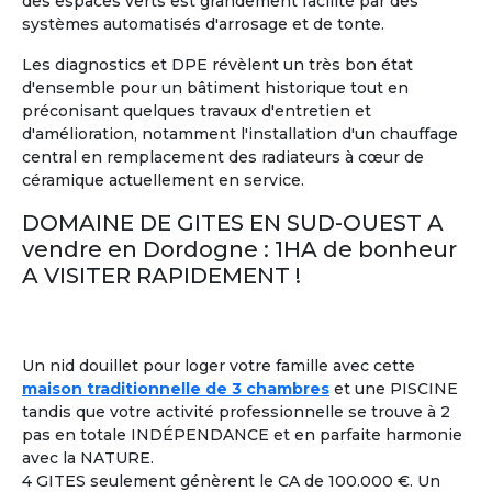
des espaces verts est grandement facilité par des
systèmes automatisés d'arrosage et de tonte.
Les diagnostics et DPE révèlent un très bon état
d'ensemble pour un bâtiment historique tout en
11
préconisant quelques travaux d'entretien et
d'amélioration, notamment l'installation d'un chauffage
Maison Partagée
Marrakech, Maroc
central en remplacement des radiateurs à cœur de
céramique actuellement en service.
A partir de
1 750 €/mois
DOMAINE DE GITES EN SUD-OUEST A
Voir les
250
annonces
vendre en Dordogne : 1HA de bonheur
A VISITER RAPIDEMENT !
Colocation entre Seniors
: Former un groupe de
2
retraités,
ayant plusieurs points en commun
, pour
partager une location
à l'année ou pendant quelques
mois seulement.
Un nid douillet pour loger votre famille avec cette
maison traditionnelle de 3 chambres
et une PISCINE
tandis que votre activité professionnelle se trouve à 2
Colouer Intégrer Habitat Partagé
À la une
pas en totale INDÉPENDANCE et en parfaite harmonie
Toulon France ± 30kms
avec la NATURE.
Bonjour femme 60 ans dynamique
4 GITES seulement génèrent le CA de 100.000 €. Un
joyeuse recherche colocation