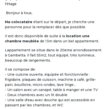
et la
maison de retraite.
Les locataires ou
l'étage
colocataires n'y sont pas « accueillis », ils sont
réellement chez eux.
L'habitat « Accompagné,
Bonjour à tous,
Partagé et inséré dans la vie locale »,
a pour
Ma colocataire
étant sur le départ, je cherche une
objectif principal de permettre de « vivre chez soi
personne pour la remplacer dès que possible.
sans être seul ».
Il est donc disponible de suite à la
location une
Vous êtes propriétaire d'un logement seniors ou
chambre meublée
de 13m dans un bel appartement.
gestionnaire d’une Maison Partagée existante ou
en cours, faites-vous connaître !
Lappartement se situe dans le 20eme arrondissement
à Gambetta. Il fait 55m2, tout équipé, très lumineux,
beaucoup de rangements.
Proposer une
Maison Partagée
Il se compose de:
- Une cuisine ouverte, équipée et fonctionnelle :
frigidaire, plaques de cuisson, machine à café, grille-
pain, bouilloire, micro-ondes, lave linge...
- Un salon avec un canapé, table à manger et une TV
- Deux chambres avec un lit double
- Une salle d'eau avec douche qui est accessible en
passant par les chambres, et WC