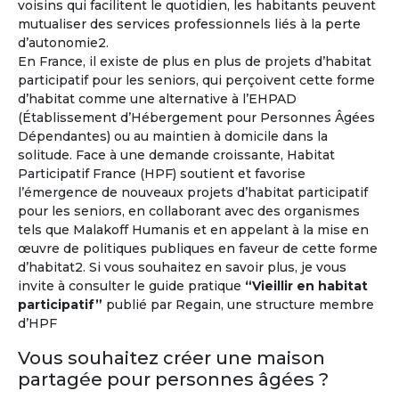
voisins qui facilitent le quotidien, les habitants peuvent
mutualiser des services professionnels liés à la perte
d’autonomie2.
Vivez l'expérience à l'étranger !
En France, il existe de plus en plus de projets d’habitat
participatif pour les seniors, qui perçoivent cette forme
Environ un million de retraités français vivent déjà à
d’habitat comme une alternative à l’EHPAD
l'étranger
et un senior sur trois souhaite prendre sa
(Établissement d’Hébergement pour Personnes Âgées
retraite hors de la France.
Dépendantes) ou au maintien à domicile dans la
solitude. Face à une demande croissante, Habitat
À l'année ou pour quelques mois...
Participatif France (HPF) soutient et favorise
l’émergence de nouveaux projets d’habitat participatif
pour les seniors, en collaborant avec des organismes
tels que Malakoff Humanis et en appelant à la mise en
œuvre de politiques publiques en faveur de cette forme
d’habitat2. Si vous souhaitez en savoir plus, je vous
invite à consulter le guide pratique
“Vieillir en habitat
participatif”
publié par Regain, une structure membre
d’HPF
Vous souhaitez créer une maison
partagée pour personnes âgées ?