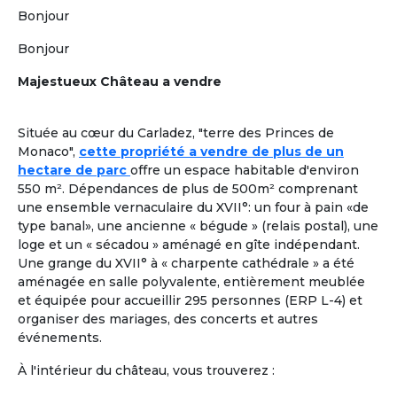
Plus de critères
Bonjour
Valider
Bonjour
Majestueux Château a vendre
Formules adaptées à la cohabitation
En France comme à l'étranger
Située au cœur du Carladez, "terre des Princes de
Location dans une Maison Partagée et Solidaire
à
1
Monaco",
cette propriété a vendre de plus de un
taille humaine ou
colocation chez un senior
, pour une
hectare de parc
offre un espace habitable d'environ
retraite paisible, en adoptant
un mode de vie collectif
550 m². Dépendances de plus de 500m² comprenant
ou chaque retraité a son rôle à jouer.
Les colocataires
une ensemble vernaculaire du XVII°: un four à pain «de
seniors n’y sont pas « accueillis », ils sont réellement
type banal», une ancienne « bégude » (relais postal), une
chez eux !
loge et un « sécadou » aménagé en gîte indépendant.
Une grange du XVII° à « charpente cathédrale » a été
À la une
Colocation Seniors Maison Partagée
aménagée en salle polyvalente, entièrement meublée
Marrakech Maroc
et équipée pour accueillir 295 personnes (ERP L-4) et
Et si votre retraite prenait une nouvelle
organiser des mariages, des concerts et autres
dimension, entre confort, rencontres et
événements.
douceur de vivre à Marrakech ? Ce
À l'intérieur du château, vous trouverez :
logement propose une colocation clé en
main, pensée pour des retraités expatriés