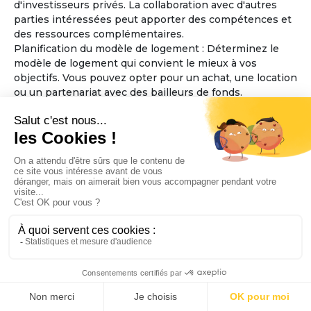
d'investisseurs privés. La collaboration avec d'autres
parties intéressées peut apporter des compétences et
des ressources complémentaires.
Planification du modèle de logement : Déterminez le
modèle de logement qui convient le mieux à vos
objectifs. Vous pouvez opter pour un achat, une location
ou un partenariat avec des bailleurs de fonds.
Considérez également la taille et l'aménagement des
espaces communs et des logements individuels, en
veillant à ce qu'ils soient accessibles aux personnes
âgées.
Élaboration des règles de fonctionnement : Définissez
les règles de fonctionnement de la maison partagée,
telles que les responsabilités financières, les tâches
ménagères, la prise de décisions collectives et les
politiques d'admission. Assurez-vous que ces règles
favorisent l'inclusion, le respect mutuel et la sécurité
des résidents.
Sélection de l'emplacement : Trouvez un emplacement
approprié pour la maison partagée, en tenant compte
de l'accessibilité aux services essentiels tels que les