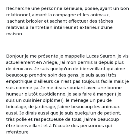
Recherche une personne sérieuse, posée, ayant un bon
relationnel, aimant la campagne et les animaux,
sachant bricoler et sachant effectuer des tâches
relatives à l'entretien intérieur et extérieur d'une
La gestion libre
maison.
La gestion libre de son rythme de vie, de
ses allées et venues, de ses invités
Bonjour je me présente je mappelle Lucas Sauron, je vis
actuellement en Ariège, j'ai mon permis B depuis plus
de deux ans. Je suis quelqu'un de bienveillant qui aime
beaucoup prendre soin des gens, je suis aussi très
empathique d'ailleurs ce n'est pas toujours facile mais je
suis comme ça. Je me dirais souriant avec une bonne
humeur plutôt quotidienne, je sais faire à manger ( je
suis un cuisinier diplômer), le ménage un peu de
bricolage, de jardinage, j'aime beaucoup les animaux
aussi. Je dirais aussi que je suis quelqu'un de patient,
très polie et respectueuse de tous, j'aime beaucoup
Le partage
être bienveillant et à l'écoute des personnes qui
m'entoure.