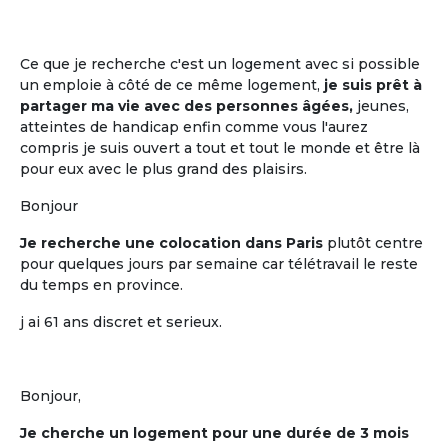
La mise en commun, entre cohabitants
retraités, de plusieurs moments de vie
quotidienne
Ce que je recherche c'est un logement avec si possible
un emploie à côté de ce même logement,
je suis prêt à
partager ma vie avec des personnes âgées,
jeunes,
atteintes de handicap enfin comme vous l'aurez
compris je suis ouvert a tout et tout le monde et être là
pour eux avec le plus grand des plaisirs.
Bonjour
Je recherche une colocation dans Paris
plutôt centre
pour quelques jours par semaine car télétravail le reste
du temps en province.
La participation à la décision
j ai 61 ans discret et serieux.
La participation à la décision pour tout
ce qui est mis en commun
Bonjour,
Je cherche un logement pour une durée de 3 mois