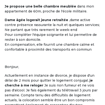
Je propose une belle chambre meublée
dans mon
appartement de 60m, proche de l'école militaire.
Les coûts moindres
Dame âgée logerait jeune retraitée
,dame active
Des coûts moins élevés que dans
contre présence rassurante la nuit et quelques services;
d'autres structures d'accueil
Ne partant que très rarement le week-end
traditionnelles
Pour compléter l'équipe soignante et lui permettre de
rester à son domicile.
En compensation, elle fournit une chambre calme et
confortable à proximité des transports en commun
M'inscrire et créer mon profil
Bonjour,
Actuellement en instance de divorce, je dispose d'un
délai de 2 mois pour quitter le logement conjugal,
je
cherche à me reloger
Je suis non fumeur et ne vois
pas d'alcool. Je fais également du télétravail 3 jours par
semaine. Compte tenu des difficultés de logement
actuels, la colocation semble être un bon compromis