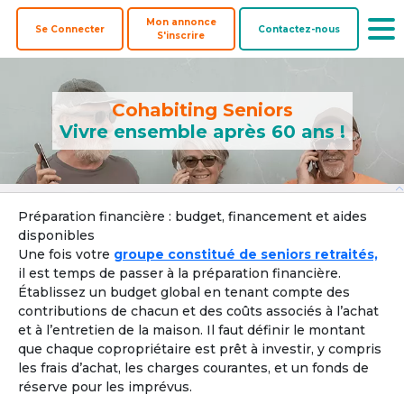
Mon annonce
Se Connecter
Contactez-nous
S'inscrire
Cohabiting Seniors
Vivre ensemble après 60 ans !
Offre une
Co-
Biens à
Préparation financière : budget, financement et aides
Colocataires
colocation
acheteurs
coacheter
disponibles
Une fois votre
groupe constitué de seniors retraités,
Pays ? 
il est temps de passer à la préparation financière.
Établissez un budget global en tenant compte des
contributions de chacun et des coûts associés à l’achat
et à l’entretien de la maison. Il faut définir le montant
Localisation par ville, département ou région
que chaque copropriétaire est prêt à investir, y compris
les frais d’achat, les charges courantes, et un fonds de
Ville, département, région
réserve pour les imprévus.