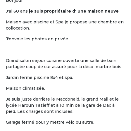
pour retraités
Bonjour
J'ai 60 ans
je suis propriétaire d' une maison neuve
Maison avec piscine et Spa je propose une chambre en
collocation.
J'envoie les photos en privée.
L'humain
Grand salon séjour cuisine ouverte une salle de bain
partagée coup de cur assuré pour la déco marbre bois
La vie « chez soi » de chaque retraité au
sein d'un habitat groupé à taille
Jardin fermé piscine 8x4 et spa.
humaine
Maison climatisée.
Je suis juste derrière le Macdonald, le grand Mail et le
lycée Haroun Tazieff et à 10 min de la gare de Dax à
pied. Les charges sont incluses.
Garage fermé pour y mettre vélo ou autre.