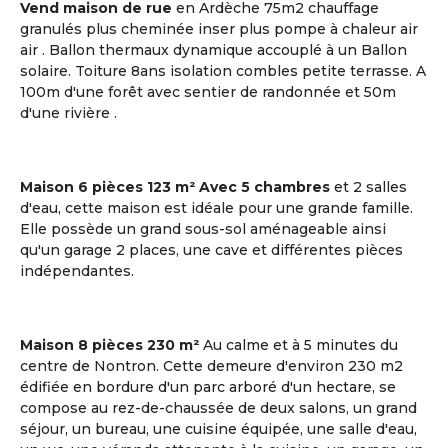
Vend maison de rue
en Ardèche 75m2 chauffage
granulés plus cheminée inser plus pompe à chaleur air
air . Ballon thermaux dynamique accouplé à un Ballon
solaire. Toiture 8ans isolation combles petite terrasse. A
20
4 co-acheteurs souhaitent venir visiter
100m d'une forêt avec sentier de randonnée et 50m
Plazac
d'une rivière .
Dordogne | Périgord
Maison
Maison 6 pièces 123 m² Avec 5 chambres
et 2 salles
Budget par coacheteur : 86,646 €
d'eau, cette maison est idéale pour une grande famille.
Elle possède un grand sous-sol aménageable ainsi
Plazac, Dordogne, Nouvelle-
qu'un garage 2 places, une cave et différentes pièces
Aquitaine
indépendantes.
Voir les
9
annonces
Maison 8 pièces 230 m²
Au calme et à 5 minutes du
centre de Nontron. Cette demeure d'environ 230 m2
édifiée en bordure d'un parc arboré d'un hectare, se
M'inscrire et créer mon profil
compose au rez-de-chaussée de deux salons, un grand
séjour, un bureau, une cuisine équipée, une salle d'eau,