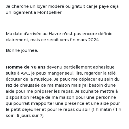
Je cherche un loyer modéré ou gratuit car je paye déjà
un logement à Montpellier
Ma date d'arrivée au Havre n'est pas encore définie
clairement, mais ce serait vers fin mars 2024.
Bonne journée.
L'ouverture sur le voisinage
Homme de 78 ans
devenu partiellement aphasique
L'ouverture sur le voisinage, l'activité et
suite à AVC, je peux manger seul, lire, regarder la télé,
les ressources de l'environnement local
écouter de la musique. Je peux me déplacer au sein du
rez de chaussée de ma maison mais j'ai besoin d'une
aide pour me préparer les repas. Je souhaite mettre à
disposition l'étage de ma maison pour une personne
qui pourrait m'apporter une présence et une aide pour
le petit déjeuner et pour le repas du soir (1 h matin / 1 h
soir ; 6 jours sur 7).