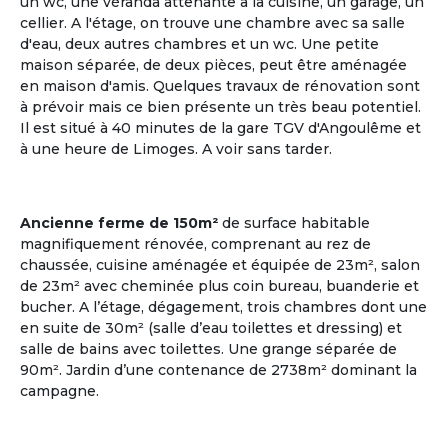
un wc, une véranda attenante à la cuisine, un garage, un
cellier. A l'étage, on trouve une chambre avec sa salle
d'eau, deux autres chambres et un wc. Une petite
maison séparée, de deux pièces, peut être aménagée
en maison d'amis. Quelques travaux de rénovation sont
à prévoir mais ce bien présente un très beau potentiel.
Il est situé à 40 minutes de la gare TGV d'Angoulême et
à une heure de Limoges. A voir sans tarder.
Plusieurs points en commun
ça matche entre nous !
Ancienne ferme de 150m²
de surface habitable
Communauté Lgbt Seniors
magnifiquement rénovée, comprenant au rez de
Les deux tiers des personnes âgées LGBT vivent
chaussée, cuisine aménagée et équipée de 23m², salon
seuls ; il existe très peu de structure d'accueil
de 23m² avec cheminée plus coin bureau, buanderie et
adaptée pour cette communauté.
bucher. A l’étage, dégagement, trois chambres dont une
en suite de 30m² (salle d’eau toilettes et dressing) et
Voir les annonces
salle de bains avec toilettes. Une grange séparée de
90m². Jardin d’une contenance de 2738m² dominant la
campagne.