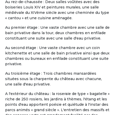
Au rez-de-chaussée : Deux salles voûtées avec des
souhaitant s’installer dans un
boiseries Louis XIV et peintures murales, une salle
environnement à la fois serein, sécurisé et
médiévale du XIVème siècle avec une cheminée du type
vivant, tout en conservant leur
« cantou » et une cuisine aménagée.
indépendance. L’appartement, spacieux et
entièrement meublé, offre : -4 chambres
Au premier étage : Une vaste chambre avec une salle de
(possibilité en solo ou en couple) -3 salles
bain privative dans la tour, deux chambres en enfilade
de bain -2 salons confortables -1 espace
constituant une suite avec une salle d'eau privative.
salle à manger -1 cuisine équipée -1 grande
terrasse avec jacuzzi Situé au sein d’une
Au second étage : Une vaste chambre avec un coin
résidence sécurisée 24h/24 et 7j/7,
kitchenette et une salle de bain privative ainsi que deux
l’environnement est calme, verdoyant et
chambres ou bureaux en enfilade constituant une suite
agréable à vivre. La résidence est
privative.
intergénérationnelle : vous y croiserez des
Au troisième étage : Trois chambres mansardées
familles, des jeunes actifs, des couples,
situées sous la charpente du château avec chacune,
des personnes seules ou encore d’autres
une salle d'eau privative.
r...
Slide 1 of 11
A l'extérieur du château : la roseraie de type « bagatelle »
riche de 250 rosiers, les jardins à thèmes, l'étang et les
points d'eau apportent poésie et quiétude à l'instar des
parcs animés « grand siècle ». L'entretien des massifs et