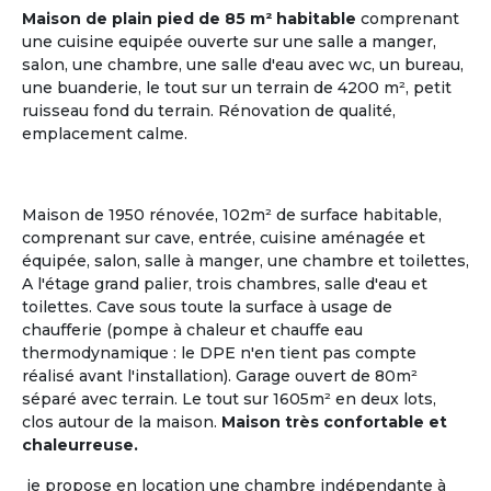
Maison de plain pied de 85 m² habitable
comprenant
une cuisine equipée ouverte sur une salle a manger,
salon, une chambre, une salle d'eau avec wc, un bureau,
une buanderie, le tout sur un terrain de 4200 m², petit
ruisseau fond du terrain. Rénovation de qualité,
emplacement calme.
Maison de 1950 rénovée, 102m² de surface habitable,
comprenant sur cave, entrée, cuisine aménagée et
Gestionnaire
équipée, salon, salle à manger, une chambre et toilettes,
ou Propriétaire d'une Maison
A l'étage grand palier, trois chambres, salle d'eau et
toilettes. Cave sous toute la surface à usage de
chaufferie (pompe à chaleur et chauffe eau
La Maison Partagée
, nouveau modèle de
l'Habitat
thermodynamique : le DPE n'en tient pas compte
Partagé Senior
, séduit de nombreux retraités ou
réalisé avant l'installation). Garage ouvert de 80m²
futurs retraités, qui aspirent à un mode de vie
séparé avec terrain. Le tout sur 1605m² en deux lots,
collectif où chacun a son rôle à jouer.
clos autour de la maison.
Maison très confortable et
chaleurreuse.
Le logement partagé pour seniors, habitat à taille
humaine, est une alternative entre la vie à domicile
je propose en location une chambre indépendante à