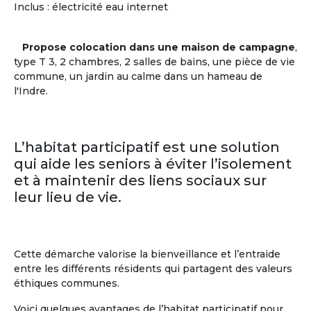
Centres d'intérêts des + de 60 ans
Inclus : électricité eau internet
Musique
(59%)
Pratiques
Littérature
(55%)
sportives
(38%)
Propose colocation dans une maison de campagne
,
Histoire
(53%)
Théâtre
(35%)
type T 3, 2 chambres, 2 salles de bains, une pièce de vie
Cinéma
(40%)
Cuisine
(26%)
commune, un jardin au calme dans un hameau de
Sciences
(23%)
l'Indre.
En savoir
sur
la communauté des Seniors
L’habitat participatif est une solution
qui aide les seniors à éviter l’isolement
et à maintenir des liens sociaux sur
leur lieu de vie.
Cette démarche valorise la bienveillance et l’entraide
entre les différents résidents qui partagent des valeurs
éthiques communes.
Voici quelques avantages de l’habitat participatif pour