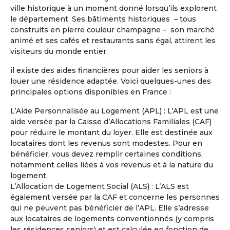
ville historique à un moment donné lorsqu’ils explorent
Je possède déjà une propriété en
le département. Ses bâtiments historiques – tous
région centre où je compte à la retraite
construits en pierre couleur champagne – son marché
partager mon temps la bas et dans une
animé et ses cafés et restaurants sans égal, attirent les
maison en Occitanie en co partage :
visiteurs du monde entier.
Hérault ou Gard ou Aude.
il existe des aides financières pour aider les seniors à
louer une résidence adaptée. Voici quelques-unes des
principales options disponibles en France :
L’Aide Personnalisée au Logement (APL) : L’APL est une
aide versée par la Caisse d’Allocations Familiales (CAF)
pour réduire le montant du loyer. Elle est destinée aux
locataires dont les revenus sont modestes. Pour en
bénéficier, vous devez remplir certaines conditions,
notamment celles liées à vos revenus et à la nature du
logement.
L’Allocation de Logement Social (ALS) : L’ALS est
également versée par la CAF et concerne les personnes
qui ne peuvent pas bénéficier de l’APL. Elle s’adresse
aux locataires de logements conventionnés (y compris
les résidences seniors) et est calculée en fonction de