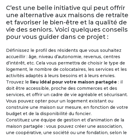
Retraite
Malte
C’est une belle initiative qui peut offrir
une alternative aux maisons de retraite
Malte bénéficie d’un climat avantageux toute
et favoriser le bien-être et la qualité de
l’année, avec 300 jours d’ensoleillement par an.
vie des seniors. Voici quelques conseils
La Valette à Malte, où plusieurs nationalités se
côtoient, apparaît dans les premiers rangs des
pour vous guider dans ce projet :
pays où il fait bon y passer sa retraite. D’ailleurs
Malte dispose également d’un système de
Définissez le profil des résidents que vous souhaitez
santé performant. L’anglais est la deuxième
accueillir : âge, niveau d’autonomie, revenus, centres
langue nationale.
d’intérêt, etc. Cela vous permettra de choisir le type de
logement, le nombre de colocataires, les services et les
activités adaptés à leurs besoins et à leurs envies.
Trouvez le
lieu idéal pour votre maison partagée
: il
doit être accessible, proche des commerces et des
services, et offrir un cadre de vie agréable et sécurisant.
Vous pouvez opter pour un logement existant ou
construire une maison sur mesure, en fonction de votre
budget et de la disponibilité du foncier.
Constituez une équipe de gestion et d’animation de la
maison partagée : vous pouvez créer une association,
M'inscrire et créer mon profil
une coopérative, une société ou une fondation, selon le