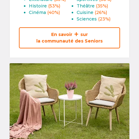
Histoire
(53%)
Théâtre
(35%)
Cinéma
(40%)
Cuisine
(26%)
Sciences
(23%)
En savoir
sur
la communauté des Seniors