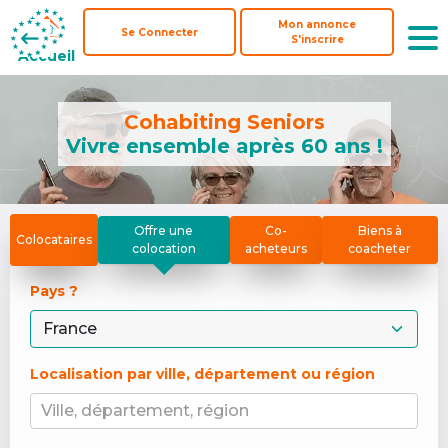
Mon annonce
Mon annonce
Se Connecter
Se Connecter
S'inscrire
S'inscrire
Accueil
Accueil
Cohabiting Seniors
Vivre ensemble après 60 ans !
Offre une
Co-
Biens à
Colocataires
colocation
acheteurs
coacheter
Pays ? 
Localisation par ville, département ou région
Ville, département, région