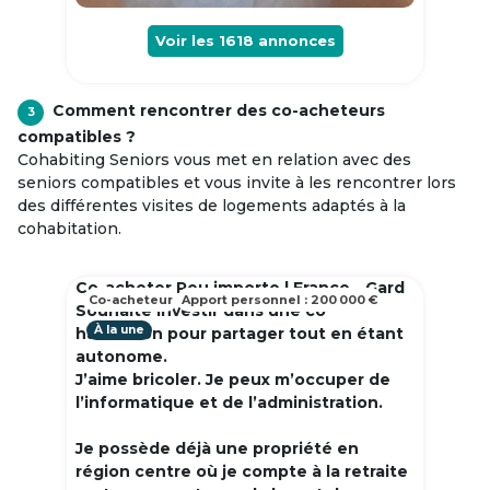
Voir les
1618
annonces
Comment rencontrer des co-acheteurs
3
compatibles ?
Cohabiting Seniors vous met en relation avec des
seniors compatibles et vous invite à les rencontrer lors
des différentes visites de logements adaptés à la
cohabitation.
Co-acheter Peu importe | France - Gard
Co-acheteur
Apport personnel : 200 000 €
Souhaite investir dans une co
À la une
habitation pour partager tout en étant
autonome.
J’aime bricoler. Je peux m’occuper de
l’informatique et de l’administration.
Je possède déjà une propriété en
région centre où je compte à la retraite