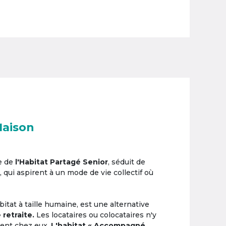
Maison
e de
l'Habitat Partagé Senior
, séduit de
, qui aspirent à un mode de vie collectif où
itat à taille humaine, est une alternative
 retraite.
Les locataires ou colocataires n'y
ement chez eux.
L'habitat « Accompagné,