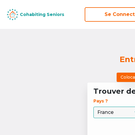
Se Connect
Se Connect
Cohabiting Seniors
Cohabiting Seniors
Ent
Coloca
Trouver d
Pays ? 