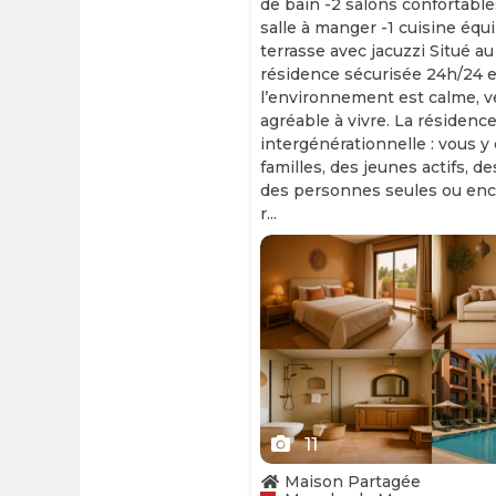
de bain -2 salons confortable
salle à manger -1 cuisine équ
terrasse avec jacuzzi Situé au
résidence sécurisée 24h/24 et
l’environnement est calme, v
agréable à vivre. La résidence
intergénérationnelle : vous y
familles, des jeunes actifs, d
des personnes seules ou enc
r...
Slide 1 of 11
11
Maison Partagée