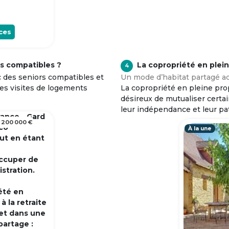
ces
s compatibles ?
La copropriété en plei
4
c des seniors compatibles et
Un mode d’habitat partagé ad
tes visites de logements
La copropriété en pleine prop
désireux de mutualiser certa
leur indépendance et leur pa
rance - Gard
 200 000 €
 co
À la une
out en étant
occuper de
istration.
été en
 la retraite
et dans une
partage :