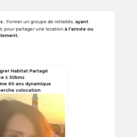
rs
: Former un groupe de retraités,
ayant
n
, pour partager une location
à l'année ou
ulement.
grer Habitat Partagé
ce ± 30kms
me 60 ans dynamique
herche colocation