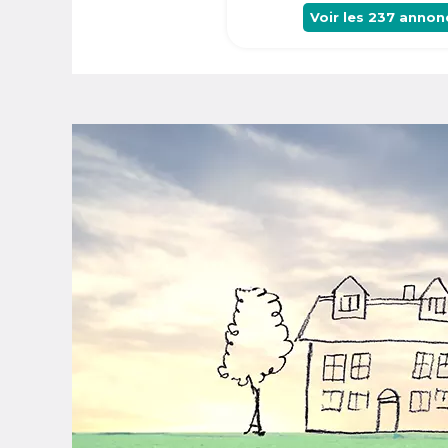
Voir les
237
annon