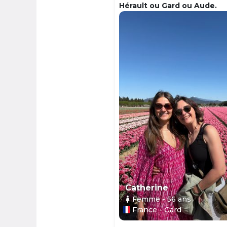
Hérault ou Gard ou Aude.
Catherine
Femme
- 56
ans
France - Gard