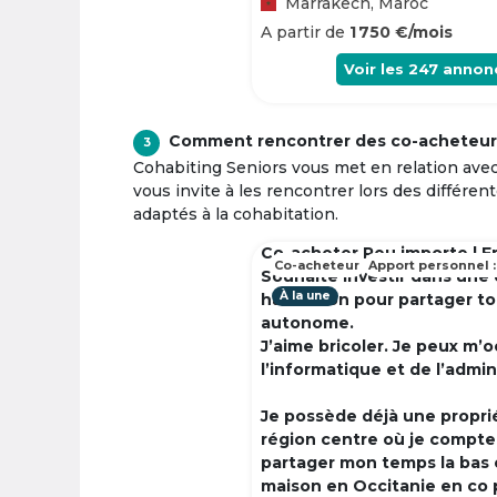
Marrakech, Maroc
A partir de
1 750 €/mois
Voir les
247
annon
Comment rencontrer des co-acheteur
3
Cohabiting Seniors vous met en relation ave
vous invite à les rencontrer lors des différen
adaptés à la cohabitation.
Co-acheter Peu importe | F
Co-acheteur
Apport personnel :
Souhaite investir dans une
À la une
habitation pour partager t
autonome.
J’aime bricoler. Je peux m’
l’informatique et de l’admin
Je possède déjà une propri
région centre où je compte à
partager mon temps la bas 
maison en Occitanie en co 