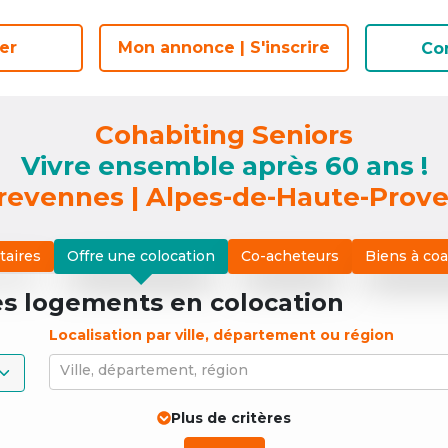
er
er
Mon annonce | S'inscrire
Mon annonce | S'inscrire
Co
Co
Cohabiting Seniors
Vivre ensemble après 60 ans !
revennes | Alpes-de-Haute-Prov
taires
Offre une colocation
Co-acheteurs
Biens à co
es logements
en colocation
Localisation par ville, département ou région
Ville, département, région
Plus de critères