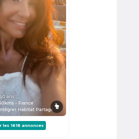
 60
ans
30kms - France
ntégrer Habitat Partagé
r les
1618
annonces