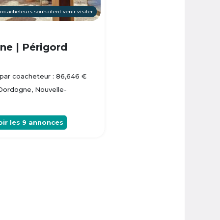
 co-acheteurs souhaitent venir visiter
e | Périgord
par coacheteur : 86,646 €
 Dordogne, Nouvelle-
oir les
9
annonces