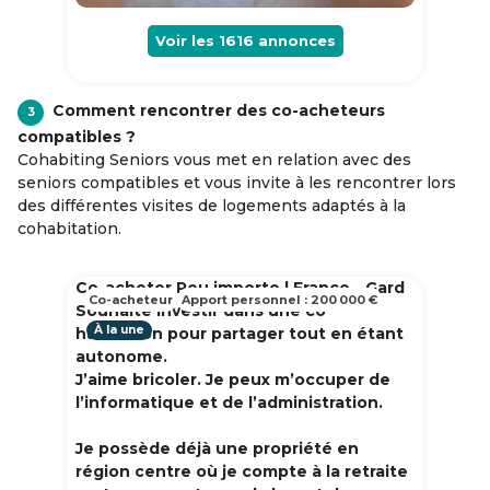
Voir les
1616
annonces
Comment rencontrer des co-acheteurs
3
compatibles ?
Cohabiting Seniors vous met en relation avec des
seniors compatibles et vous invite à les rencontrer lors
des différentes visites de logements adaptés à la
cohabitation.
Co-acheter Peu importe | France - Gard
Co-acheteur
Apport personnel : 200 000 €
Souhaite investir dans une co
À la une
habitation pour partager tout en étant
autonome.
J’aime bricoler. Je peux m’occuper de
l’informatique et de l’administration.
Je possède déjà une propriété en
région centre où je compte à la retraite