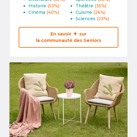
Histoire
(53%)
Théâtre
(35%)
Cinéma
(40%)
Cuisine
(26%)
Sciences
(23%)
En savoir
sur
la communauté des Seniors