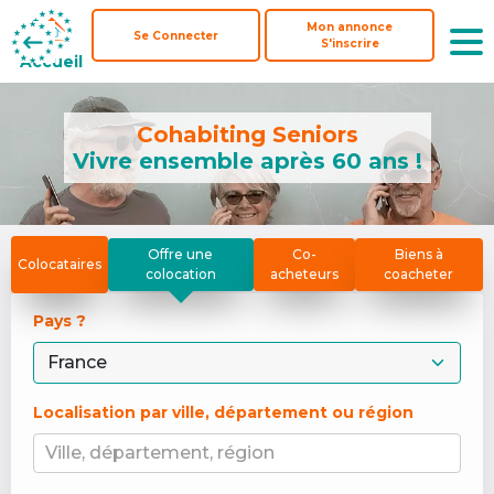
Mon annonce
Mon annonce
Se Connecter
Se Connecter
S'inscrire
S'inscrire
Accueil
Accueil
Cohabiting Seniors
Vivre ensemble après 60 ans !
Offre une
Co-
Biens à
Colocataires
colocation
acheteurs
coacheter
Pays ? 
Localisation par ville, département ou région
Ville, département, région