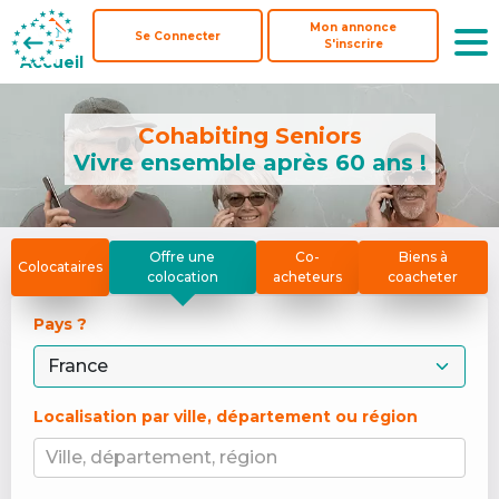
Mon annonce
Mon annonce
Se Connecter
Se Connecter
S'inscrire
S'inscrire
Accueil
Accueil
Cohabiting Seniors
Vivre ensemble après 60 ans !
Offre une
Co-
Biens à
Colocataires
colocation
acheteurs
coacheter
Pays ? 
Localisation par ville, département ou région
Ville, département, région