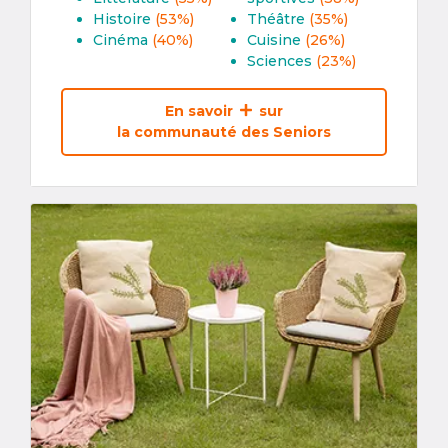
Histoire
(53%)
Théâtre
(35%)
Cinéma
(40%)
Cuisine
(26%)
Sciences
(23%)
En savoir
sur
la communauté des Seniors