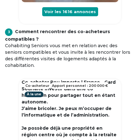
Voir les
1616
annonces
Comment rencontrer des co-acheteurs
3
compatibles ?
Cohabiting Seniors vous met en relation avec des
seniors compatibles et vous invite à les rencontrer lors
des différentes visites de logements adaptés à la
cohabitation.
Co-acheter Peu importe | France - Gard
Co-acheteur
Apport personnel : 200 000 €
Souhaite investir dans une co
À la une
habitation pour partager tout en étant
autonome.
J’aime bricoler. Je peux m’occuper de
l’informatique et de l’administration.
Je possède déjà une propriété en
région centre où je compte à la retraite