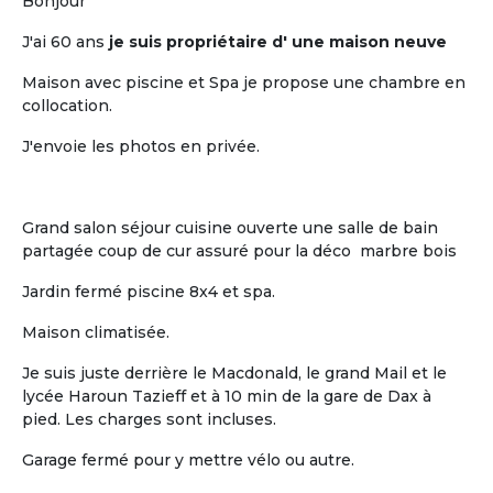
pour retraités
Bonjour
J'ai 60 ans
je suis propriétaire d' une maison neuve
Maison avec piscine et Spa je propose une chambre en
collocation.
J'envoie les photos en privée.
L'humain
Grand salon séjour cuisine ouverte une salle de bain
partagée coup de cur assuré pour la déco marbre bois
La vie « chez soi » de chaque retraité au
sein d'un habitat groupé à taille
Jardin fermé piscine 8x4 et spa.
humaine
Maison climatisée.
Je suis juste derrière le Macdonald, le grand Mail et le
lycée Haroun Tazieff et à 10 min de la gare de Dax à
pied. Les charges sont incluses.
Garage fermé pour y mettre vélo ou autre.