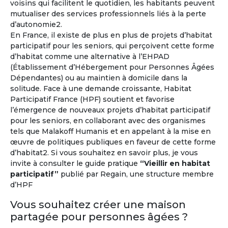
voisins qui facilitent le quotidien, les habitants peuvent
mutualiser des services professionnels liés à la perte
d’autonomie2.
Vivez l'expérience à l'étranger !
En France, il existe de plus en plus de projets d’habitat
participatif pour les seniors, qui perçoivent cette forme
Environ un million de retraités français vivent déjà à
d’habitat comme une alternative à l’EHPAD
l'étranger
et un senior sur trois souhaite prendre sa
(Établissement d’Hébergement pour Personnes Âgées
retraite hors de la France.
Dépendantes) ou au maintien à domicile dans la
solitude. Face à une demande croissante, Habitat
À l'année ou pour quelques mois...
Participatif France (HPF) soutient et favorise
l’émergence de nouveaux projets d’habitat participatif
pour les seniors, en collaborant avec des organismes
tels que Malakoff Humanis et en appelant à la mise en
œuvre de politiques publiques en faveur de cette forme
d’habitat2. Si vous souhaitez en savoir plus, je vous
invite à consulter le guide pratique
“Vieillir en habitat
participatif”
publié par Regain, une structure membre
d’HPF
Vous souhaitez créer une maison
partagée pour personnes âgées ?