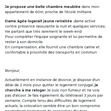
Je propose une belle chambre meublée
dans mon
appartement de 60m, proche de l'école militaire.
Les coûts moindres
Dame âgée logerait jeune retraitée
,dame active
Des coûts moins élevés que dans
contre présence rassurante la nuit et quelques services;
d'autres structures d'accueil
Ne partant que très rarement le week-end
traditionnelles
Pour compléter l'équipe soignante et lui permettre de
rester à son domicile.
En compensation, elle fournit une chambre calme et
confortable à proximité des transports en commun
M'inscrire et créer mon profil
Bonjour,
Actuellement en instance de divorce, je dispose d'un
délai de 2 mois pour quitter le logement conjugal,
je
cherche à me reloger
Je suis non fumeur et ne vois
pas d'alcool. Je fais également du télétravail 3 jours par
semaine. Compte tenu des difficultés de logement
actuels, la colocation semble être un bon compromis