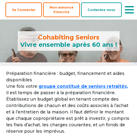
Mon annonce
Se Connecter
Contactez-nous
S'inscrire
Cohabiting Seniors
Vivre ensemble après 60 ans !
Offre une
Co-
Biens à
Préparation financière : budget, financement et aides
Colocataires
colocation
acheteurs
coacheter
disponibles
Une fois votre
groupe constitué de seniors retraités,
Pays ? 
il est temps de passer à la préparation financière.
Établissez un budget global en tenant compte des
contributions de chacun et des coûts associés à l’achat
et à l’entretien de la maison. Il faut définir le montant
Localisation par ville, département ou région
que chaque copropriétaire est prêt à investir, y compris
les frais d’achat, les charges courantes, et un fonds de
Ville, département, région
réserve pour les imprévus.