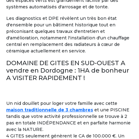
des espaces verts est grandement facilité par des
systèmes automatisés d'arrosage et de tonte.
Les diagnostics et DPE révèlent un très bon état
d'ensemble pour un bâtiment historique tout en
11
préconisant quelques travaux d'entretien et
d'amélioration, notamment l'installation d'un chauffage
Maison Partagée
Marrakech, Maroc
central en remplacement des radiateurs à cœur de
céramique actuellement en service.
A partir de
1 750 €/mois
DOMAINE DE GITES EN SUD-OUEST A
Voir les
247
annonces
vendre en Dordogne : 1HA de bonheur
A VISITER RAPIDEMENT !
Colocation entre Seniors
: Former un groupe de
2
retraités,
ayant plusieurs points en commun
, pour
partager une location
à l'année ou pendant quelques
mois seulement.
Un nid douillet pour loger votre famille avec cette
maison traditionnelle de 3 chambres
et une PISCINE
tandis que votre activité professionnelle se trouve à 2
Colouer Intégrer Habitat Partagé
À la une
pas en totale INDÉPENDANCE et en parfaite harmonie
Toulon France ± 30kms
avec la NATURE.
Bonjour femme 60 ans dynamique
4 GITES seulement génèrent le CA de 100.000 €. Un
joyeuse recherche colocation