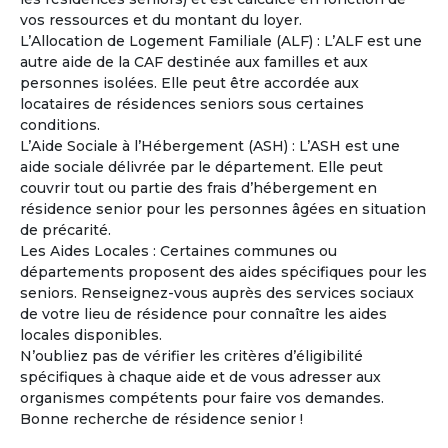
vos ressources et du montant du loyer.
Catherine
L’Allocation de Logement Familiale (ALF) : L’ALF est une
Femme
- 56
ans
autre aide de la CAF destinée aux familles et aux
France - Gard
personnes isolées. Elle peut être accordée aux
locataires de résidences seniors sous certaines
Voir les
237
annonces
conditions.
L’Aide Sociale à l’Hébergement (ASH) : L’ASH est une
La copropriété en pleine propriété entre Seniors
4
aide sociale délivrée par le département. Elle peut
Un mode d’habitat partagé adapté au vieillissement.
couvrir tout ou partie des frais d’hébergement en
La copropriété en pleine propriété séduit de plus en
résidence senior pour les personnes âgées en situation
plus de retraités désireux de mutualiser certains espaces
de précarité.
et services tout en conservant leur indépendance et leur
Les Aides Locales : Certaines communes ou
patrimoine.
départements proposent des aides spécifiques pour les
seniors. Renseignez-vous auprès des services sociaux
À la une
de votre lieu de résidence pour connaître les aides
locales disponibles.
N’oubliez pas de vérifier les critères d’éligibilité
spécifiques à chaque aide et de vous adresser aux
organismes compétents pour faire vos demandes.
Bonne recherche de résidence senior !