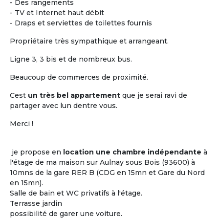
- Des rangements
- TV et Internet haut débit
- Draps et serviettes de toilettes fournis
Propriétaire très sympathique et arrangeant.
Ligne 3, 3 bis et de nombreux bus.
Beaucoup de commerces de proximité.
Cest
un très bel appartement
que je serai ravi de
Vivre ensemble dans un
partager avec lun dentre vous.
logement partagée
Merci !
Le plus difficile n'est pas de trouver un toit
où cohabiter entre seniors mais c'est de
je propose en
location une chambre indépendante
à
trouver
« les bonnes personnes » avec qui
l'étage de ma maison sur Aulnay sous Bois (93600) à
l'occuper...
10mns de la gare RER B (CDG en 15mn et Gare du Nord
Les clés d'un projet de colocation réussi
en 15mn).
entre seniors : avoir certains centres
Salle de bain et WC privatifs à l'étage.
d'intérêts en commun !
Terrasse jardin
possibilité de garer une voiture.