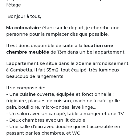
et la
maison de retraite.
Les locataires ou
l'étage
colocataires n'y sont pas « accueillis », ils sont
réellement chez eux.
L'habitat « Accompagné,
Bonjour à tous,
Partagé et inséré dans la vie locale »,
a pour
Ma colocataire
étant sur le départ, je cherche une
objectif principal de permettre de « vivre chez soi
personne pour la remplacer dès que possible.
sans être seul ».
Il est donc disponible de suite à la
location une
Vous êtes propriétaire d'un logement seniors ou
chambre meublée
de 13m dans un bel appartement.
gestionnaire d’une Maison Partagée existante ou
en cours, faites-vous connaître !
Lappartement se situe dans le 20eme arrondissement
à Gambetta. Il fait 55m2, tout équipé, très lumineux,
beaucoup de rangements.
Proposer une
Maison Partagée
Il se compose de:
- Une cuisine ouverte, équipée et fonctionnelle :
frigidaire, plaques de cuisson, machine à café, grille-
pain, bouilloire, micro-ondes, lave linge...
- Un salon avec un canapé, table à manger et une TV
- Deux chambres avec un lit double
- Une salle d'eau avec douche qui est accessible en
passant par les chambres, et WC