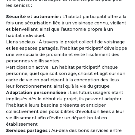
les seniors :
Sécurité et autonomie :
L’habitat participatif offre à la
fois une sécurisation liée à un voisinage connu, vigilant
et bienveillant, ainsi que l’autonomie propre à un
habitat individuel.
Journées Portes Ouvertes et
Liens sociaux : À travers le projet collectif de voisinage
Rencontres
et les espaces partagés, l’habitat participatif développe
Rencontrez des retraités ou des personnes
une vie sociale de proximité et évite l’isolement des
âgées de plus de 60 ans ayant le même
personnes vieillissantes.
projet (exemple : partir vivre en Grèce à la
Participation active : En habitat participatif, chaque
retraite à l'année ou pendant quelques mois)
personne, quel que soit son âge, choisit et agit sur son
et les mêmes attentes que les vôtres (type
cadre de vie en participant à la conception des lieux,
d'habitat, budget mensuel, tendance
leur fonctionnement, ainsi qu’à la vie du groupe.
écologique, co-acheter ou co-louer, etc...).
Adaptation personnalisée :
Les futurs usagers étant
impliqués dès le début du projet, ils peuvent adapter
l’habitat à leurs besoins présents et anticiper
En savoir
sur
collectivement des possibilités d’évolution liées à leur
la Maison Partagée
vieillissement afin d’éviter un départ brutal en
établissement.
Services partagés :
Au-delà des bons services entre