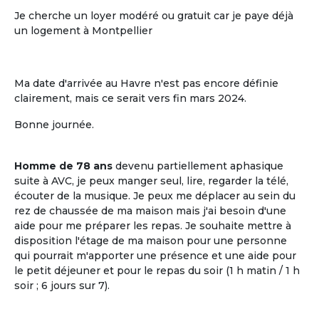
Je cherche un loyer modéré ou gratuit car je paye déjà
un logement à Montpellier
Ma date d'arrivée au Havre n'est pas encore définie
clairement, mais ce serait vers fin mars 2024.
Bonne journée.
L'ouverture sur le voisinage
Homme de 78 ans
devenu partiellement aphasique
L'ouverture sur le voisinage, l'activité et
suite à AVC, je peux manger seul, lire, regarder la télé,
les ressources de l'environnement local
écouter de la musique. Je peux me déplacer au sein du
rez de chaussée de ma maison mais j'ai besoin d'une
aide pour me préparer les repas. Je souhaite mettre à
disposition l'étage de ma maison pour une personne
qui pourrait m'apporter une présence et une aide pour
le petit déjeuner et pour le repas du soir (1 h matin / 1 h
soir ; 6 jours sur 7).