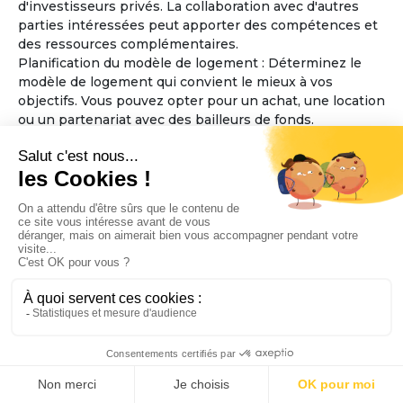
d'investisseurs privés. La collaboration avec d'autres
parties intéressées peut apporter des compétences et
des ressources complémentaires.
Planification du modèle de logement : Déterminez le
modèle de logement qui convient le mieux à vos
objectifs. Vous pouvez opter pour un achat, une location
ou un partenariat avec des bailleurs de fonds.
Considérez également la taille et l'aménagement des
espaces communs et des logements individuels, en
veillant à ce qu'ils soient accessibles aux personnes
âgées.
Élaboration des règles de fonctionnement : Définissez
les règles de fonctionnement de la maison partagée,
telles que les responsabilités financières, les tâches
ménagères, la prise de décisions collectives et les
politiques d'admission. Assurez-vous que ces règles
favorisent l'inclusion, le respect mutuel et la sécurité
des résidents.
Sélection de l'emplacement : Trouvez un emplacement
approprié pour la maison partagée, en tenant compte
de l'accessibilité aux services essentiels tels que les