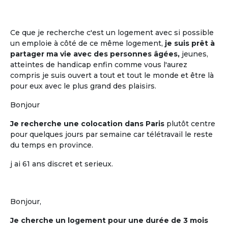
La mise en commun, entre cohabitants
retraités, de plusieurs moments de vie
quotidienne
Ce que je recherche c'est un logement avec si possible
un emploie à côté de ce même logement,
je suis prêt à
partager ma vie avec des personnes âgées,
jeunes,
atteintes de handicap enfin comme vous l'aurez
compris je suis ouvert a tout et tout le monde et être là
pour eux avec le plus grand des plaisirs.
Bonjour
Je recherche une colocation dans Paris
plutôt centre
pour quelques jours par semaine car télétravail le reste
du temps en province.
La participation à la décision
j ai 61 ans discret et serieux.
La participation à la décision pour tout
ce qui est mis en commun
Bonjour,
Je cherche un logement pour une durée de 3 mois