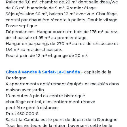
Palier de 7,8 m², chambre de 22 m² dont salle d'eau/wc
Femme
- 60
ans
de 6,6 m², buanderie de 9 m². Premier étage.
Toulon ± 30kms - France
Séjour/cuisine 56 m², balcon 12 m² avec vue. Chauffage
Colouer Intégrer Habitat Partagé
central par chaudière récente à pellets. Double vitrage.
Fosse septique.
Voir les
1618
annonces
Dépendances. Hangar ouvert en bois de 178 m² au rez-
de-chaussée et 95 m² au premier étage.
Hangar en parpaings de 270 m² au rez-de-chaussée et
Comment rencontrer des co-acheteurs
3
134 m² au rez-de-chaussée.
compatibles ?
Four à pain de 12 m² et grange de 20 m².
Cohabiting Seniors vous met en relation avec des
seniors compatibles et vous invite à les rencontrer lors
des différentes visites de logements adaptés à la
Gites à vendre à Sarlat-La-Canéda
– capitale de la
cohabitation.
Dordogne
4 appartements entièrement équipés et meublés dans
maison avec jardin
Co-acheter Peu importe | France - Gard
10 minutes à pied du centre historique
Co-acheteur
Apport personnel : 200 000 €
Souhaite investir dans une co
chauffage central, clim, entièrement rénové
À la une
habitation pour partager tout en étant
peut être géré à distance
autonome.
Prix : 450 000 €
J’aime bricoler. Je peux m’occuper de
Sarlat-la-Canéda est le point de départ de la Dordogne.
l’informatique et de l’administration.
Tous les visiteurs de la région traversent cette belle