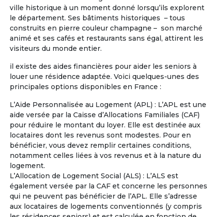
ville historique à un moment donné lorsqu’ils explorent
Je possède déjà une propriété en
le département. Ses bâtiments historiques – tous
région centre où je compte à la retraite
construits en pierre couleur champagne – son marché
partager mon temps la bas et dans une
animé et ses cafés et restaurants sans égal, attirent les
maison en Occitanie en co partage :
visiteurs du monde entier.
Hérault ou Gard ou Aude.
il existe des aides financières pour aider les seniors à
louer une résidence adaptée. Voici quelques-unes des
principales options disponibles en France :
L’Aide Personnalisée au Logement (APL) : L’APL est une
aide versée par la Caisse d’Allocations Familiales (CAF)
pour réduire le montant du loyer. Elle est destinée aux
locataires dont les revenus sont modestes. Pour en
bénéficier, vous devez remplir certaines conditions,
notamment celles liées à vos revenus et à la nature du
logement.
L’Allocation de Logement Social (ALS) : L’ALS est
également versée par la CAF et concerne les personnes
qui ne peuvent pas bénéficier de l’APL. Elle s’adresse
aux locataires de logements conventionnés (y compris
les résidences seniors) et est calculée en fonction de