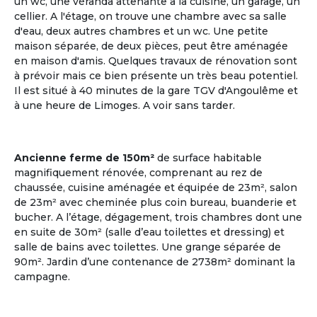
un wc, une véranda attenante à la cuisine, un garage, un
cellier. A l'étage, on trouve une chambre avec sa salle
d'eau, deux autres chambres et un wc. Une petite
maison séparée, de deux pièces, peut être aménagée
en maison d'amis. Quelques travaux de rénovation sont
à prévoir mais ce bien présente un très beau potentiel.
Il est situé à 40 minutes de la gare TGV d'Angoulême et
à une heure de Limoges. A voir sans tarder.
Plusieurs points en commun
ça matche entre nous !
Ancienne ferme de 150m²
de surface habitable
Communauté Lgbt Seniors
magnifiquement rénovée, comprenant au rez de
Les deux tiers des personnes âgées LGBT vivent
chaussée, cuisine aménagée et équipée de 23m², salon
seuls ; il existe très peu de structure d'accueil
de 23m² avec cheminée plus coin bureau, buanderie et
adaptée pour cette communauté.
bucher. A l’étage, dégagement, trois chambres dont une
en suite de 30m² (salle d’eau toilettes et dressing) et
Voir les annonces
salle de bains avec toilettes. Une grange séparée de
90m². Jardin d’une contenance de 2738m² dominant la
campagne.