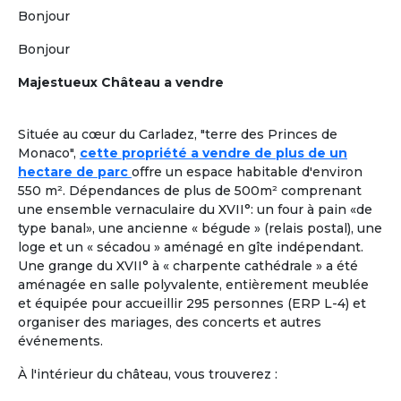
Plus de critères
Bonjour
Valider
Bonjour
Majestueux Château a vendre
Formules adaptées à la cohabitation
En France comme à l'étranger
Située au cœur du Carladez, "terre des Princes de
Location dans une Maison Partagée et Solidaire
à
1
Monaco",
cette propriété a vendre de plus de un
taille humaine ou
colocation chez un senior
, pour une
hectare de parc
offre un espace habitable d'environ
retraite paisible, en adoptant
un mode de vie collectif
550 m². Dépendances de plus de 500m² comprenant
ou chaque retraité a son rôle à jouer.
Les colocataires
une ensemble vernaculaire du XVII°: un four à pain «de
seniors n’y sont pas « accueillis », ils sont réellement
type banal», une ancienne « bégude » (relais postal), une
chez eux !
loge et un « sécadou » aménagé en gîte indépendant.
Une grange du XVII° à « charpente cathédrale » a été
À la une
Colocation Seniors Maison Partagée
aménagée en salle polyvalente, entièrement meublée
Marrakech Maroc
et équipée pour accueillir 295 personnes (ERP L-4) et
Et si votre retraite prenait une nouvelle
organiser des mariages, des concerts et autres
dimension, entre confort, rencontres et
événements.
douceur de vivre à Marrakech ? Ce
À l'intérieur du château, vous trouverez :
logement propose une colocation clé en
main, pensée pour des retraités expatriés