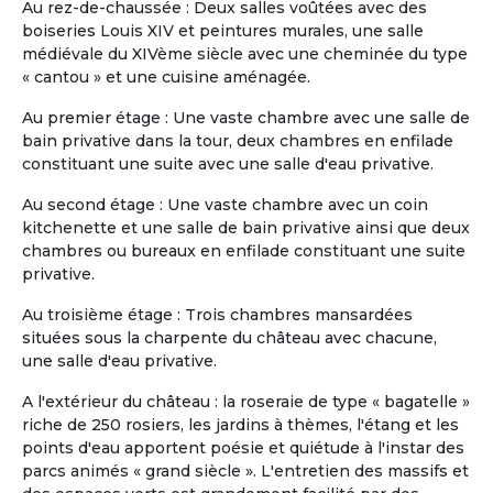
Au rez-de-chaussée : Deux salles voûtées avec des
souhaitant s’installer dans un
boiseries Louis XIV et peintures murales, une salle
environnement à la fois serein, sécurisé et
médiévale du XIVème siècle avec une cheminée du type
vivant, tout en conservant leur
« cantou » et une cuisine aménagée.
indépendance. L’appartement, spacieux et
entièrement meublé, offre : -4 chambres
Au premier étage : Une vaste chambre avec une salle de
(possibilité en solo ou en couple) -3 salles
bain privative dans la tour, deux chambres en enfilade
de bain -2 salons confortables -1 espace
constituant une suite avec une salle d'eau privative.
salle à manger -1 cuisine équipée -1 grande
terrasse avec jacuzzi Situé au sein d’une
Au second étage : Une vaste chambre avec un coin
résidence sécurisée 24h/24 et 7j/7,
kitchenette et une salle de bain privative ainsi que deux
l’environnement est calme, verdoyant et
chambres ou bureaux en enfilade constituant une suite
agréable à vivre. La résidence est
privative.
intergénérationnelle : vous y croiserez des
Au troisième étage : Trois chambres mansardées
familles, des jeunes actifs, des couples,
situées sous la charpente du château avec chacune,
des personnes seules ou encore d’autres
une salle d'eau privative.
r...
Slide 1 of 11
A l'extérieur du château : la roseraie de type « bagatelle »
riche de 250 rosiers, les jardins à thèmes, l'étang et les
points d'eau apportent poésie et quiétude à l'instar des
parcs animés « grand siècle ». L'entretien des massifs et