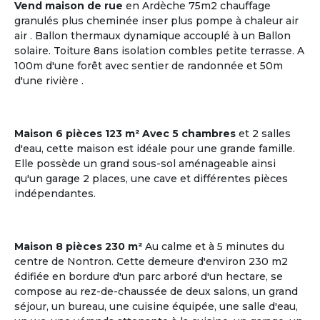
Vend maison de rue
en Ardèche 75m2 chauffage
granulés plus cheminée inser plus pompe à chaleur air
air . Ballon thermaux dynamique accouplé à un Ballon
solaire. Toiture 8ans isolation combles petite terrasse. A
20
4 co-acheteurs souhaitent venir visiter
100m d'une forêt avec sentier de randonnée et 50m
Plazac
d'une rivière .
Dordogne | Périgord
Maison
Maison 6 pièces 123 m² Avec 5 chambres
et 2 salles
Budget par coacheteur : 86,646 €
d'eau, cette maison est idéale pour une grande famille.
Elle possède un grand sous-sol aménageable ainsi
Plazac, Dordogne, Nouvelle-
qu'un garage 2 places, une cave et différentes pièces
Aquitaine
indépendantes.
Voir les
9
annonces
Maison 8 pièces 230 m²
Au calme et à 5 minutes du
centre de Nontron. Cette demeure d'environ 230 m2
édifiée en bordure d'un parc arboré d'un hectare, se
M'inscrire et créer mon profil
compose au rez-de-chaussée de deux salons, un grand
séjour, un bureau, une cuisine équipée, une salle d'eau,