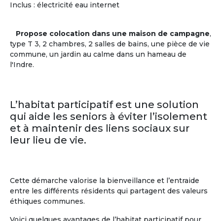
Centres d'intérêts des + de 60 ans
Inclus : électricité eau internet
Musique
(59%)
Pratiques
Littérature
(55%)
sportives
(38%)
Propose colocation dans une maison de campagne
,
Histoire
(53%)
Théâtre
(35%)
type T 3, 2 chambres, 2 salles de bains, une pièce de vie
Cinéma
(40%)
Cuisine
(26%)
commune, un jardin au calme dans un hameau de
Sciences
(23%)
l'Indre.
En savoir
sur
la communauté des Seniors
L’habitat participatif est une solution
qui aide les seniors à éviter l’isolement
et à maintenir des liens sociaux sur
leur lieu de vie.
Cette démarche valorise la bienveillance et l’entraide
entre les différents résidents qui partagent des valeurs
éthiques communes.
Voici quelques avantages de l’habitat participatif pour