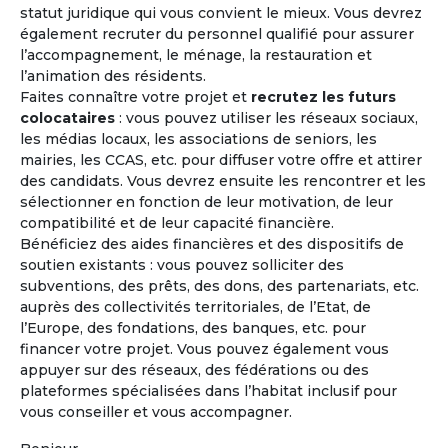
statut juridique qui vous convient le mieux. Vous devrez
également recruter du personnel qualifié pour assurer
l’accompagnement, le ménage, la restauration et
l’animation des résidents.
"Lors d'une journée rencontre, l'expérience de vie
Faites connaître votre projet et
recrutez les futurs
collective a été riche, chaleureuse et tolérante. Il faut
colocataires
: vous pouvez utiliser les réseaux sociaux,
en effet avoir l'expérience de cet affect naissant
les médias locaux, les associations de seniors, les
circulant pour être convaincu que c'est le bon choix
mairies, les CCAS, etc. pour diffuser votre offre et attirer
et que cela peut marcher."
des candidats. Vous devrez ensuite les rencontrer et les
sélectionner en fonction de leur motivation, de leur
compatibilité et de leur capacité financière.
Bénéficiez des aides financières et des dispositifs de
Précédent
Suivant
soutien existants : vous pouvez solliciter des
subventions, des prêts, des dons, des partenariats, etc.
auprès des collectivités territoriales, de l’Etat, de
Madeleine - 71 ans
l’Europe, des fondations, des banques, etc. pour
Projet co-achat
financer votre projet. Vous pouvez également vous
appuyer sur des réseaux, des fédérations ou des
plateformes spécialisées dans l’habitat inclusif pour
vous conseiller et vous accompagner.
Les avantages
de l'habitat coopératif