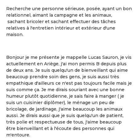
Recherche une personne sérieuse, posée, ayant un bon
relationnel, aimant la campagne et les animaux,
sachant bricoler et sachant effectuer des tâches
relatives à l'entretien intérieur et extérieur d'une
La gestion libre
maison.
La gestion libre de son rythme de vie, de
ses allées et venues, de ses invités
Bonjour je me présente je mappelle Lucas Sauron, je vis
actuellement en Ariège, j'ai mon permis B depuis plus
de deux ans. Je suis quelqu'un de bienveillant qui aime
beaucoup prendre soin des gens, je suis aussi très
empathique d'ailleurs ce n'est pas toujours facile mais je
suis comme ça. Je me dirais souriant avec une bonne
humeur plutôt quotidienne, je sais faire à manger ( je
suis un cuisinier diplômer), le ménage un peu de
bricolage, de jardinage, j'aime beaucoup les animaux
aussi. Je dirais aussi que je suis quelqu'un de patient,
très polie et respectueuse de tous, j'aime beaucoup
Le partage
être bienveillant et à l'écoute des personnes qui
m'entoure.