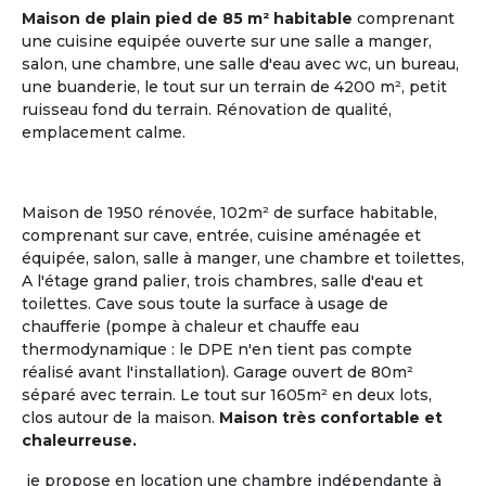
Maison de plain pied de 85 m² habitable
comprenant
une cuisine equipée ouverte sur une salle a manger,
salon, une chambre, une salle d'eau avec wc, un bureau,
une buanderie, le tout sur un terrain de 4200 m², petit
ruisseau fond du terrain. Rénovation de qualité,
emplacement calme.
Maison de 1950 rénovée, 102m² de surface habitable,
comprenant sur cave, entrée, cuisine aménagée et
Gestionnaire
équipée, salon, salle à manger, une chambre et toilettes,
ou Propriétaire d'une Maison
A l'étage grand palier, trois chambres, salle d'eau et
toilettes. Cave sous toute la surface à usage de
chaufferie (pompe à chaleur et chauffe eau
La Maison Partagée
, nouveau modèle de
l'Habitat
thermodynamique : le DPE n'en tient pas compte
Partagé Senior
, séduit de nombreux retraités ou
réalisé avant l'installation). Garage ouvert de 80m²
futurs retraités, qui aspirent à un mode de vie
séparé avec terrain. Le tout sur 1605m² en deux lots,
collectif où chacun a son rôle à jouer.
clos autour de la maison.
Maison très confortable et
chaleurreuse.
Le logement partagé pour seniors, habitat à taille
humaine, est une alternative entre la vie à domicile
je propose en location une chambre indépendante à