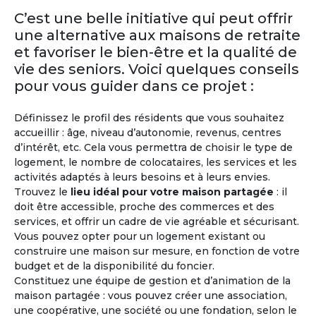
Retraite
Malte
C’est une belle initiative qui peut offrir
une alternative aux maisons de retraite
Malte bénéficie d’un climat avantageux toute
et favoriser le bien-être et la qualité de
l’année, avec 300 jours d’ensoleillement par an.
vie des seniors. Voici quelques conseils
La Valette à Malte, où plusieurs nationalités se
côtoient, apparaît dans les premiers rangs des
pour vous guider dans ce projet :
pays où il fait bon y passer sa retraite. D’ailleurs
Malte dispose également d’un système de
Définissez le profil des résidents que vous souhaitez
santé performant. L’anglais est la deuxième
accueillir : âge, niveau d’autonomie, revenus, centres
langue nationale.
d’intérêt, etc. Cela vous permettra de choisir le type de
logement, le nombre de colocataires, les services et les
activités adaptés à leurs besoins et à leurs envies.
Trouvez le
lieu idéal pour votre maison partagée
: il
doit être accessible, proche des commerces et des
services, et offrir un cadre de vie agréable et sécurisant.
Vous pouvez opter pour un logement existant ou
construire une maison sur mesure, en fonction de votre
budget et de la disponibilité du foncier.
Constituez une équipe de gestion et d’animation de la
maison partagée : vous pouvez créer une association,
M'inscrire et créer mon profil
une coopérative, une société ou une fondation, selon le