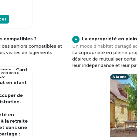
ces
s compatibles ?
La copropriété en plei
4
c des seniors compatibles et
Un mode d’habitat partagé ad
tes visites de logements
La copropriété en pleine prop
désireux de mutualiser certa
leur indépendance et leur pa
rance - Gard
 200 000 €
 co
À la une
out en étant
occuper de
istration.
été en
 la retraite
et dans une
partage :