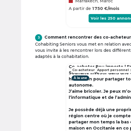
Marrakech, Maroc
A partir de
1 750 €/mois
Voir les
250
annon
Comment rencontrer des co-acheteur
3
Cohabiting Seniors vous met en relation ave
vous invite à les rencontrer lors des différen
adaptés à la cohabitation.
Co-acheter Peu importe | F
Co-acheteur
Apport personnel :
Souhaite investir dans une
À la une
habitation pour partager t
autonome.
J’aime bricoler. Je peux m’
l’informatique et de l’admin
Je possède déjà une propri
région centre où je compte à
partager mon temps la bas 
maison en Occitanie en co 