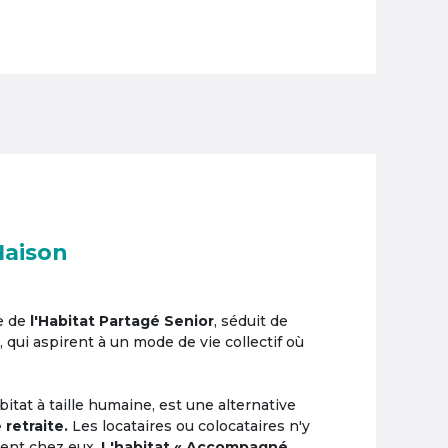
Maison
e de
l'Habitat Partagé Senior
, séduit de
, qui aspirent à un mode de vie collectif où
itat à taille humaine, est une alternative
 retraite.
Les locataires ou colocataires n'y
ement chez eux.
L'habitat « Accompagné,