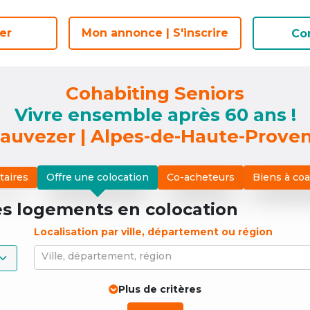
er
er
Mon annonce | S'inscrire
Mon annonce | S'inscrire
Co
Co
Cohabiting Seniors
Vivre ensemble après 60 ans !
auvezer | Alpes-de-Haute-Prove
taires
Offre une colocation
Co-acheteurs
Biens à co
es logements
en colocation
Localisation par ville, département ou région
Ville, département, région
Plus de critères