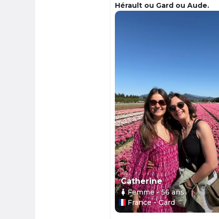
Hérault ou Gard ou Aude.
Catherine
Femme
- 56
ans
France - Gard