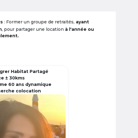
rs
: Former un groupe de retraités,
ayant
n
, pour partager une location
à l'année ou
ulement.
grer Habitat Partagé
ce ± 30kms
me 60 ans dynamique
herche colocation