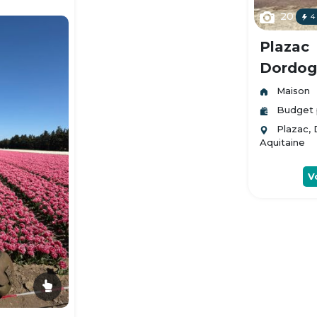
20
4
Plazac
Dordogn
Maison
Budget 
Plazac,
Aquitaine
V