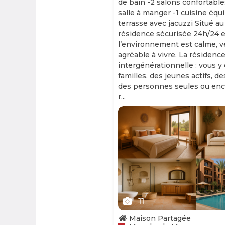
de bain -2 salons confortable
salle à manger -1 cuisine équ
terrasse avec jacuzzi Situé au
résidence sécurisée 24h/24 et
l’environnement est calme, v
agréable à vivre. La résidence
intergénérationnelle : vous y
familles, des jeunes actifs, d
des personnes seules ou enc
r...
Slide 1 of 11
11
Maison Partagée