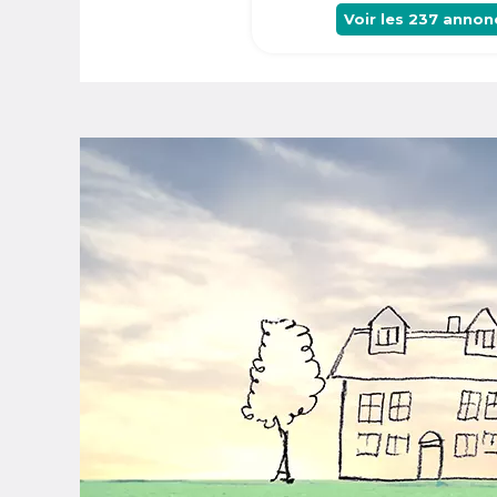
Voir les
237
annon