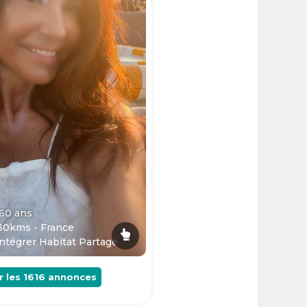
 60
ans
30kms - France
ntégrer Habitat Partagé
r les
1616
annonces