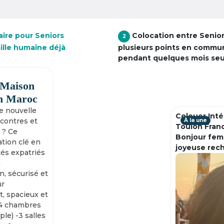
aire pour Seniors
Colocation entre Senio
2
ille humaine déjà
plusieurs points en commu
pendant quelques mois se
 Maison
h Maroc
ne nouvelle
Colouer Inté
ncontres et
À la une
Toulon Fran
 ? Ce
Bonjour fem
tion clé en
joyeuse rec
tés expatriés
n
n, sécurisé et
ur
, spacieux et
-4 chambres
ple) -3 salles