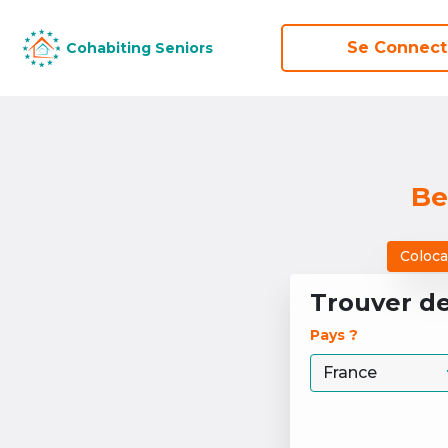
Se Connect
Se Connect
Cohabiting Seniors
Cohabiting Seniors
Be
Coloca
Trouver d
Pays ? 