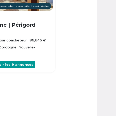
 co-acheteurs souhaitent venir visiter
e | Périgord
par coacheteur : 86,646 €
 Dordogne, Nouvelle-
oir les
9
annonces