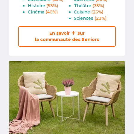
Histoire
(53%)
Théâtre
(35%)
Cinéma
(40%)
Cuisine
(26%)
Sciences
(23%)
En savoir
sur
la communauté des Seniors