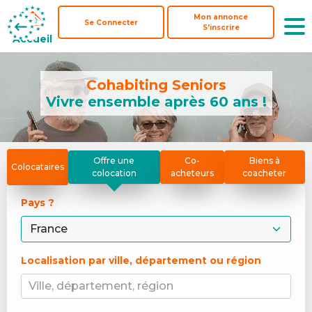
Mon annonce
Mon annonce
Se Connecter
Se Connecter
S'inscrire
S'inscrire
Accueil
Accueil
Cohabiting Seniors
Vivre ensemble après 60 ans !
Offre une
Co-
Biens à
Colocataires
colocation
acheteurs
coacheter
Pays ? 
Localisation par ville, département ou région
Ville, département, région