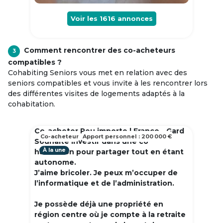
Voir les
1616
annonces
Comment rencontrer des co-acheteurs
3
compatibles ?
Cohabiting Seniors vous met en relation avec des
seniors compatibles et vous invite à les rencontrer lors
des différentes visites de logements adaptés à la
cohabitation.
Co-acheter Peu importe | France - Gard
Co-acheteur
Apport personnel : 200 000 €
Souhaite investir dans une co
À la une
habitation pour partager tout en étant
autonome.
J’aime bricoler. Je peux m’occuper de
l’informatique et de l’administration.
Je possède déjà une propriété en
région centre où je compte à la retraite