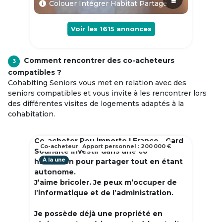
Colouer Intégrer Habitat Partagé
Voir les
1615
annonces
Comment rencontrer des co-acheteurs
3
compatibles ?
Cohabiting Seniors vous met en relation avec des
seniors compatibles et vous invite à les rencontrer lors
des différentes visites de logements adaptés à la
cohabitation.
Co-acheter Peu importe | France - Gard
Co-acheteur
Apport personnel : 200 000 €
Souhaite investir dans une co
À la une
habitation pour partager tout en étant
autonome.
J’aime bricoler. Je peux m’occuper de
l’informatique et de l’administration.
Je possède déjà une propriété en