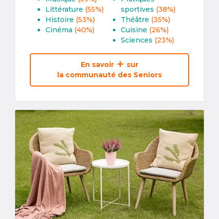
Littérature
(55%)
sportives
(38%)
Histoire
(53%)
Théâtre
(35%)
Cinéma
(40%)
Cuisine
(26%)
Sciences
(23%)
En savoir
sur
la communauté des Seniors