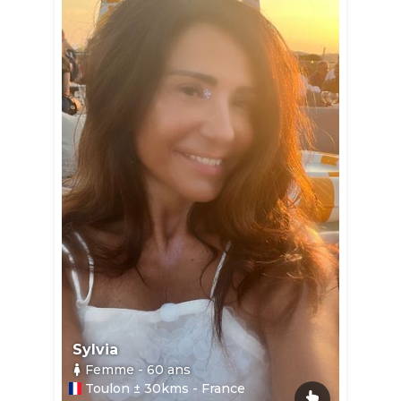
Sylvia
Femme
- 60
ans
Toulon ± 30kms - France