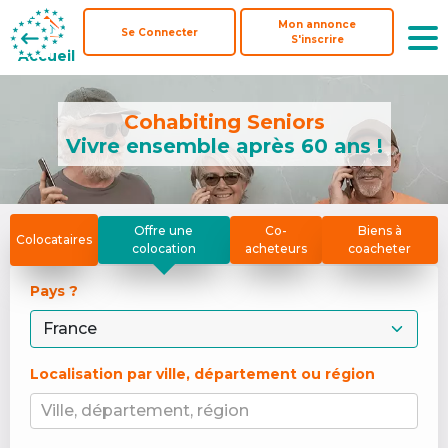
Mon annonce
Mon annonce
Se Connecter
Se Connecter
S'inscrire
S'inscrire
Accueil
Accueil
Cohabiting Seniors
Vivre ensemble après 60 ans !
Offre une
Co-
Biens à
Colocataires
colocation
acheteurs
coacheter
Pays ? 
Localisation par ville, département ou région
Ville, département, région