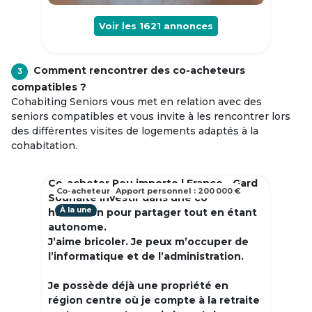
Voir les
1621
annonces
Comment rencontrer des co-acheteurs
3
compatibles ?
Cohabiting Seniors vous met en relation avec des
seniors compatibles et vous invite à les rencontrer lors
des différentes visites de logements adaptés à la
cohabitation.
Co-acheter Peu importe | France - Gard
Co-acheteur
Apport personnel : 200 000 €
Souhaite investir dans une co
À la une
habitation pour partager tout en étant
autonome.
J’aime bricoler. Je peux m’occuper de
l’informatique et de l’administration.
Je possède déjà une propriété en
région centre où je compte à la retraite