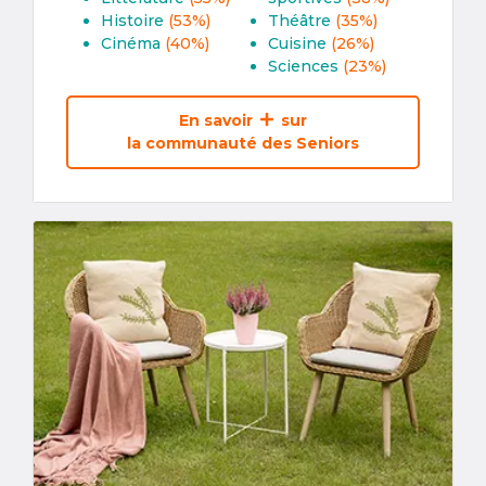
Histoire
(53%)
Théâtre
(35%)
Cinéma
(40%)
Cuisine
(26%)
Sciences
(23%)
En savoir
sur
la communauté des Seniors