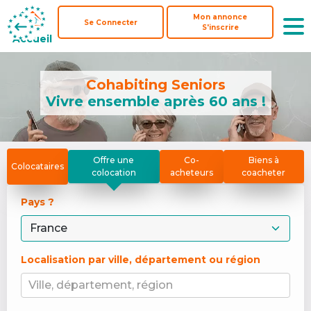
Mon annonce
Mon annonce
Se Connecter
Se Connecter
S'inscrire
S'inscrire
Accueil
Accueil
Cohabiting Seniors
Vivre ensemble après 60 ans !
Offre une
Co-
Biens à
Colocataires
colocation
acheteurs
coacheter
Pays ? 
Localisation par ville, département ou région
Ville, département, région